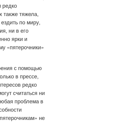
 редко
х также тяжела,
 ездить по миру,
я, ни в его
нно ярки и
му «пятерочники»
роения с помощью
олько в прессе,
нтересов редко
огут считаться ни
Любая проблема в
собности
«пятерочникам» не