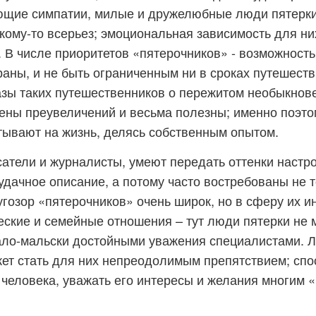
ющие симпатии, милые и дружелюбные люди пятерки
кому-то всерьез; эмоциональная зависимость для ни
. В числе приоритетов «пятерочников» - возможность
раны, и не быть ограниченным ни в сроках путешестви
азы таких путешественников о пережитом необыкнове
ены преувеличений и весьма полезны; именно поэто
тывают на жизнь, делясь собственным опытом.
атели и журналисты, умеют передать оттенки наст
 удачное описание, а потому часто востребованы не т
ругозор «пятерочников» очень широк, но в сферу их и
ские и семейные отношения – тут люди пятерки не м
ало-мальски достойными уважения специалистами. 
ет стать для них непреодолимым препятствием; спо
 человека, уважать его интересы и желания многим 