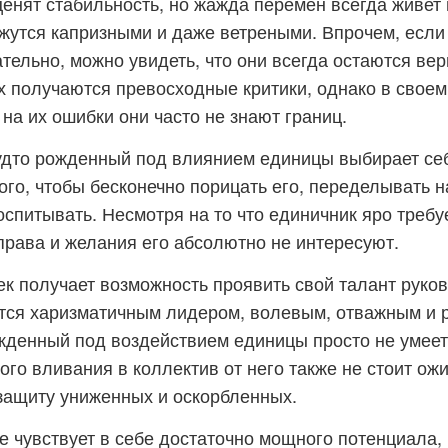
ценят стабильность, но жажда перемен всегда живет в
ажутся капризными и даже ветреными. Впрочем, если
тельно, можно увидеть, что они всегда остаются ве
х получаются превосходные критики, однако в свое
 на их ошибки они часто не знают границ.
удто рожденный под влиянием единицы выбирает себ
ого, чтобы бесконечно порицать его, переделывать н
спитывать. Несмотря на то что единичник яро требуе
права и желания его абсолютно не интересуют.
ек получает возможность проявить свой талант руко
вится харизматичным лидером, волевым, отважным и
жденный под воздействием единицы просто не умеет
ого вливания в коллектив от него также не стоит ожи
 защиту униженных и оскорбленных.
е чувствует в себе достаточно мощного потенциала,