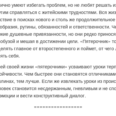
ично умеют избегать проблем, но не любят решать и
гим справляться с житейскими трудностями. Вся жи
ствие в поисках нового и столь же продолжительное 
образия, рутины, обязанностей и ответственности. Ч
окие душевные привязанности, но они редко приносят
 обузой и мешая в достижении цели. «Пятерочник» то
елять главное от второстепенного и поймет, от чего
ять себя.
ей своей жизни «пятерочники» усваивают уроки тер
ойчивости. Чем быстрее они становятся отличниками
линах, тем лучше. Если же извлекать уроки из прои
еловек становится несдержанным, гневливым и не с
эмоции и вести конструктивный диалог.
=================