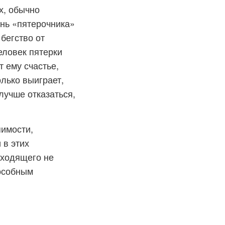
х, обычно
знь «пятерочника»
бегство от
еловек пятерки
 ему счастье,
лько выиграет,
 лучше отказаться,
пимости,
 в этих
сходящего не
пособным