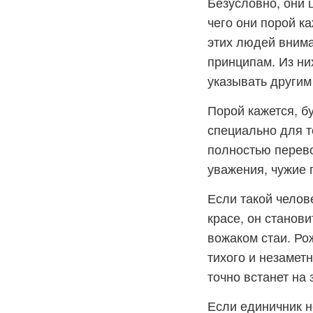
Безусловно, они 
чего они порой к
этих людей внима
принципам. Из ни
указывать другим
Порой кажется, б
специально для т
полностью перево
уважения, чужие 
Если такой челов
красе, он стано
вожаком стаи. Ро
тихого и незаметн
точно встанет на
Если единичник н