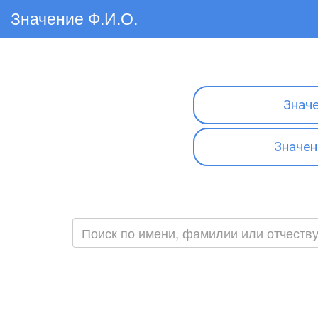
Значение Ф.И.О.
Знач
Значен