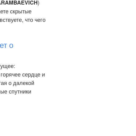
)
RAMBAEVICH
аете скрытые
ствуете, что чего
ет о
дущее:
 горячее сердце и
тая о далекой
ные спутники