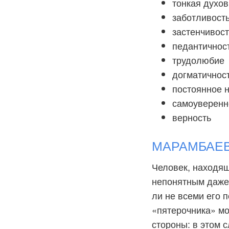
тонкая духов
заботливост
застенчивост
педантичнос
трудолюбие
догматичнос
постоянное 
самоуверенн
верность
МАРАМБАЕВИ
Человек, находящ
непонятным даже 
ли не всеми его 
«пятерочника» мо
стороны: в этом с