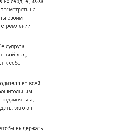
 их сердце, из-за
 посмотреть на
рны своим
м стремлении
е супруга
а свой лад,
т к себе
водителя во всей
 решительным
 подчиняться,
дать, зато он
 чтобы выдержать