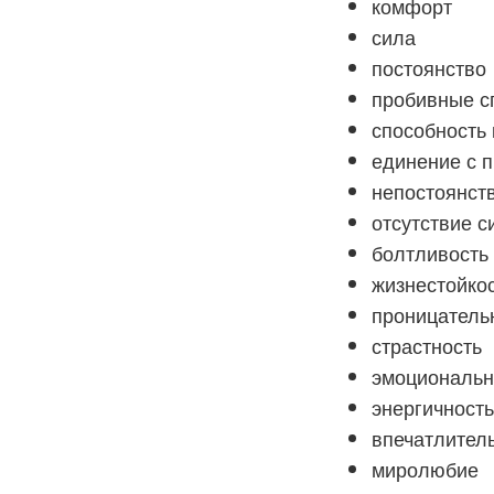
комфорт
сила
постоянство
пробивные с
способность
единение с 
непостоянст
отсутствие с
болтливость
жизнестойко
проницатель
страстность
эмоциональн
энергичност
впечатлител
миролюбие