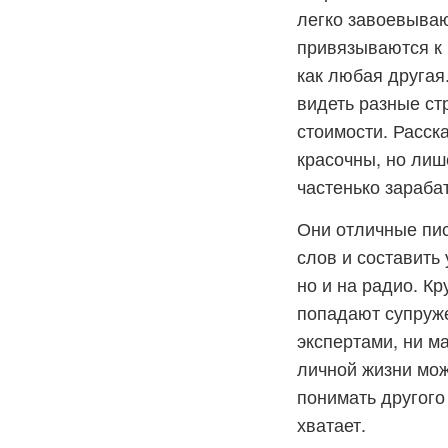
легко завоевыва
привязываются к 
как любая другая
видеть разные ст
стоимости. Расск
красочны, но лиш
частенько зараба
Они отличные пис
слов и составить
но и на радио. К
попадают супруже
экспертами, ни м
личной жизни мож
понимать другого
хватает.