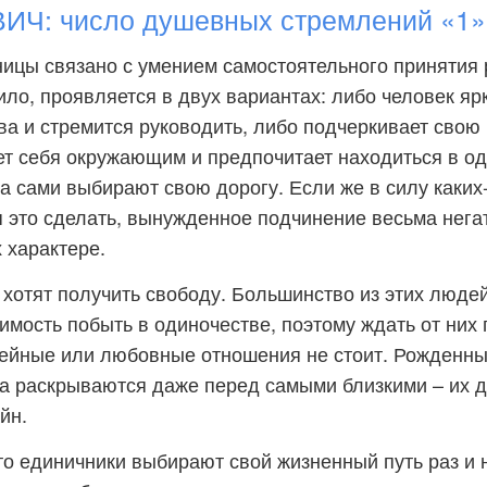
Ч: число душевных стремлений «1»
ицы связано с умением самостоятельного принятия
вило, проявляется в двух вариантах: либо человек я
ва и стремится руководить, либо подчеркивает свою
т себя окружающим и предпочитает находиться в од
а сами выбирают свою дорогу. Если же в силу каких
я это сделать, вынужденное подчинение весьма нега
 характере.
хотят получить свободу. Большинство из этих люде
мость побыть в одиночестве, поэтому ждать от них 
мейные или любовные отношения не стоит. Рожденн
а раскрываются даже перед самыми близкими – их 
йн.
что единичники выбирают свой жизненный путь раз и 