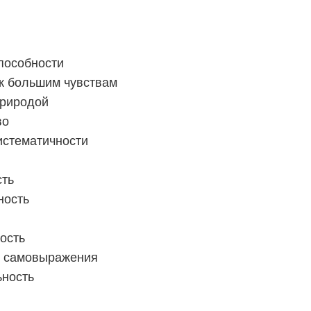
пособности
 к большим чувствам
природой
во
истематичности
сть
ность
ость
ь самовыражения
ьность