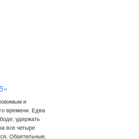
5»
уловимым и
го времени. Едва
ободе; удержать
на все четыре
тся. Обаятельные,