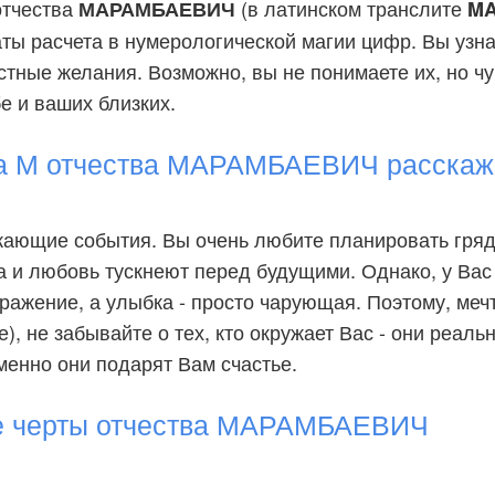
отчества
(в латинском транслите
МАРАМБАЕВИЧ
MA
аты расчета в нумерологической магии цифр. Вы узн
стные желания. Возможно, вы не понимаете их, но чув
бе и ваших близких.
а М отчества МАРАМБАЕВИЧ расскаж
жающие события. Вы очень любите планировать гря
 и любовь тускнеют перед будущими. Однако, у Вас
ражение, а улыбка - просто чарующая. Поэтому, меч
), не забывайте о тех, кто окружает Вас - они реаль
менно они подарят Вам счастье.
е черты отчества МАРАМБАЕВИЧ