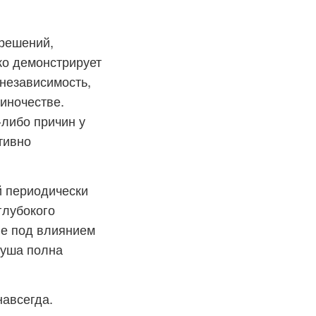
 решений,
рко демонстрирует
 независимость,
иночестве.
-либо причин у
тивно
й периодически
глубокого
ые под влиянием
душа полна
навсегда.