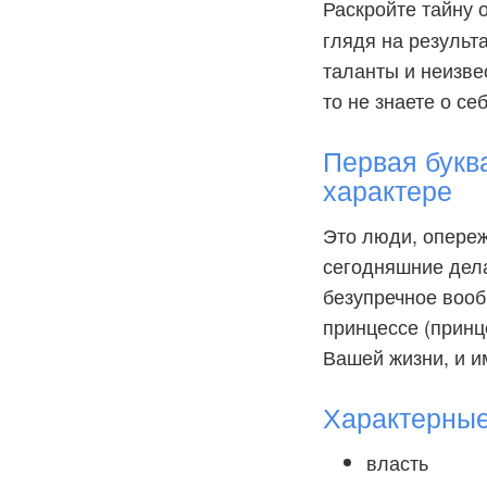
Раскройте тайну 
глядя на результ
таланты и неизве
то не знаете о се
Первая букв
характере
Это люди, опере
сегодняшние дела
безупречное вооб
принцессе (принце
Вашей жизни, и и
Характерны
власть