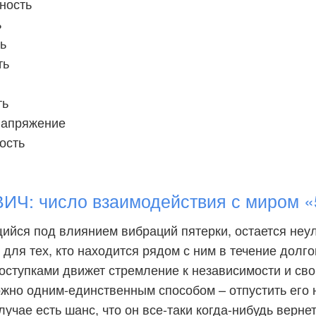
ность
ь
ь
ть
ть
напряжение
ость
Ч: число взаимодействия с миром «
ийся под влиянием вибраций пятерки, остается не
для тех, кто находится рядом с ним в течение долго
поступками движет стремление к независимости и св
жно одним-единственным способом – отпустить его 
лучае есть шанс, что он все-таки когда-нибудь верне