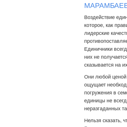
МАРАМБАЕВИ
Воздействие един
которое, как пра
лидерские качест
противопоставляе
Единичники всегд
них не получаетс
сказывается на их
Они любой ценой 
ощущает необходи
погружения в се
единицы не всегд
неразгаданных та
Нельзя сказать, 