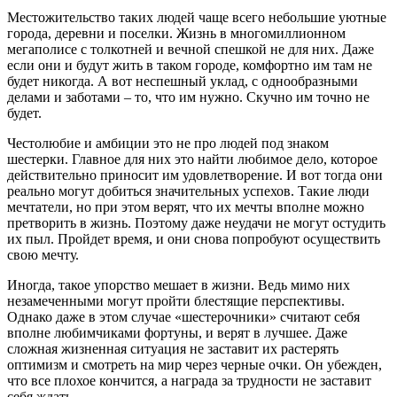
Местожительство таких людей чаще всего небольшие уютные
города, деревни и поселки. Жизнь в многомиллионном
мегаполисе с толкотней и вечной спешкой не для них. Даже
если они и будут жить в таком городе, комфортно им там не
будет никогда. А вот неспешный уклад, с однообразными
делами и заботами – то, что им нужно. Скучно им точно не
будет.
Честолюбие и амбиции это не про людей под знаком
шестерки. Главное для них это найти любимое дело, которое
действительно приносит им удовлетворение. И вот тогда они
реально могут добиться значительных успехов. Такие люди
мечтатели, но при этом верят, что их мечты вполне можно
претворить в жизнь. Поэтому даже неудачи не могут остудить
их пыл. Пройдет время, и они снова попробуют осуществить
свою мечту.
Иногда, такое упорство мешает в жизни. Ведь мимо них
незамеченными могут пройти блестящие перспективы.
Однако даже в этом случае «шестерочники» считают себя
вполне любимчиками фортуны, и верят в лучшее. Даже
сложная жизненная ситуация не заставит их растерять
оптимизм и смотреть на мир через черные очки. Он убежден,
что все плохое кончится, а награда за трудности не заставит
себя ждать.