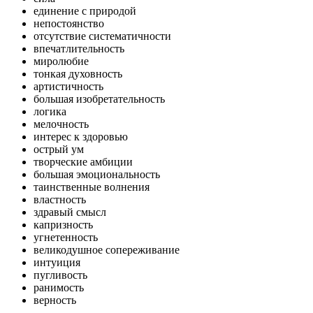
единение с природой
непостоянство
отсутствие систематичности
впечатлительность
миролюбие
тонкая духовность
артистичность
большая изобретательность
логика
мелочность
интерес к здоровью
острый ум
творческие амбиции
большая эмоциональность
таинственные волнения
властность
здравый смысл
капризность
угнетенность
великодушное сопереживание
интуиция
пугливость
ранимость
верность