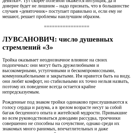
девятки». Тут скорее полезной окажется интуиция, да и
доверие будет не лишним – надо признать, что в большинстве
случаев «девяточник» поступает правильно и, если ему не
мешают, решает проблемы наилучшим образом.
=================
ЛУВСАНОВИЧ: число душевных
стремлений «3»
Тройка оказывает неоднозначное влияние на своих
подопечных: они могут быть дружелюбными и
высокомерными, уступчивыми и бескомпромиссными,
коммуникабельными и закрытыми. Им нравится быть на виду,
они любят комфорт, но стабильными их точно нельзя назвать,
поэтому их поведение всегда остается крайне
непредсказуемым.
Рожденные под знаком тройки одинаково прислушиваются к
голосу сердца и разума, а в зрелом возрасте несут за собой
багаж бесценного опыта и житейской мудрости. Привыкшие
во всем руководствоваться доводами рассудка, троечники
совершенно не способны на сочувствие, однако среди их
знакомых много ранимых, впечатлительных и даже