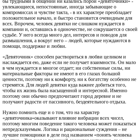
бы трудными в общении ни казались порой «девяточники» -
увлекающиеся, непостоянные, иногда забывающие о
компромиссах и чувстве такта, - в их характере преобладает
положительное начало, и быстро становится очевидным для
всех. Впрочем, человек девятки не слишком нуждается в
компании и, оставшись в одиночестве, не сокрушается о своей
судьбе. У него всегда много дел, интересов и поводов для
размышления, а вокруг него – людей, которые нуждаются в
помощи, поддержке и любви.
«Девяточник» способен раствориться в любви целиком и
наслаждается ею, даже если не получает взаимности. Он мало
в чем нуждается и многое отдает; ни собственные силы, ни
материальные факторы не имеют в его глазах большой
ценности, поэтому ни к комфорту, ни к богатству особенно не
стремятся. Для людей девятки куда важнее добиться того,
чтобы их жизнь была насыщенной и интересной. Именно
поэтому они обычно предпочитают город деревне и не
получают радости от пассивного, бездеятельного отдыха.
Нужно помнить еще и о том, что на характер
«девяточника»оказывают влияние вибрации всех чисел,
поэтому многим поведение такого человека может показаться
непредсказуемым. Логика и рациональные суждения – не
лучшие помощники в деле под названием «понять человека