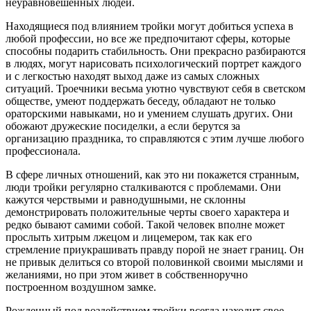
неуравновешенных людей.
Находящиеся под влиянием тройки могут добиться успеха в
любой профессии, но все же предпочитают сферы, которые
способны подарить стабильность. Они прекрасно разбираются
в людях, могут нарисовать психологический портрет каждого
и с легкостью находят выход даже из самых сложных
ситуаций. Троечники весьма уютно чувствуют себя в светском
обществе, умеют поддержать беседу, обладают не только
ораторскими навыками, но и умением слушать других. Они
обожают дружеские посиделки, а если берутся за
организацию праздника, то справляются с этим лучше любого
профессионала.
В сфере личных отношений, как это ни покажется странным,
люди тройки регулярно сталкиваются с проблемами. Они
кажутся черствыми и равнодушными, не склонны
демонстрировать положительные черты своего характера и
редко бывают самими собой. Такой человек вполне может
прослыть хитрым лжецом и лицемером, так как его
стремление приукрашивать правду порой не знает границ. Он
не привык делиться со второй половинкой своими мыслями и
желаниями, но при этом живет в собственноручно
построенном воздушном замке.
Рожденный под воздействием тройки всегда находит свое