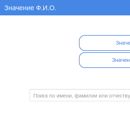
Значение Ф.И.О.
Знач
Значен