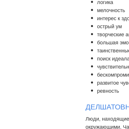
логика
мелочность
интерес к з
острый ум
творческие 
большая эмо
таинственны
поиск идеал
чувствительн
бескомпроми
развитое чу
ревность
ДЕЛШАТОВНА
Люди, находящие
окружающими. Ча