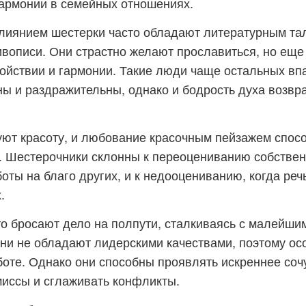
гармонии в семейных отношениях.
лиянием шестерки часто обладают литературным та
живописи. Они страстно желают прославиться, но ещ
ойствии и гармонии. Такие люди чаще остальных вп
ы и раздражительны, однако и бодрость духа возвр
уют красоту, и любование красочным пейзажем спосо
 Шестерочники склонны к переоцениванию собствен
оты на благо других, и к недооцениванию, когда реч
.
о бросают дело на полпути, сталкиваясь с малейши
ни не обладают лидерскими качествами, поэтому ос
аботе. Однако они способны проявлять искреннее соч
иссы и сглаживать конфликты.