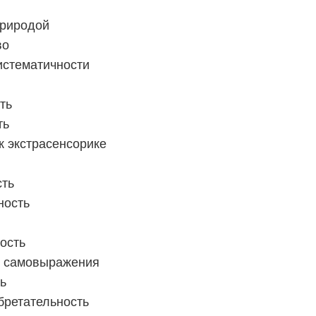
природой
во
истематичности
ть
ть
к экстрасенсорике
сть
ность
ость
ь самовыражения
ь
бретательность