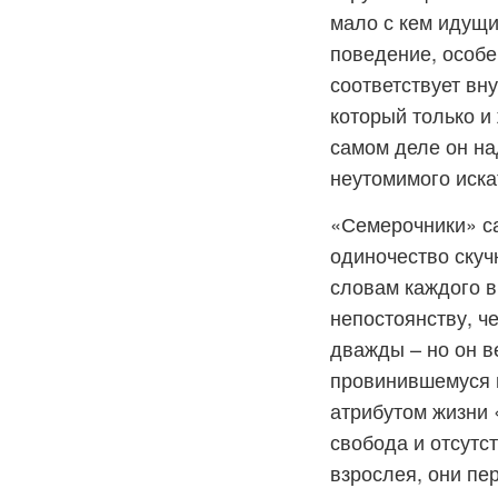
мало с кем идущим
поведение, особе
соответствует вн
который только и
самом деле он на
неутомимого иска
«Семерочники» са
одиночество скуч
словам каждого в
непостоянству, ч
дважды – но он ве
провинившемуся в
атрибутом жизни 
свобода и отсутс
взрослея, они пе