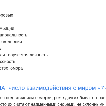
доровью
амбиции
циональность
е волнения
а
ая творческая личность
ссность
вство юмора
: число взаимодействия с миром «7
ся под влиянием семерки, реже других бывают прав
сто их считают надменными снобами, не склонными