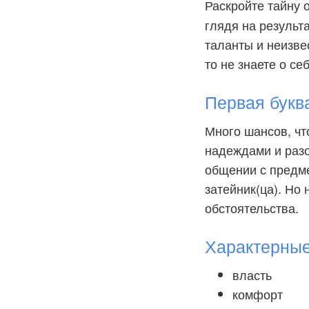
Раскройте тайну 
глядя на результ
таланты и неизве
то не знаете о се
Первая букв
Много шансов, чт
надеждами и разо
общении с предме
затейник(ца). Но
обстоятельства.
Характерны
власть
комфорт