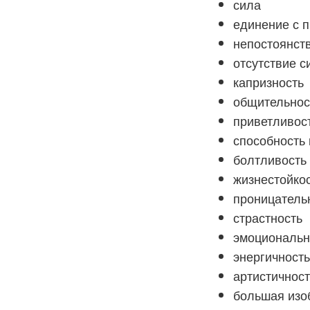
сила
единение с 
непостоянст
отсутствие с
капризность
общительнос
приветливос
способность 
болтливость
жизнестойко
проницатель
страстность
эмоциональн
энергичност
артистичност
большая изо