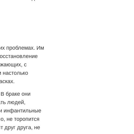
их проблемах. Им
восстановление
ужающих, с
и настолько
асках.
 В браке они
ать людей,
 и инфантильные
о, не торопится
 друг друга, не