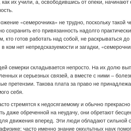
, как их учили, а, освободившись от опеки, начинаю
ость.
ожение «семерочника» не трудно, поскольку такой 
но сохранить его привязанность надолго практическ
м, кто готов работать над собой, не раскрываться до
, в ком нет непредсказуемости и загадки, «семерочн
ей семерки складывается непросто. На их долю вы
ленных и серьезных связей, а вместе с ними – боле
ые претензии. Такова плата за право не принадлежа
мого себя.
сто стремятся к недосягаемому и обычно прекрасно 
сть даже обреченной на неудачу, они обретают бесце
для движения вперед. Эти люди обладают сильной с
физике; часто именно знание оккультных наук помог