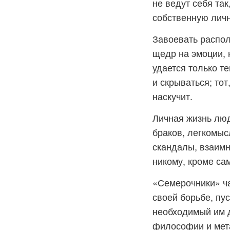
не ведут себя так
собственную личн
Завоевать распол
щедр на эмоции, 
удается только те
и скрываться; тот
наскучит.
Личная жизнь люд
браков, легкомыс
скандалы, взаимн
никому, кроме са
«Семерочники» ча
своей борьбе, пу
необходимый им 
философии и мета