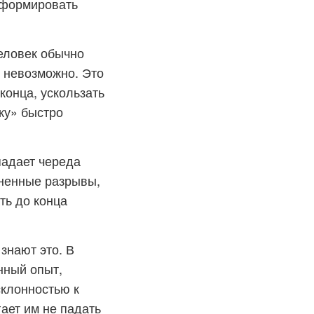
т формировать
человек обычно
и невозможно. Это
 конца, ускользать
ику» быстро
падает череда
зненные разрывы,
ть до конца
знают это. В
нный опыт,
клонностью к
ает им не падать