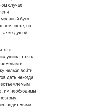
нном случае
пени
 мрачный бука,
ешном свете; на
а также душой
читают
рислушиваются к
еременам и
ку нельзя войти
тов дать некогда
 неотъемлемым
те, им необходимы
поэтому,
ось родителями,