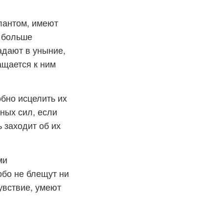
лантом, имеют
е больше
адают в уныние,
ащается к ним
бно исцелить их
ных сил, если
ь заходит об их
ми
обо не блещут ни
увствие, умеют