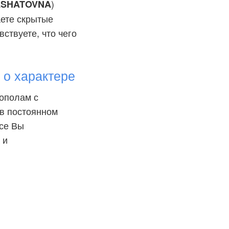
)
LSHATOVNA
аете скрытые
ствуете, что чего
 о характере
пополам с
 в постоянном
ксе Вы
 и