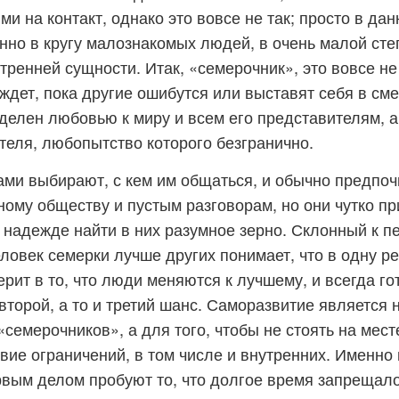
и на контакт, однако это вовсе не так; просто в да
нно в кругу малознакомых людей, в очень малой сте
утренней сущности. Итак, «семерочник», это вовсе не
 ждет, пока другие ошибутся или выставят себя в см
делен любовью к миру и всем его представителям, 
теля, любопытство которого безгранично.
ми выбирают, с кем им общаться, и обычно предпо
ному обществу и пустым разговорам, но они чутко п
 надежде найти в них разумное зерно. Склонный к п
еловек семерки лучше других понимает, что в одну ре
рит в то, что люди меняются к лучшему, и всегда го
торой, а то и третий шанс. Саморазвитие является
«семерочников», а для того, чтобы не стоять на мес
твие ограничений, в том числе и внутренних. Именно 
рвым делом пробуют то, что долгое время запрещал