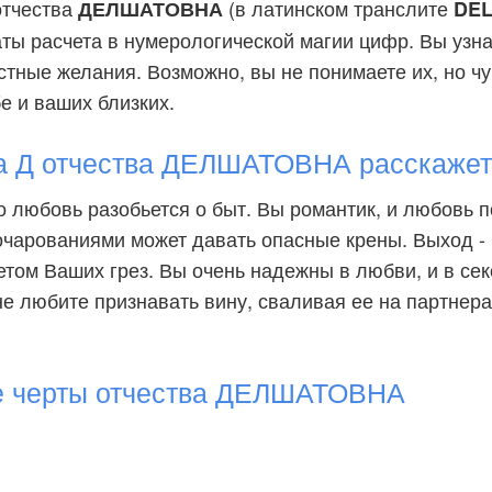
отчества
(в латинском транслите
ДЕЛШАТОВНА
DE
аты расчета в нумерологической магии цифр. Вы узн
стные желания. Возможно, вы не понимаете их, но чув
бе и ваших близких.
а Д отчества ДЕЛШАТОВНА расскажет
о любовь разобьется о быт. Вы романтик, и любовь 
чарованиями может давать опасные крены. Выход -
том Ваших грез. Вы очень надежны в любви, и в се
 не любите признавать вину, сваливая ее на партнера
е черты отчества ДЕЛШАТОВНА