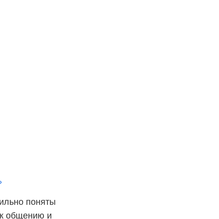
»
ильно поняты
 к общению и