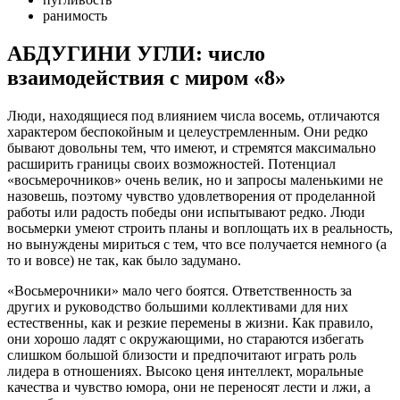
ранимость
АБДУГИНИ УГЛИ: число
взаимодействия с миром «8»
Люди, находящиеся под влиянием числа восемь, отличаются
характером беспокойным и целеустремленным. Они редко
бывают довольны тем, что имеют, и стремятся максимально
расширить границы своих возможностей. Потенциал
«восьмерочников» очень велик, но и запросы маленькими не
назовешь, поэтому чувство удовлетворения от проделанной
работы или радость победы они испытывают редко. Люди
восьмерки умеют строить планы и воплощать их в реальность,
но вынуждены мириться с тем, что все получается немного (а
то и вовсе) не так, как было задумано.
«Восьмерочники» мало чего боятся. Ответственность за
других и руководство большими коллективами для них
естественны, как и резкие перемены в жизни. Как правило,
они хорошо ладят с окружающими, но стараются избегать
слишком большой близости и предпочитают играть роль
лидера в отношениях. Высоко ценя интеллект, моральные
качества и чувство юмора, они не переносят лести и лжи, а