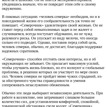
убедившись вначале, что не повредит этим себе и своему
окружению.
В пиковых ситуациях «человек-семерка» необходим, но и в
повседневной жизни его сообразительность уж точно не
помешает. «Семерочник» удовлетворен своей жизнью. Он не
ставит перед собой невыполнимых задач и не жалеет о
случившемся, всегда поступает обдуманно, но не чужд
разумного риска. Он упускает из виду мелочи, что иногда
сильно его подводит. Однако, поставив перед собой цель,
человек семерки, обычно, ее достигает, благодаря поддержке
надежных соратников.
«Семерочник» способен отстоять свои интересы, но и об
окружающих не забывает. Он прилагает максимум усилий,
чтобы улучшить жизнь близких, но его волнуют и глобальные
проблемы, в решении которых он участвует по мере своих
сил. Человек семерки не пройдет мимо чужих страданий, из-
за обостренного чувства справедливости и умения
сопереживать незаслуженно обиженным.
Обычно эти люди выбирают независимую деятельность. При
работе в коллективе, они затрачивают слишком большое
количество сил, для установления комфортной, спокойной,
товарищеской обстановки среди коллег. «Семерочник»