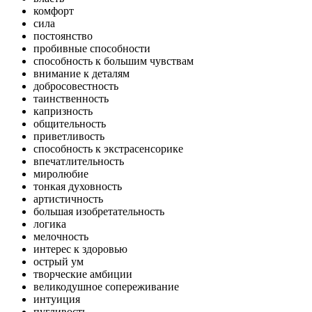
комфорт
сила
постоянство
пробивные способности
способность к большим чувствам
внимание к деталям
добросовестность
таинственность
капризность
общительность
приветливость
способность к экстрасенсорике
впечатлительность
миролюбие
тонкая духовность
артистичность
большая изобретательность
логика
мелочность
интерес к здоровью
острый ум
творческие амбиции
великодушное сопереживание
интуиция
пугливость