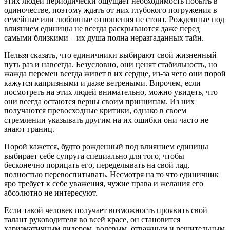
этих людей периодически ощущает необходимость побыть в
одиночестве, поэтому ждать от них глубокого погружения в
семейные или любовные отношения не стоит. Рожденные под
влиянием единицы не всегда раскрываются даже перед
самыми близкими – их душа полна неразгаданных тайн.
Нельзя сказать, что единичники выбирают свой жизненный
путь раз и навсегда. Безусловно, они ценят стабильность, но
жажда перемен всегда живет в их сердце, из-за чего они порой
кажутся капризными и даже ветреными. Впрочем, если
посмотреть на этих людей внимательно, можно увидеть, что
они всегда остаются верны своим принципам. Из них
получаются превосходные критики, однако в своем
стремлении указывать другим на их ошибки они часто не
знают границ.
Порой кажется, будто рожденный под влиянием единицы
выбирает себе супруга специально для того, чтобы
бесконечно порицать его, переделывать на свой лад,
полностью перевоспитывать. Несмотря на то что единичник
яро требует к себе уважения, чужие права и желания его
абсолютно не интересуют.
Если такой человек получает возможность проявить свой
талант руководителя во всей красе, он становится
харизматичным лидером, волевым, отважным и решительным