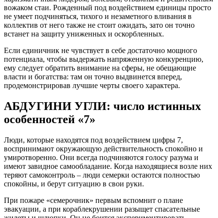
вожаком стаи. Рожденный под воздействием единицы просто
не умеет подчиняться, тихого и незаметного вливания в
коллектив от него также не стоит ожидать, зато он точно
встанет на защиту униженных и оскорбленных.
Если единичник не чувствует в себе достаточно мощного
потенциала, чтобы выдержать напряженную конкуренцию,
ему следует обратить внимание на сферы, не обещающие
власти и богатства: там он точно выдвинется вперед,
продемонстрировав лучшие черты своего характера.
АБДУГИНИ УГЛИ: число истинных
особенностей «7»
Люди, которые находятся под воздействием цифры 7,
воспринимают окружающую действительность спокойно и
умиротворенно. Они всегда подчиняются голосу разума и
имеют завидное самообладание. Когда находящиеся возле них
теряют самоконтроль – люди семерки остаются полностью
спокойны, и берут ситуацию в свои руки.
При пожаре «семерочник» первым вспомнит о плане
эвакуации, а при кораблекрушении разыщет спасательные
жилеты и шлюпки. Он не боится экспериментировать,