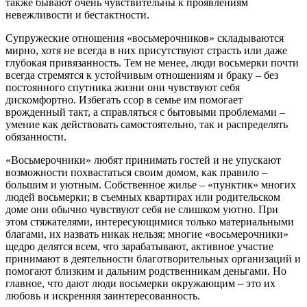
также бывают очень чувствительны к проявлениям
невежливости и бестактности.
Супружеские отношения «восьмерочников» складываются
мирно, хотя не всегда в них присутствуют страсть или даже
глубокая привязанность. Тем не менее, люди восьмерки почти
всегда стремятся к устойчивым отношениям и браку – без
постоянного спутника жизни они чувствуют себя
дискомфортно. Избегать ссор в семье им помогает
врожденный такт, а справляться с бытовыми проблемами –
умение как действовать самостоятельно, так и распределять
обязанности.
«Восьмерочники» любят принимать гостей и не упускают
возможности похвастаться своим домом, как правило –
большим и уютным. Собственное жилье – «пунктик» многих
людей восьмерки; в съемных квартирах или родительском
доме они обычно чувствуют себя не слишком уютно. При
этом стяжателями, интересующимися только материальными
благами, их назвать никак нельзя; многие «восьмерочники»
щедро делятся всем, что зарабатывают, активное участие
принимают в деятельности благотворительных организаций и
помогают близким и дальним родственникам деньгами. Но
главное, что дают люди восьмерки окружающим – это их
любовь и искренняя заинтересованность.