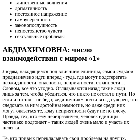
таинственные волнения
догматичность
постоянное напряжение
самоуверенность
законопослушность
непостоянство чувств
сексуальные проблемы
АБДРАХИМОВНА: число
взаимодействия с миром «1»
Людям, находящимся под влиянием единицы, самой судьбой
предназначено идти вперед - туда, где могут подстерегать
неожиданности, опасности, неприятности, странности…
Словом, все что угодно. Оглядываются назад такие люди
лишь за тем, чтобы убедиться, что никто не отстал в пути. Но
если и отстал – не беда; «единичник» почти всегда уверен, что
следовать за ним достойны немногие, но даже среди них
могут оказаться те, кому неприятности будут не по плечу.
Правда, тех, кто ему небезразличен, человек единицы
частенько подгоняет – таких людей очень мало и участь их
нелегка.
Те, кто привык перекладывать свои проблемы на других,