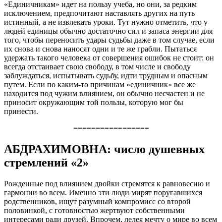
«Единичникам» идет на пользу учеба, но они, за редким
исключением, предпочитают наставлять других на путь
истинный, а не извлекать уроки. Тут нужно отметить, что у
людей единицы обычно достаточно сил и запаса энергии для
того, чтобы переносить удары судьбы даже в том случае, если
их снова и снова наносят одни и те же грабли. Пытаться
удержать такого человека от совершения ошибок не стоит: он
всегда отстаивает свою свободу, в том числе и свободу
заблуждаться, испытывать судьбу, идти трудным и опасным
путем. Если по каким-то причинам «единичник» все же
находится под чужим влиянием, он обычно несчастен и не
приносит окружающим той пользы, которую мог бы
принести.
=================
АБДРАХИМОВНА: число душевных
стремлений «2»
Рожденные под влиянием двойки стремятся к равновесию и
гармонии во всем. Именно эти люди мирят поругавшихся
родственников, ищут разумный компромисс со второй
половинкой, с готовностью жертвуют собственными
интересами ради друзей. Впрочем, лелея мечту о мире во всем