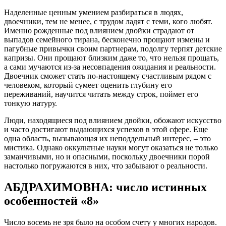
Наделенные ценным умением разбираться в людях,
двоечники, тем не менее, с трудом ладят с теми, кого любят.
Именно рожденные под влиянием двойки страдают от
выпадов семейного тирана, бесконечно прощают измены и
пагубные привычки своим партнерам, подолгу терпят детские
капризы. Они прощают близким даже то, что нельзя прощать,
а сами мучаются из-за несовпадения ожидания и реальности.
Двоечник сможет стать по-настоящему счастливым рядом с
человеком, который сумеет оценить глубину его
переживаний, научится читать между строк, поймет его
тонкую натуру.
Люди, находящиеся под влиянием двойки, обожают искусство
и часто достигают выдающихся успехов в этой сфере. Еще
одна область, вызывающая их неподдельный интерес, – это
мистика. Однако оккультные науки могут оказаться не только
заманчивыми, но и опасными, поскольку двоечники порой
настолько погружаются в них, что забывают о реальности.
АБДРАХИМОВНА: число истинных
особенностей «8»
Число восемь не зря было на особом счету у многих народов.