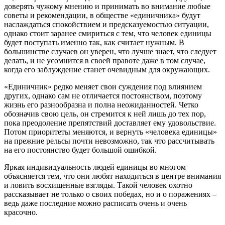
доверять чужому мнению и принимать во внимание любые
советы и рекомендации, в обществе «единичника» будут
наслаждаться спокойствием и предсказуемостью ситуации,
однако стоит заранее смириться с тем, что человек единицы
будет поступать именно так, как считает нужным. В
большинстве случаев он уверен, что лучше знает, что следует
делать, и не усомнится в своей правоте даже в том случае,
когда его заблуждение станет очевидным для окружающих.
«Единичник» редко меняет свои суждения под влиянием
других, однако сам не отличается постоянством, поэтому
жизнь его разнообразна и полна неожиданностей. Четко
обозначив свою цель, он стремится к ней лишь до тех пор,
пока преодоление препятствий доставляет ему удовольствие.
Потом приоритеты меняются, и вернуть «человека единицы»
на прежние рельсы почти невозможно, так что рассчитывать
на его постоянство будет большой ошибкой.
Яркая индивидуальность людей единицы во многом
объясняется тем, что они любят находиться в центре внимания
и ловить восхищенные взгляды. Такой человек охотно
рассказывает не только о своих победах, но и о поражениях –
ведь даже последние можно расписать очень и очень
красочно.