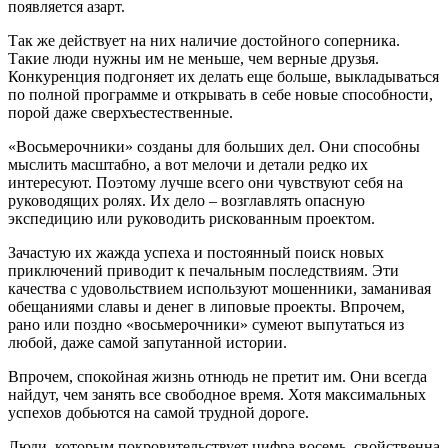
появляется азарт.
Так же действует на них наличие достойного соперника.
Такие люди нужны им не меньше, чем верные друзья.
Конкуренция подгоняет их делать еще больше, выкладываться
по полной программе и открывать в себе новые способности,
порой даже сверхъестественные.
«Восьмерочники» созданы для больших дел. Они способны
мыслить масштабно, а вот мелочи и детали редко их
интересуют. Поэтому лучше всего они чувствуют себя на
руководящих ролях. Их дело – возглавлять опасную
экспедицию или руководить рискованным проектом.
Зачастую их жажда успеха и постоянный поиск новых
приключений приводит к печальным последствиям. Эти
качества с удовольствием используют мошенники, заманивая
обещаниями славы и денег в липовые проекты. Впрочем,
рано или поздно «восьмерочники» сумеют выпутаться из
любой, даже самой запутанной истории.
Впрочем, спокойная жизнь отнюдь не претит им. Они всегда
найдут, чем занять все свободное время. Хотя максимальных
успехов добьются на самой трудной дороге.
Люди, которым покровительствует цифра восемь, свойственна