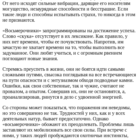
От него исходят сильные вибрации, дарящие его носителям
могущество, незаурядные способности и бесстрашие. Если
такие люди и способны испытывать страхи, то никогда в этом
не признаются.
«Восьмерочники» запрограммированы на достижение успеха.
Слово «скука» отсутствует в их лексиконе. Как правило, у
них нет времени, чтобы ее почувствовать. Напротив, им
зачастую не хватает времени на то, чтобы выполнить все
задуманное. Они любят учиться, и с огромным рвением
поглощают новые знания.
Стремясь преуспеть в жизни, они не боятся идти самыми
сложными путями, свысока поглядывая на все встречающиеся
на пути опасности и с энтузиазмом обходя подводные камни.
Ошибки, как свои собственные, так и чужие, считают не
провалом, а опытом. Совершив их, они не остановятся, а,
проанализировав, ринутся в дело с удвоенной энергией.
Со стороны может показаться, что поражения им неведомы,
но это совершенно не так. Трудностей у них, как и у всех
деятельных натур, бывает предостаточно. Однако
«восьмерочники» обожают их преодолевать. Проблемы лишь
заставляют их мобилизовать все свои силы. При встрече с
ними, у таких людей пробуждаются охотничьи инстинкты,