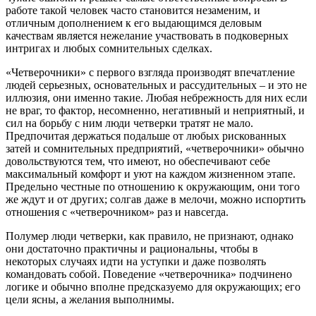
работе такой человек часто становится незаменим, и
отличным дополнением к его выдающимся деловым
качествам является нежелание участвовать в подковерных
интригах и любых сомнительных сделках.
«Четверочники» с первого взгляда производят впечатление
людей серьезных, основательных и рассудительных – и это не
иллюзия, они именно такие. Любая небрежность для них если
не враг, то фактор, несомненно, негативный и неприятный, и
сил на борьбу с ним люди четверки тратят не мало.
Предпочитая держаться подальше от любых рискованных
затей и сомнительных предприятий, «четверочники» обычно
довольствуются тем, что имеют, но обеспечивают себе
максимальный комфорт и уют на каждом жизненном этапе.
Предельно честные по отношению к окружающим, они того
же ждут и от других; солгав даже в мелочи, можно испортить
отношения с «четверочником» раз и навсегда.
Полумер люди четверки, как правило, не признают, однако
они достаточно практичны и рациональны, чтобы в
некоторых случаях идти на уступки и даже позволять
командовать собой. Поведение «четверочника» подчинено
логике и обычно вполне предсказуемо для окружающих; его
цели ясны, а желания выполнимы.