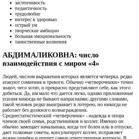
застенчивость
педантичность
трудолюбие
интерес к здоровью
острый ум
творческие амбиции
большая эмоциональность
таинственные волнения
АБДИМАЛИКОВНА: число
взаимодействия с миром «4»
Людей, числом выражения которых является четверка, редко
атакуют сомнения и тревоги. Обычно «четверочники» точно
знают, чего хотят, и прекрасно представляют себе, как этого
добиться. Да, им мало что дается легко, однако приложенные
усилия никогда не бывают напрасными; другими словами,
такой человек редко выигрывает в лотерею, но никогда не
работает без должного вознаграждения.
Среднестатистический «четверочник» - надежда и опора
членов своей семьи, родственников и коллег. Именно он
обычно замещает начальника, когда тот болен или в отпуске,
дает толковые советы, консультирует коллег, исправляет
чужие ошибки и решает самые ответственные вопросы. В