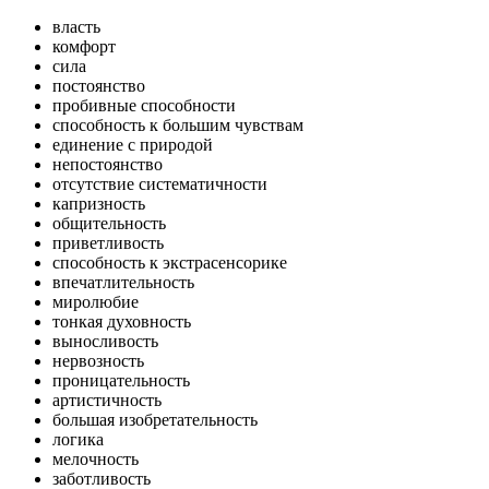
власть
комфорт
сила
постоянство
пробивные способности
способность к большим чувствам
единение с природой
непостоянство
отсутствие систематичности
капризность
общительность
приветливость
способность к экстрасенсорике
впечатлительность
миролюбие
тонкая духовность
выносливость
нервозность
проницательность
артистичность
большая изобретательность
логика
мелочность
заботливость