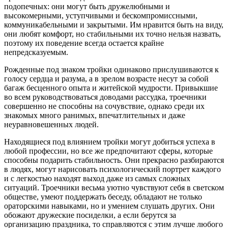
подопечных: они могут быть дружелюбными и
высокомерными, уступчивыми и бескомпромиссными,
коммуникабельными и закрытыми. Им нравится быть на виду,
они любят комфорт, но стабильными их точно нельзя назвать,
поэтому их поведение всегда остается крайне
непредсказуемым.
Рожденные под знаком тройки одинаково прислушиваются к
голосу сердца и разума, а в зрелом возрасте несут за собой
багаж бесценного опыта и житейской мудрости. Привыкшие
во всем руководствоваться доводами рассудка, троечники
совершенно не способны на сочувствие, однако среди их
знакомых много ранимых, впечатлительных и даже
неуравновешенных людей.
Находящиеся под влиянием тройки могут добиться успеха в
любой профессии, но все же предпочитают сферы, которые
способны подарить стабильность. Они прекрасно разбираются
в людях, могут нарисовать психологический портрет каждого
и с легкостью находят выход даже из самых сложных
ситуаций. Троечники весьма уютно чувствуют себя в светском
обществе, умеют поддержать беседу, обладают не только
ораторскими навыками, но и умением слушать других. Они
обожают дружеские посиделки, а если берутся за
организацию праздника, то справляются с этим лучше любого