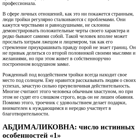
профессионала.
В сфере личных отношений, как это ни покажется странным,
люди тройки регулярно сталкиваются с проблемами. Они
кажутся черствыми и равнодушными, не склонны
демонстрировать положительные черты своего характера и
редко бывают самими собой. Такой человек вполне может
прослыть хитрым лжецом и лицемером, так как его
стремление приукрашивать правду порой не знает границ. Он
не привык делиться со второй половинкой своими мыслями и
желаниями, но при этом живет в собственноручно
построенном воздушном замке.
Рожденный под воздействием тройки всегда находит свое
место под солнцем. Ему нравится рассказывать людям о своих
успехах, зачастую сильно преувеличивая действительность.
Многие считают этого человека обычным хвастуном, но при
этом не судят его слишком строго, ведь он не лишен обаяния.
Помимо этого, троечник с удовольствием делает подарки,
внимателен к нуждающимся и нередко участвует в
благотворительности.
АБДИМАЛИКОВНА: число истинных
особенностей «1»