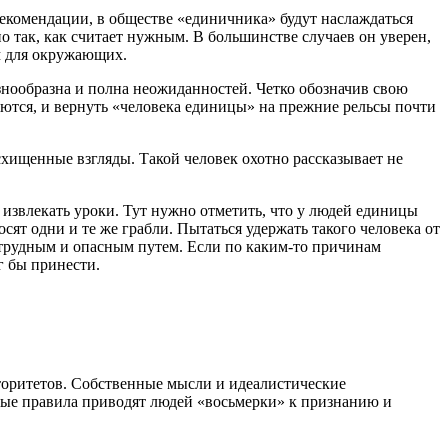
екомендации, в обществе «единичника» будут наслаждаться
о так, как считает нужным. В большинстве случаев он уверен,
ым для окружающих.
знообразна и полна неожиданностей. Четко обозначив свою
яются, и вернуть «человека единицы» на прежние рельсы почти
схищенные взгляды. Такой человек охотно рассказывает не
 извлекать уроки. Тут нужно отметить, что у людей единицы
осят одни и те же грабли. Пытаться удержать такого человека от
и трудным и опасным путем. Если по каким-то причинам
г бы принести.
торитетов. Собственные мысли и идеалистические
ные правила приводят людей «восьмерки» к признанию и