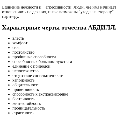
Единение нежности и... агрессивности. Люди, чье имя начинае
отношениях - не для них, иначе возможны "уходы на сторону".
партнеру.
Характерные черты отчества АБДИ
власть
комфорт
сила
постоянство
пробивные способности
способность к большим чувствам
единение с природой
непостоянство
отсутствие систематичности
капризность
общительность
приветливость
способность к экстрасенсорике
болтливость
жизнестойкость
проницательность
страстность