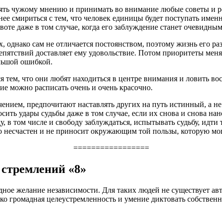
рять чужому мнению и принимать во внимание любые советы и р
ее смириться с тем, что человек единицы будет поступать именн
равоте даже в том случае, когда его заблуждение станет очевидн
 однако сам не отличается постоянством, поэтому жизнь его ра
препятствий доставляет ему удовольствие. Потом приоритеты мен
ольшой ошибкой.
 тем, что они любят находиться в центре внимания и ловить во
ние можно расписать очень и очень красочно.
чением, предпочитают наставлять других на путь истинный, а не
сить удары судьбы даже в том случае, если их снова и снова нан
ду, в том числе и свободу заблуждаться, испытывать судьбу, идт
о несчастен и не приносит окружающим той пользы, которую мо
=================
тремлений «8»
ное желание независимости. Для таких людей не существует ав
ко громадная целеустремленность и умение диктовать собствен