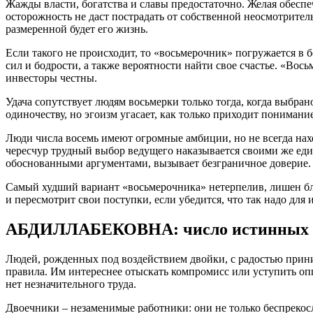
Жажды власти, богатства и славы предостаточно. Желая обеспе
осторожность не даст пострадать от собственной неосмотритель
размеренной будет его жизнь.
Если такого не происходит, то «восьмерочник» погружается в
сил и бодрости, а также вероятности найти свое счастье. «Во
инвесторы честны.
Удача сопутствует людям восьмерки только тогда, когда выбр
одиночеству, но эгоизм угасает, как только приходит понимани
Люди числа восемь имеют огромные амбиции, но не всегда нах
чересчур трудный выбор ведущего наказывается своими же еди
обоснованными аргументами, вызывает безграничное доверие.
Самый худший вариант «восьмерочника» нетерпелив, лишен бла
и пересмотрит свои поступки, если убедится, что так надо для
АБДИЛЛАБЕКОВНА: число истинных о
Людей, рожденных под воздействием двойки, с радостью приним
правила. Им интереснее отыскать компромисс или уступить оп
нет незначительного труда.
Двоечники – незаменимые работники: они не только беспрекос