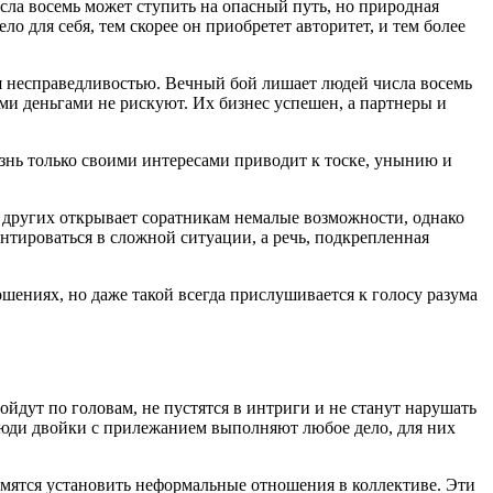
сла восемь может ступить на опасный путь, но природная
о для себя, тем скорее он приобретет авторитет, и тем более
ся несправедливостью. Вечный бой лишает людей числа восемь
ми деньгами не рискуют. Их бизнес успешен, а партнеры и
изнь только своими интересами приводит к тоске, унынию и
й других открывает соратникам немалые возможности, однако
тироваться в сложной ситуации, а речь, подкрепленная
ениях, но даже такой всегда прислушивается к голосу разума
йдут по головам, не пустятся в интриги и не станут нарушать
 Люди двойки с прилежанием выполняют любое дело, для них
емятся установить неформальные отношения в коллективе. Эти