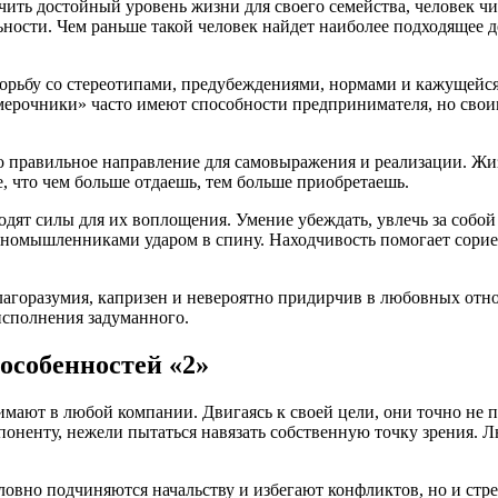
чить достойный уровень жизни для своего семейства, человек чи
ности. Чем раньше такой человек найдет наиболее подходящее дел
 борьбу со стереотипами, предубеждениями, нормами и кажущей
сьмерочники» часто имеют способности предпринимателя, но свои
ано правильное направление для самовыражения и реализации. Ж
е, что чем больше отдаешь, тем больше приобретаешь.
одят силы для их воплощения. Умение убеждать, увлечь за собо
номышленниками ударом в спину. Находчивость помогает сориен
горазумия, капризен и невероятно придирчив в любовных отнош
 исполнения задуманного.
собенностей «2»
ают в любой компании. Двигаясь к своей цели, они точно не по
поненту, нежели пытаться навязать собственную точку зрения.
ловно подчиняются начальству и избегают конфликтов, но и стр