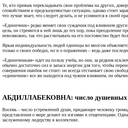
Те, кто привык перекладывать свои проблемы на других, дове
спокойствием и предсказуемостью ситуации, однако стоит заран
что лучше знает, что следует делать, и не усомнится в своей п
«Единичник» редко меняет свои суждения под влиянием других,
цель, он стремится к ней лишь до тех пор, пока преодоление 
невозможно, так что рассчитывать на его постоянство будет б
Яркая индивидуальность людей единицы во многом объясняется
только о своих победах, но и о поражениях – ведь даже послед
«Единичникам» идет на пользу учеба, но они, за редким исклю
обычно достаточно сил и запаса энергии для того, чтобы перено
совершения ошибок не стоит: он всегда отстаивает свою свобо
«единичник» все же находится под чужим влиянием, он обычн
АБДИЛЛАБЕКОВНА: число душевных с
Восемь – число устремлений души, придающее человеку громад
представления о мире делают их изгоями и отщепенцами. Одна
заслуженному лидерству в коллективе.