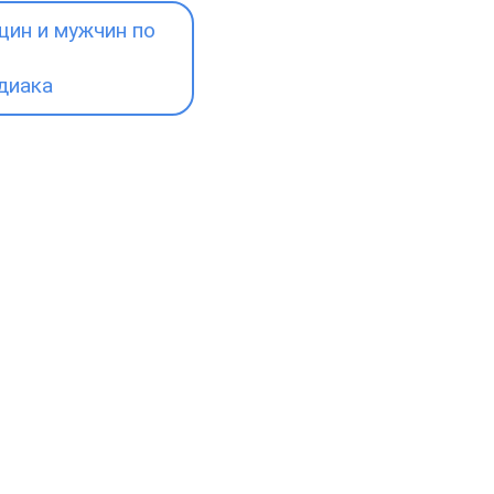
ин и мужчин по
диака