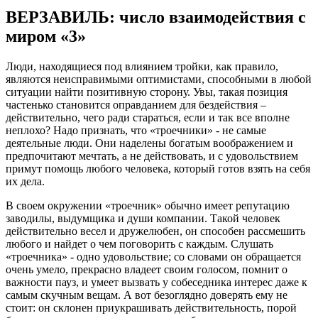
ВЕРЗАВИЛЬ: число взаимодействия с
миром «3»
Люди, находящиеся под влиянием тройки, как правило,
являются неисправимыми оптимистами, способными в любой
ситуации найти позитивную сторону. Увы, такая позиция
частенько становится оправданием для бездействия –
действительно, чего ради стараться, если и так все вполне
неплохо? Надо признать, что «троечники» - не самые
деятельные люди. Они наделены богатым воображением и
предпочитают мечтать, а не действовать, и с удовольствием
примут помощь любого человека, который готов взять на себя
их дела.
В своем окружении «троечник» обычно имеет репутацию
заводилы, выдумщика и души компании. Такой человек
действительно весел и дружелюбен, он способен рассмешить
любого и найдет о чем поговорить с каждым. Слушать
«троечника» - одно удовольствие; со словами он обращается
очень умело, прекрасно владеет своим голосом, помнит о
важности пауз, и умеет вызвать у собеседника интерес даже к
самым скучным вещам. А вот безоглядно доверять ему не
стоит: он склонен приукрашивать действительность, порой