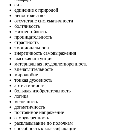
сила
единение с природой
непостоянство
отсутствие систематичности
болтливость
жизнестойкость
проницательность
страстность
эмоциональность
энергичность самовыражения
высокая интуиция
материальная неудовлетворенность
впечатлительность
миролюбие
тонкая духовность
артистичность
большая изобретательность
логика
мелочность
догматичность
постоянное напряжение
самоуверенность
раскладывание по полочкам
способность к классификации