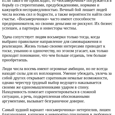
Если такого не происходит, то «восьмерочник» погружается в
борьбу со стереотипами, предубеждениями, нормами и
кажущейся несправедливостью. Вечный бой лишает людей
числа восемь сил и бодрости, а также вероятности найти свое
счастье. «Восьмерочники» часто имеют способности
предпринимателя, но своими деньгами не рискуют. Их бизнес
успешен, а партнеры и инвесторы честны.
Удача сопутствует людям восьмерки только тогда, когда
выбрано правильное направление для самовыражения и
реализации. Жизнь только своими интересами приводит к
тоске, унынию и одиночеству, но эгоизм угасает, как только
приходит понимание, что чем больше отдаешь, тем больше
приобретаешь.
Люди числа восемь имеют огромные амбиции, но не всегда
находят силы для их воплощения. Умение убеждать, увлечь за
собой других открывает соратникам немалые возможности,
однако чересчур трудный выбор ведущего наказывается
своими же единомышленниками ударом в спину.
Находчивость помогает сориентироваться в сложной
ситуации, а речь, подкрепленная обоснованными
аргументами, вызывает безграничное доверие.
Самый худший вариант «восьмерочника» нетерпелив, лишен
благоразумия, капризен и невероятно придирчив в любовных