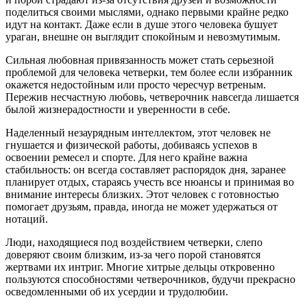
поделиться своими мыслями, однако первыми крайне редко
идут на контакт. Даже если в душе этого человека бушует
ураган, внешне он выглядит спокойным и невозмутимым.
Сильная любовная привязанность может стать серьезной
проблемой для человека четверки, тем более если избранник
окажется недостойным или просто чересчур ветреным.
Пережив несчастную любовь, четверочник навсегда лишается
былой жизнерадостности и уверенности в себе.
Наделенный незаурядным интеллектом, этот человек не
гнушается и физической работы, добиваясь успехов в
освоении ремесел и спорте. Для него крайне важна
стабильность: он всегда составляет распорядок дня, заранее
планирует отдых, стараясь учесть все нюансы и принимая во
внимание интересы близких. Этот человек с готовностью
помогает друзьям, правда, иногда не может удержаться от
нотаций.
Люди, находящиеся под воздействием четверки, слепо
доверяют своим близким, из-за чего порой становятся
жертвами их интриг. Многие хитрые дельцы откровенно
пользуются способностями четверочников, будучи прекрасно
осведомленными об их усердии и трудолюбии.