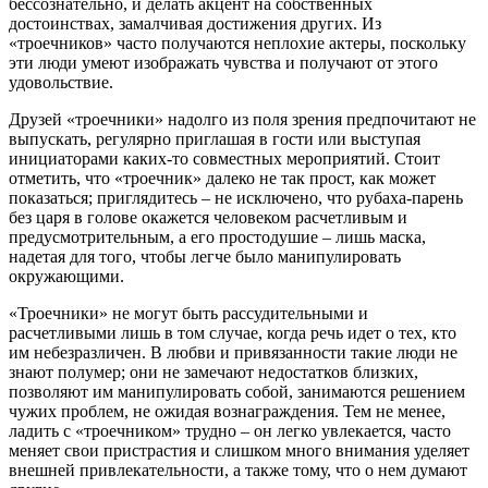
бессознательно, и делать акцент на собственных
достоинствах, замалчивая достижения других. Из
«троечников» часто получаются неплохие актеры, поскольку
эти люди умеют изображать чувства и получают от этого
удовольствие.
Друзей «троечники» надолго из поля зрения предпочитают не
выпускать, регулярно приглашая в гости или выступая
инициаторами каких-то совместных мероприятий. Стоит
отметить, что «троечник» далеко не так прост, как может
показаться; приглядитесь – не исключено, что рубаха-парень
без царя в голове окажется человеком расчетливым и
предусмотрительным, а его простодушие – лишь маска,
надетая для того, чтобы легче было манипулировать
окружающими.
«Троечники» не могут быть рассудительными и
расчетливыми лишь в том случае, когда речь идет о тех, кто
им небезразличен. В любви и привязанности такие люди не
знают полумер; они не замечают недостатков близких,
позволяют им манипулировать собой, занимаются решением
чужих проблем, не ожидая вознаграждения. Тем не менее,
ладить с «троечником» трудно – он легко увлекается, часто
меняет свои пристрастия и слишком много внимания уделяет
внешней привлекательности, а также тому, что о нем думают