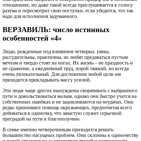
отношениях, но даже такой всегда прислушивается к голосу
разума и пересмотрит свои поступки, если убедится, что так
надо для исполнения задуманного.
ВЕРЗАВИЛЬ: число истинных
особенностей «4»
Люди, рожденные под влиянием четверки, умны,
рассудительны, практичны, не любят предаваться пустым
мечтам и твердо стоят на ногах. Их жизнь – не праздность и
не сражение, а ежедневный труд, порой тяжкий, но всегда
очень увлекательный. Для достижения любой цели им
приходится прикладывать массу усилий.
Эти люди чаще других вынуждены сворачивать с выбранного
пути и довольствоваться малым, однако они быстро учатся на
собственных ошибках и не зацикливаются на неудачах. Они
редко принимают помощь окружающих, предпочитая всего
добиваться в одиночку, что зачастую служит серьезной
преградой на пути к благополучию.
В семье именно четверочникам приходится решать
большинство насущных проблем. Они склонны к одиночеству
и порой страдают из-за отсутствия друзей и возможности