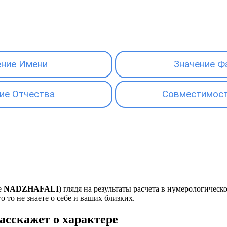
ение Имени
Значение Ф
ие Отчества
Совместимост
е
NADZHAFALI
) глядя на результаты расчета в нумерологичес
о то не знаете о себе и ваших близких.
сскажет о характере