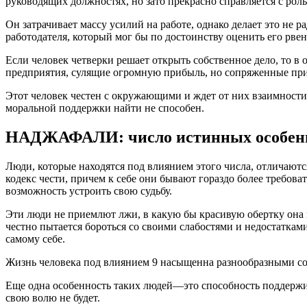
руководящих должностях, но зато прекрасно справляется с рол
Он затрачивает массу усилий на работе, однако делает это не р
работодателя, который мог бы по достоинству оценить его рвен
Если человек четверки решает открыть собственное дело, то 
предприятия, сулящие огромную прибыль, но сопряженные пр
Этот человек честен с окружающими и ждет от них взаимности.
моральной поддержки найти не способен.
НАДЖАФАЛИ: число истинных особенн
Люди, которые находятся под влиянием этого числа, отличают
кодекс чести, причем к себе они бывают гораздо более требо
возможность устроить свою судьбу.
Эти люди не приемлют лжи, в какую бы красивую обертку она ни
честно пытается бороться со своими слабостями и недостаткам
самому себе.
Жизнь человека под влиянием 9 насыщенна разнообразными со
Еще одна особенность таких людей—это способность поддержив
свою волю не будет.