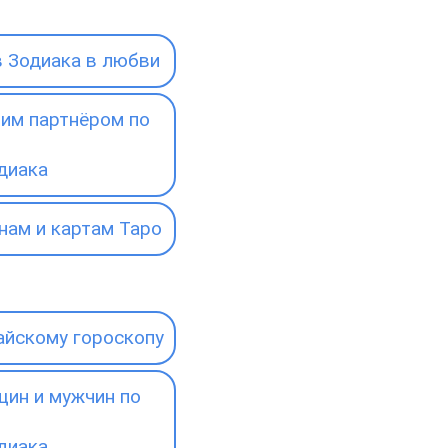
 Зодиака в любви
им партнёром по
диака
нам и картам Таро
айскому гороскопу
ин и мужчин по
диака