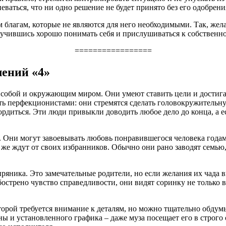
ваться, что ни одно решение не будет принято без его одобрени
благам, которые не являются для него необходимыми. Так, жела
научившись хорошо понимать себя и прислушиваться к собственно
=================
ений «4»
 собой и окружающим миром. Они умеют ставить цели и достига
ь перфекционистами: они стремятся сделать головокружительную
рдиться. Эти люди привыкли доводить любое дело до конца, а ес
и. Они могут завоевывать любовь понравившегося человека года
же ждут от своих избранников. Обычно они рано заводят семью,
ряника. Это замечательные родители, но если желания их чада 
острено чувство справедливости, они видят соринку не только в 
оторой требуется внимание к деталям, но можно тщательно обдум
ы и установленного графика – даже муза посещает его в строго 