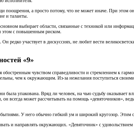
ью исполнителя.
ади поощрения, а просто потому, что не может иначе. При этом о
ие и таланты.
в основном выбирает области, связанные с техникой или информ
и этом с повышенным риском.
 Он редко участвует в дискуссиях, не любит вести великосветск
остей «9»
ся обостренным чувством справедливости и стремлением к гармо
вательны, чем к окружающим. Из-за нежелания поступиться свои
 была упакована. Вряд ли человек, на чью судьбу оказывает вли
и, он всегда может рассчитывать на помощь «девяточников», ве
бытиями. У него обычно гибкий ум и широкий кругозор. Этим о
ать и направлять окружающих. «Девяточник» с удовольствием д