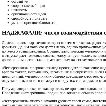
острый ум
творческие амбиции
нежность
оригинальность идей
способность приврать
умение приспосабливаться
НАДЖАФАЛИ: число взаимодействия с
Людей, числом выражения которых является четверка, редко ата
добиться. Да, им мало что дается легко, однако приложенные у
должного вознаграждения. Среднестатистический «четверочник»
в отпуске, дает толковые советы, консультирует коллег, испра
дополнением к его выдающимся деловым качествам является н
«Четверочники» с первого взгляда производят впечатление люд
враг, то фактор, несомненно, негативный и неприятный, и сил
предприятий, «четверочники» обычно довольствуются тем, чт
окружающим, они того же ждут и от других; солгав даже в мел
Полумер люди четверки, как правило, не признают, однако они
Поведение «четверочника» подчинено логике и обычно вполне
«Четверочники» много внимания уделяют своей семье, постоянс
максимально удовлетворить их потребности, люди четверки, ка