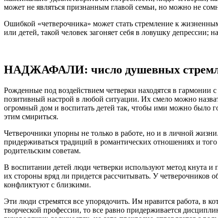
может не являться признанным главой семьи, но можно не сомне
Ошибкой «четверочника» может стать стремление к жизненным 
или детей, такой человек загоняет себя в ловушку депрессии; 
НАДЖАФАЛИ: число душевных стремл
Рожденные под воздействием четверки находятся в гармонии с
позитивный настрой в любой ситуации. Их смело можно назват
огромный дом и воспитать детей так, чтобы ими можно было го
этим смириться.
Четверочники упорны не только в работе, но и в личной жизн
придерживаться традиций в романтических отношениях и того 
родительским советам.
В воспитании детей люди четверки используют метод кнута и п
их стороны вряд ли придется рассчитывать. У четверочников об
конфликтуют с близкими.
Эти люди стремятся все упорядочить. Им нравится работа, в к
творческой профессии, то все равно придерживается дисциплин