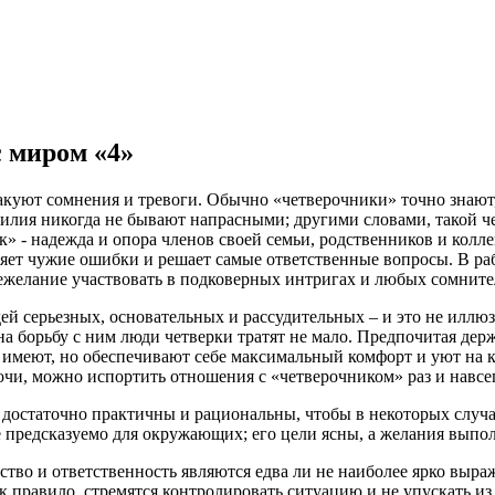
 миром «4»
куют сомнения и тревоги. Обычно «четверочники» точно знают, ч
силия никогда не бывают напрасными; другими словами, такой че
 - надежда и опора членов своей семьи, родственников и колле
вляет чужие ошибки и решает самые ответственные вопросы. В ра
ежелание участвовать в подковерных интригах и любых сомните
ей серьезных, основательных и рассудительных – и это не иллюз
 на борьбу с ним люди четверки тратят не мало. Предпочитая д
о имеют, но обеспечивают себе максимальный комфорт и уют на
очи, можно испортить отношения с «четверочником» раз и навсег
 достаточно практичны и рациональны, чтобы в некоторых случа
 предсказуемо для окружающих; его цели ясны, а желания выпо
тво и ответственность являются едва ли не наиболее ярко выраж
к правило, стремятся контролировать ситуацию и не упускать и