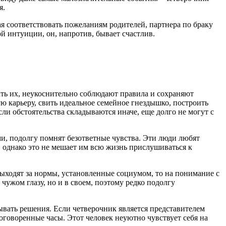
я.
я соответствовать пожеланиям родителей, партнера по браку
й интуиции, он, напротив, бывает счастлив.
ть их, неукоснительно соблюдают правила и сохраняют
 карьеру, свить идеальное семейное гнездышко, построить
ли обстоятельства складываются иначе, еще долго не могут с
ми, подолгу помнят безответные чувства. Эти люди любят
 однако это не мешает им всю жизнь прислушиваться к
выходят за нормы, установленные социумом, то на понимание с
чужом глазу, но и в своем, поэтому редко подолгу
ывать решения. Если четверочник является представителем
оговоренные часы. Этот человек неуютно чувствует себя на