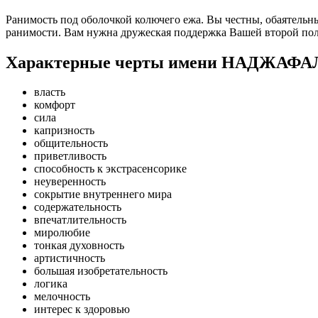
Ранимость под оболочкой колючего ежа. Вы честны, обаятельны 
ранимости. Вам нужна дружеская поддержка Вашей второй поло
Характерные черты имени НАДЖАФ
власть
комфорт
сила
капризность
общительность
приветливость
способность к экстрасенсорике
неуверенность
сокрытие внутреннего мира
содержательность
впечатлительность
миролюбие
тонкая духовность
артистичность
большая изобретательность
логика
мелочность
интерес к здоровью