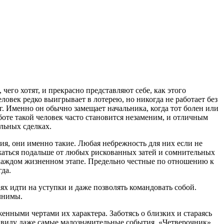
его хотят, и прекрасно представляют себе, как этого
ловек редко выигрывает в лотерею, но никогда не работает без
г. Именно он обычно замещает начальника, когда тот болен или
боте такой человек часто становится незаменим, и отличным
льных сделках.
ия, они именно такие. Любая небрежность для них если не
ержаться подальше от любых рискованных затей и сомнительных
 каждом жизненном этапе. Предельно честные по отношению к
да.
ях идти на уступки и даже позволять командовать собой.
лнимы.
енными чертами их характера. Заботясь о близких и стараясь
з виду даже самые малозначительные события. «Четверочник»