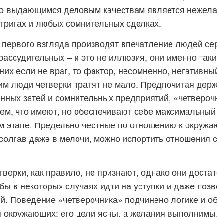
го выдающимся деловым качествам является нежела
тригах и любых сомнительных сделках.
 первого взгляда производят впечатление людей се
рассудительных – и это не иллюзия, они именно так
них если не враг, то фактор, несомненно, негативны
ним люди четверки тратят не мало. Предпочитая дер
нных затей и сомнительных предприятий, «четвероч
ем, что имеют, но обеспечивают себе максимальный
 этапе. Предельно честные по отношению к окружа
; солгав даже в мелочи, можно испортить отношения 
верки, как правило, не признают, однако они достат
бы в некоторых случаях идти на уступки и даже позв
й. Поведение «четверочника» подчинено логике и о
 окружающих; его цели ясны, а желания выполнимы