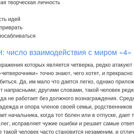
ая творческая личность
сть идей
 приврать
посабливаться
 число взаимодействия с миром «4»
ражения которых является четверка, редко атакуют
«четверочники» точно знают, чего хотят, и прекрасн
обиться. Да, им мало что дается легко, однако прил
т напрасными; другими словами, такой человек редк
гда не работает без должного вознаграждения. Сред
надежда и опора членов своей семьи, родственников
ет начальника, когда тот болен или в отпуске, дает 
ллег, исправляет чужие ошибки и решает самые отве
е такой человек часто становится незаменим, и отли