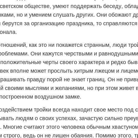
 светском обществе, умеют поддержать беседу, обла
ками, но и умением слушать других. Они обожают д
и берутся за организацию праздника, то справляются
онала.
тношений, как это ни покажется странным, люди тро
роблемами. Они кажутся черствыми и равнодушными
положительные черты своего характера и редко бы
овек вполне может прослыть хитрым лжецом и лицеме
рашивать правду порой не знает границ. Он не прив
й своими мыслями и желаниями, но при этом живет 
построенном воздушном замке.
здействием тройки всегда находит свое место под 
ывать людям о своих успехах, зачастую сильно пре
. Многие считают этого человека обычным хвастуном,
 строго, ведь он не лишен обаяния. Помимо этого, т