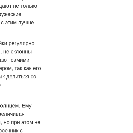
дают не только
ружеские
 с этим лучше
йки регулярно
, не склонны
вают самими
ром, так как его
ык делиться со
в
солнцем. Ему
увеличивая
 но при этом не
роечник с