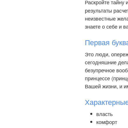
Раскройте тайну
результаты расче
неизвестные желан
знаете о себе и в
Первая букв
Это люди, опере
сегодняшние дела
безупречное вооб
принцессе (принце
Вашей жизни, и и
Характерны
власть
комфорт