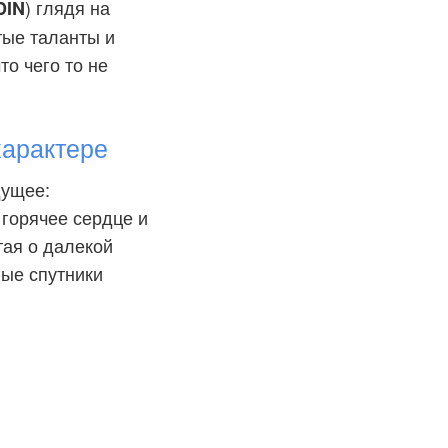
) глядя на
DIN
тые таланты и
то чего то не
арактере
дущее:
 горячее сердце и
тая о далекой
ные спутники