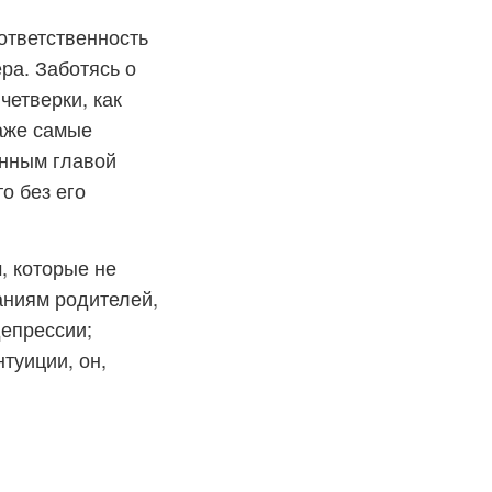
ответственность
ра. Заботясь о
четверки, как
даже самые
анным главой
о без его
, которые не
аниям родителей,
депрессии;
туиции, он,