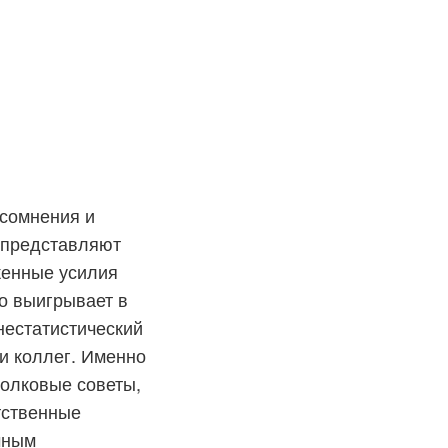
 сомнения и
о представляют
оженные усилия
о выигрывает в
нестатистический
 и коллег. Именно
толковые советы,
тственные
чным