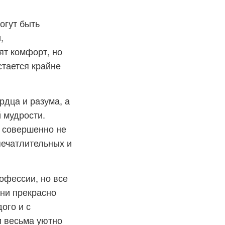
огут быть
,
ят комфорт, но
стается крайне
рдца и разума, а
й мудрости.
и совершенно не
печатлительных и
офессии, но все
ни прекрасно
ого и с
и весьма уютно