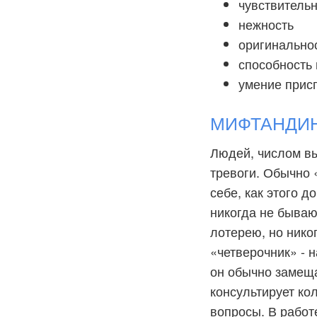
чувствительн
нежность
оригинально
способность
умение прис
МИФТАНДИН:
Людей, числом вы
тревоги. Обычно 
себе, как этого д
никогда не бываю
лотерею, но нико
«четверочник» - 
он обычно замеща
консультирует ко
вопросы. В работ