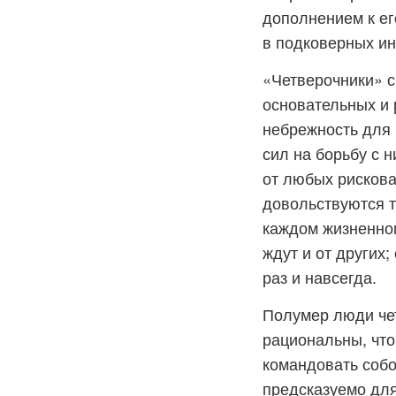
дополнением к е
в подковерных ин
«Четверочники» с
основательных и 
небрежность для 
сил на борьбу с 
от любых рискова
довольствуются т
каждом жизненном
ждут и от других
раз и навсегда.
Полумер люди чет
рациональны, что
командовать собо
предсказуемо для