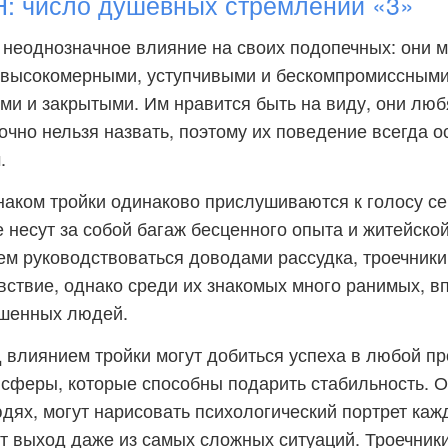
 число душевных стремлений «3»
 неоднозначное влияние на своих подопечных: они м
высокомерными, уступчивыми и бескомпромиссными
и и закрытыми. Им нравится быть на виду, они люб
очно нельзя назвать, поэтому их поведение всегда о
.
аком тройки одинаково прислушиваются к голосу се
е несут за собой багаж бесценного опыта и житейско
м руководствоваться доводами рассудка, троечник
вствие, однако среди их знакомых много ранимых, в
шенных людей.
влиянием тройки могут добиться успеха в любой пр
сферы, которые способны подарить стабильность. О
дях, могут нарисовать психологический портрет кажд
т выход даже из самых сложных ситуаций. Троечник