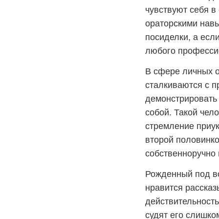
чувствуют себя в
ораторскими навы
посиделки, а есл
любого професси
В сфере личных о
сталкиваются с п
демонстрировать 
собой. Такой чел
стремление приук
второй половинко
собственноручно 
Рожденный под во
нравится рассказ
действительность
судят его слишком