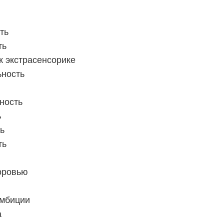
ть
ть
к экстрасенсорике
ьность
ность
ь
ь
ть
доровью
амбиции
а