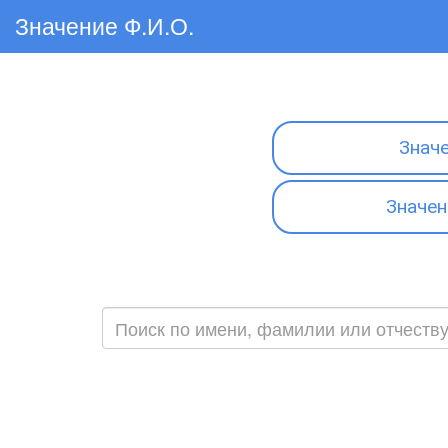
Значение Ф.И.О.
Знач
Значен