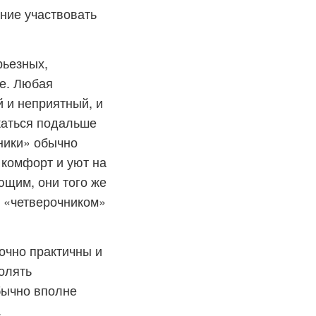
ние участвовать
рьезных,
ие. Любая
й и неприятный, и
жаться подальше
ники» обычно
 комфорт и уют на
ющим, они того же
с «четверочником»
очно практичны и
олять
бычно вполне
.