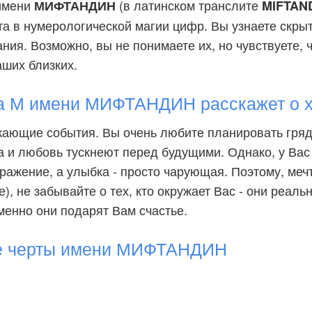
 имени
(в латинском транслите
МИФТАНДИН
MIFTAN
та в нумерологической магии цифр. Вы узнаете скры
ия. Возможно, вы не понимаете их, но чувствуете, ч
аших близких.
а М имени МИФТАНДИН расскажет о х
жающие события. Вы очень любите планировать гря
 и любовь тускнеют перед будущими. Однако, у Вас
ражение, а улыбка - просто чарующая. Поэтому, меч
), не забывайте о тех, кто окружает Вас - они реаль
менно они подарят Вам счастье.
е черты имени МИФТАНДИН