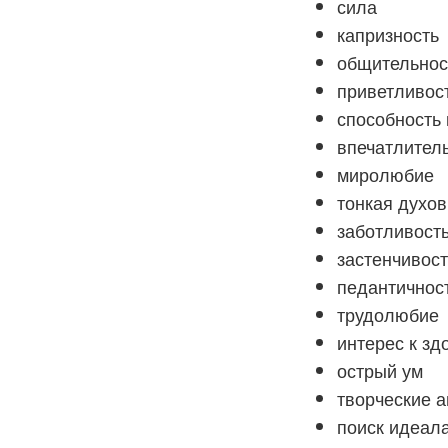
сила
капризность
общительнос
приветливос
способность 
впечатлител
миролюбие
тонкая духов
заботливост
застенчивост
педантичнос
трудолюбие
интерес к з
острый ум
творческие 
поиск идеал