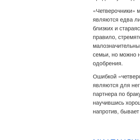
«Четверочники» м
являются едва ли
близких и старая
правило, стремят
малозначительные
семьи, но можно 
одобрения.
Ошибкой «четверо
являются для нег
партнера по браку
научившись хорош
напротив, бывает