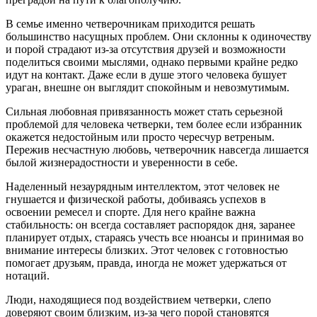
В семье именно четверочникам приходится решать
большинство насущных проблем. Они склонны к одиночеству
и порой страдают из-за отсутствия друзей и возможности
поделиться своими мыслями, однако первыми крайне редко
идут на контакт. Даже если в душе этого человека бушует
ураган, внешне он выглядит спокойным и невозмутимым.
Сильная любовная привязанность может стать серьезной
проблемой для человека четверки, тем более если избранник
окажется недостойным или просто чересчур ветреным.
Пережив несчастную любовь, четверочник навсегда лишается
былой жизнерадостности и уверенности в себе.
Наделенный незаурядным интеллектом, этот человек не
гнушается и физической работы, добиваясь успехов в
освоении ремесел и спорте. Для него крайне важна
стабильность: он всегда составляет распорядок дня, заранее
планирует отдых, стараясь учесть все нюансы и принимая во
внимание интересы близких. Этот человек с готовностью
помогает друзьям, правда, иногда не может удержаться от
нотаций.
Люди, находящиеся под воздействием четверки, слепо
доверяют своим близким, из-за чего порой становятся