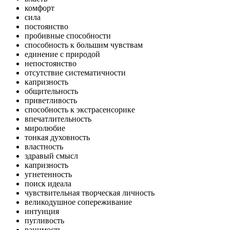
комфорт
сила
постоянство
пробивные способности
способность к большим чувствам
единение с природой
непостоянство
отсутствие систематичности
капризность
общительность
приветливость
способность к экстрасенсорике
впечатлительность
миролюбие
тонкая духовность
властность
здравый смысл
капризность
угнетенность
поиск идеала
чувствительная творческая личность
великодушное сопереживание
интуиция
пугливость
ранимость