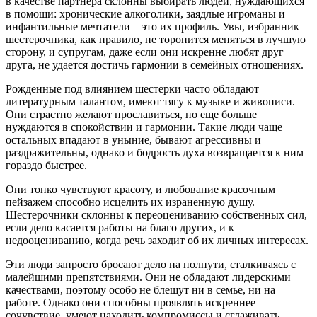
в качестве партнера склонны выбирать людей, нуждающихся
в помощи: хронические алкоголики, заядлые игроманы и
инфантильные мечтатели – это их профиль. Увы, избранник
шестерочника, как правило, не торопится меняться в лучшую
сторону, и супругам, даже если они искренне любят друг
друга, не удается достичь гармонии в семейных отношениях.
Рожденные под влиянием шестерки часто обладают
литературным талантом, имеют тягу к музыке и живописи.
Они страстно желают прославиться, но еще больше
нуждаются в спокойствии и гармонии. Такие люди чаще
остальных впадают в уныние, бывают агрессивны и
раздражительны, однако и бодрость духа возвращается к ним
гораздо быстрее.
Они тонко чувствуют красоту, и любование красочным
пейзажем способно исцелить их израненную душу.
Шестерочники склонны к переоцениванию собственных сил,
если дело касается работы на благо других, и к
недооцениванию, когда речь заходит об их личных интересах.
Эти люди запросто бросают дело на полпути, сталкиваясь с
малейшими препятствиями. Они не обладают лидерскими
качествами, поэтому особо не блещут ни в семье, ни на
работе. Однако они способны проявлять искреннее
сочувствие, умеют находить компромиссы и сглаживать