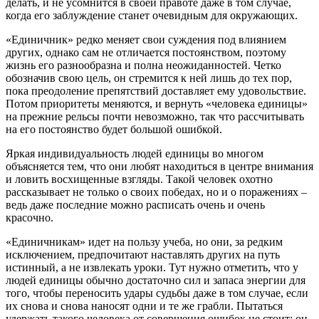
делать, и не усомнится в своей правоте даже в том случае,
когда его заблуждение станет очевидным для окружающих.
«Единичник» редко меняет свои суждения под влиянием
других, однако сам не отличается постоянством, поэтому
жизнь его разнообразна и полна неожиданностей. Четко
обозначив свою цель, он стремится к ней лишь до тех пор,
пока преодоление препятствий доставляет ему удовольствие.
Потом приоритеты меняются, и вернуть «человека единицы»
на прежние рельсы почти невозможно, так что рассчитывать
на его постоянство будет большой ошибкой.
Яркая индивидуальность людей единицы во многом
объясняется тем, что они любят находиться в центре внимания
и ловить восхищенные взгляды. Такой человек охотно
рассказывает не только о своих победах, но и о поражениях –
ведь даже последние можно расписать очень и очень
красочно.
«Единичникам» идет на пользу учеба, но они, за редким
исключением, предпочитают наставлять других на путь
истинный, а не извлекать уроки. Тут нужно отметить, что у
людей единицы обычно достаточно сил и запаса энергии для
того, чтобы переносить удары судьбы даже в том случае, если
их снова и снова наносят одни и те же грабли. Пытаться
удержать такого человека от совершения ошибок не стоит: он