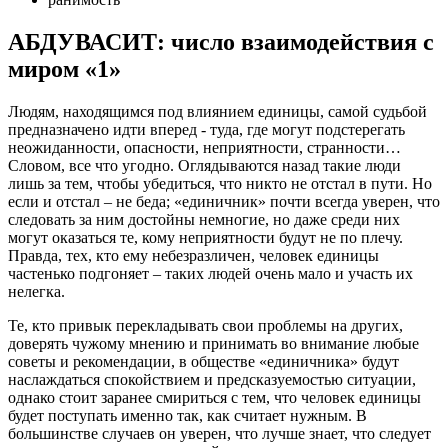
АБДУВАСИТ: число взаимодействия с
миром «1»
Людям, находящимся под влиянием единицы, самой судьбой
предназначено идти вперед - туда, где могут подстерегать
неожиданности, опасности, неприятности, странности…
Словом, все что угодно. Оглядываются назад такие люди
лишь за тем, чтобы убедиться, что никто не отстал в пути. Но
если и отстал – не беда; «единичник» почти всегда уверен, что
следовать за ним достойны немногие, но даже среди них
могут оказаться те, кому неприятности будут не по плечу.
Правда, тех, кто ему небезразличен, человек единицы
частенько подгоняет – таких людей очень мало и участь их
нелегка.
Те, кто привык перекладывать свои проблемы на других,
доверять чужому мнению и принимать во внимание любые
советы и рекомендации, в обществе «единичника» будут
наслаждаться спокойствием и предсказуемостью ситуации,
однако стоит заранее смириться с тем, что человек единицы
будет поступать именно так, как считает нужным. В
большинстве случаев он уверен, что лучше знает, что следует