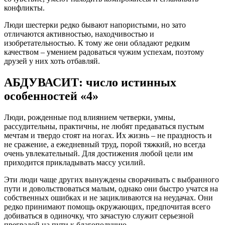
конфликты.
Люди шестерки редко бывают напористыми, но зато
отличаются активностью, находчивостью и
изобретательностью. К тому же они обладают редким
качеством – умением радоваться чужим успехам, поэтому
друзей у них хоть отбавляй.
АБДУВАСИТ: число истинных
особенностей «4»
Люди, рожденные под влиянием четверки, умны,
рассудительны, практичны, не любят предаваться пустым
мечтам и твердо стоят на ногах. Их жизнь – не праздность и
не сражение, а ежедневный труд, порой тяжкий, но всегда
очень увлекательный. Для достижения любой цели им
приходится прикладывать массу усилий.
Эти люди чаще других вынуждены сворачивать с выбранного
пути и довольствоваться малым, однако они быстро учатся на
собственных ошибках и не зацикливаются на неудачах. Они
редко принимают помощь окружающих, предпочитая всего
добиваться в одиночку, что зачастую служит серьезной
преградой на пути к благополучию.