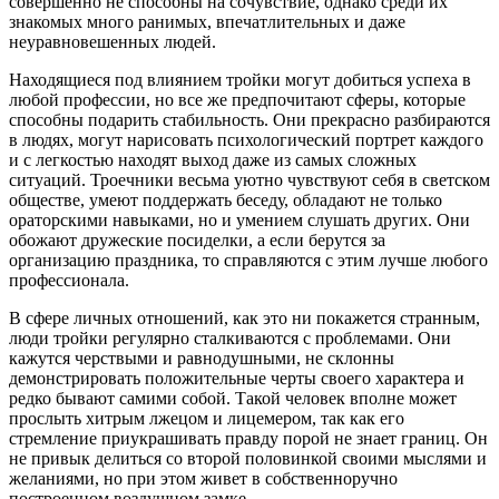
совершенно не способны на сочувствие, однако среди их
знакомых много ранимых, впечатлительных и даже
неуравновешенных людей.
Находящиеся под влиянием тройки могут добиться успеха в
любой профессии, но все же предпочитают сферы, которые
способны подарить стабильность. Они прекрасно разбираются
в людях, могут нарисовать психологический портрет каждого
и с легкостью находят выход даже из самых сложных
ситуаций. Троечники весьма уютно чувствуют себя в светском
обществе, умеют поддержать беседу, обладают не только
ораторскими навыками, но и умением слушать других. Они
обожают дружеские посиделки, а если берутся за
организацию праздника, то справляются с этим лучше любого
профессионала.
В сфере личных отношений, как это ни покажется странным,
люди тройки регулярно сталкиваются с проблемами. Они
кажутся черствыми и равнодушными, не склонны
демонстрировать положительные черты своего характера и
редко бывают самими собой. Такой человек вполне может
прослыть хитрым лжецом и лицемером, так как его
стремление приукрашивать правду порой не знает границ. Он
не привык делиться со второй половинкой своими мыслями и
желаниями, но при этом живет в собственноручно
построенном воздушном замке.