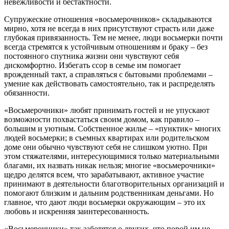
невежливости и бестактности.
Супружеские отношения «восьмерочников» складываются
мирно, хотя не всегда в них присутствуют страсть или даже
глубокая привязанность. Тем не менее, люди восьмерки почти
всегда стремятся к устойчивым отношениям и браку – без
постоянного спутника жизни они чувствуют себя
дискомфортно. Избегать ссор в семье им помогает
врожденный такт, а справляться с бытовыми проблемами –
умение как действовать самостоятельно, так и распределять
обязанности.
«Восьмерочники» любят принимать гостей и не упускают
возможности похвастаться своим домом, как правило –
большим и уютным. Собственное жилье – «пунктик» многих
людей восьмерки; в съемных квартирах или родительском
доме они обычно чувствуют себя не слишком уютно. При
этом стяжателями, интересующимися только материальными
благами, их назвать никак нельзя; многие «восьмерочники»
щедро делятся всем, что зарабатывают, активное участие
принимают в деятельности благотворительных организаций и
помогают близким и дальним родственникам деньгами. Но
главное, что дают люди восьмерки окружающим – это их
любовь и искренняя заинтересованность.
«Восьмерочники» так заботятся о других, что порой им не