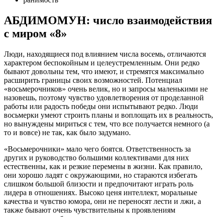
АБДИМОМУН: число взаимодействия
с миром «8»
Люди, находящиеся под влиянием числа восемь, отличаются
характером беспокойным и целеустремленным. Они редко
бывают довольны тем, что имеют, и стремятся максимально
расширить границы своих возможностей. Потенциал
«восьмерочников» очень велик, но и запросы маленькими не
назовешь, поэтому чувство удовлетворения от проделанной
работы или радость победы они испытывают редко. Люди
восьмерки умеют строить планы и воплощать их в реальность,
но вынуждены мириться с тем, что все получается немного (а
то и вовсе) не так, как было задумано.
«Восьмерочники» мало чего боятся. Ответственность за
других и руководство большими коллективами для них
естественны, как и резкие перемены в жизни. Как правило,
они хорошо ладят с окружающими, но стараются избегать
слишком большой близости и предпочитают играть роль
лидера в отношениях. Высоко ценя интеллект, моральные
качества и чувство юмора, они не переносят лести и лжи, а
также бывают очень чувствительны к проявлениям