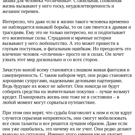
забава для человека «отличника». Стабильная, спокойная
жизнь вызывают у него тоску, неудовлетворенность и
желание перемен.
Интересно, что даже если в жизни такого человека временно
не наблюдается никакой борьбы, то он сам тянется к драмам и
трагедиям. Ему это не только интересно, но и подпитывает
его жизненные силы. Страдания и мрачные истории
вызывают у него любопытство. А это может привести к
глупым поступкам, и фатальным ошибкам. Но преодолеть это
влечение человек «отличник» просто не в силах. Он хочет
узнать этот мир досконально и со всех сторон.
Зачастую виной всему становятся слишком живая фантазия и
самоуверенность. С таким набором черт, они редко становятся
хорошими супругами, надежными деловыми партнерами.
Ведь будущее их вовсе не заботит. Они никогда не будут
собирать средства на значительные покупки – лучше возьмут
кредит. Планировать жизнь они тоже не в состоянии – в
любой момент могут сорваться путешествие.
При этом они верят, что судьба благоволит к ним и если вдруг
случится серьезная неприятность, они смогут мобилизовать
все свои таланты и все решится лучшим образом. Даже если
они уже ошибались, это ничему их не учит. Они редко делают
выводы из ситуации. Именно этого умения им не хватает