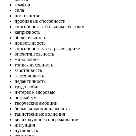
комфорт
сила
постоянство
пробивные способности
способность к большим чувствам
капризность
общительность
приветливость
способность к экстрасенсорике
впечатлительность
миролюбие
тонкая духовность
заботливость
застенчивость
педантичность
трудолюбие
интерес к здоровью
острый ум
творческие амбиции
большая эмоциональность
таинственные волнения
великодушное сопереживание
интуиция
пугливость
ранимость