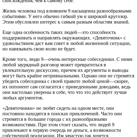
снисхождения, чем к самому себе.
Жизнь человека под влиянием 9 насыщенна разнообразными
событиями. У него обычно гибкий ум и широкий кругозор.
Этим обусловлен интерес к самым разным областям знаний.
Еще одна особенность таких людей—это способность
поддерживать и направлять окружающих. «Девяточник» с
удовольствием даст вам совет в любой жизненной ситуации,
но навязывать свою волю не будет.
Кроме того, люди 9—очень интересные собеседники. С ними
любой заурядный разговор может превратиться в
увлекательную дискуссию, причем их аргументы и выводы
могут быть крайне нетривиальными. Однако они не стремятся
убедить собеседника с своей правоте любой ценой—скорее,
их оппонент сам согласится с приведенными доводами, ведь
они настолько уверены в себе, что что это действует лучше
любых аргументов.
«Девяточники» не любят сидеть на одном месте, они
постоянно находятся в поисках приключений. Часто они
стремятся в большие города с их разнообразными
возможностями. При этом стоит сказать, что людей 9
привлекают в первую очередь не деньги, а возможности
собственной реализации. Им зачастую так хочется