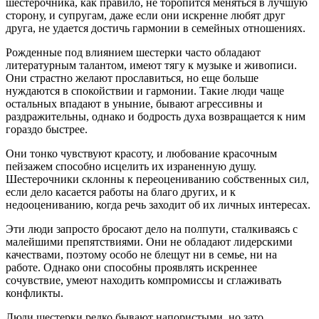
шестерочника, как правило, не торопится меняться в лучшую
сторону, и супругам, даже если они искренне любят друг
друга, не удается достичь гармонии в семейных отношениях.
Рожденные под влиянием шестерки часто обладают
литературным талантом, имеют тягу к музыке и живописи.
Они страстно желают прославиться, но еще больше
нуждаются в спокойствии и гармонии. Такие люди чаще
остальных впадают в уныние, бывают агрессивны и
раздражительны, однако и бодрость духа возвращается к ним
гораздо быстрее.
Они тонко чувствуют красоту, и любование красочным
пейзажем способно исцелить их израненную душу.
Шестерочники склонны к переоцениванию собственных сил,
если дело касается работы на благо других, и к
недооцениванию, когда речь заходит об их личных интересах.
Эти люди запросто бросают дело на полпути, сталкиваясь с
малейшими препятствиями. Они не обладают лидерскими
качествами, поэтому особо не блещут ни в семье, ни на
работе. Однако они способны проявлять искреннее
сочувствие, умеют находить компромиссы и сглаживать
конфликты.
Люди шестерки редко бывают напористыми, но зато