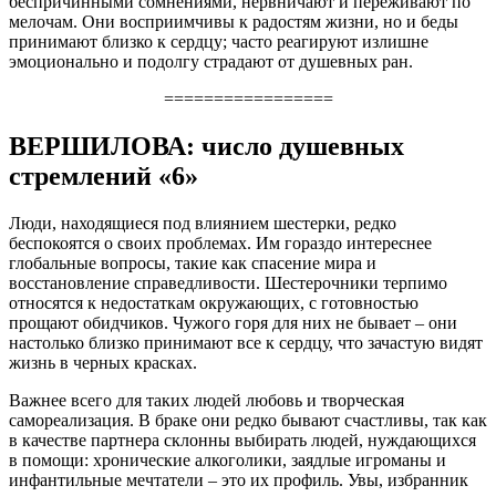
беспричинными сомнениями, нервничают и переживают по
мелочам. Они восприимчивы к радостям жизни, но и беды
принимают близко к сердцу; часто реагируют излишне
эмоционально и подолгу страдают от душевных ран.
=================
ВЕРШИЛОВА: число душевных
стремлений «6»
Люди, находящиеся под влиянием шестерки, редко
беспокоятся о своих проблемах. Им гораздо интереснее
глобальные вопросы, такие как спасение мира и
восстановление справедливости. Шестерочники терпимо
относятся к недостаткам окружающих, с готовностью
прощают обидчиков. Чужого горя для них не бывает – они
настолько близко принимают все к сердцу, что зачастую видят
жизнь в черных красках.
Важнее всего для таких людей любовь и творческая
самореализация. В браке они редко бывают счастливы, так как
в качестве партнера склонны выбирать людей, нуждающихся
в помощи: хронические алкоголики, заядлые игроманы и
инфантильные мечтатели – это их профиль. Увы, избранник