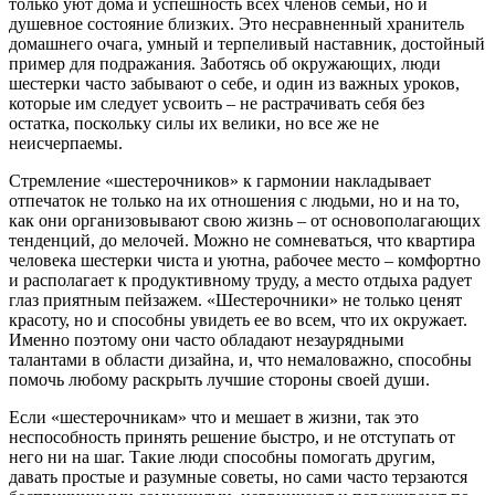
только уют дома и успешность всех членов семьи, но и
душевное состояние близких. Это несравненный хранитель
домашнего очага, умный и терпеливый наставник, достойный
пример для подражания. Заботясь об окружающих, люди
шестерки часто забывают о себе, и один из важных уроков,
которые им следует усвоить – не растрачивать себя без
остатка, поскольку силы их велики, но все же не
неисчерпаемы.
Стремление «шестерочников» к гармонии накладывает
отпечаток не только на их отношения с людьми, но и на то,
как они организовывают свою жизнь – от основополагающих
тенденций, до мелочей. Можно не сомневаться, что квартира
человека шестерки чиста и уютна, рабочее место – комфортно
и располагает к продуктивному труду, а место отдыха радует
глаз приятным пейзажем. «Шестерочники» не только ценят
красоту, но и способны увидеть ее во всем, что их окружает.
Именно поэтому они часто обладают незаурядными
талантами в области дизайна, и, что немаловажно, способны
помочь любому раскрыть лучшие стороны своей души.
Если «шестерочникам» что и мешает в жизни, так это
неспособность принять решение быстро, и не отступать от
него ни на шаг. Такие люди способны помогать другим,
давать простые и разумные советы, но сами часто терзаются