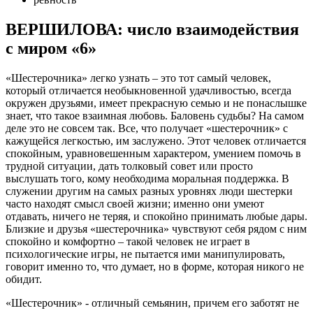
ВЕРШИЛОВА: число взаимодействия
с миром «6»
«Шестерочника» легко узнать – это тот самый человек,
который отличается необыкновенной удачливостью, всегда
окружен друзьями, имеет прекрасную семью и не понаслышке
знает, что такое взаимная любовь. Баловень судьбы? На самом
деле это не совсем так. Все, что получает «шестерочник» с
кажущейся легкостью, им заслужено. Этот человек отличается
спокойным, уравновешенным характером, умением помочь в
трудной ситуации, дать толковый совет или просто
выслушать того, кому необходима моральная поддержка. В
служении другим на самых разных уровнях люди шестерки
часто находят смысл своей жизни; именно они умеют
отдавать, ничего не теряя, и спокойно принимать любые дары.
Близкие и друзья «шестерочника» чувствуют себя рядом с ним
спокойно и комфортно – такой человек не играет в
психологические игры, не пытается ими манипулировать,
говорит именно то, что думает, но в форме, которая никого не
обидит.
«Шестерочник» - отличный семьянин, причем его заботят не