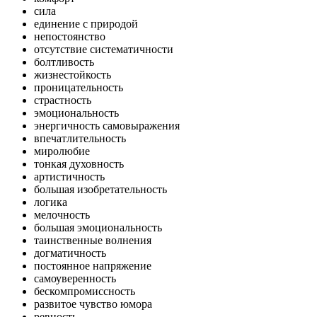
сила
единение с природой
непостоянство
отсутствие систематичности
болтливость
жизнестойкость
проницательность
страстность
эмоциональность
энергичность самовыражения
впечатлительность
миролюбие
тонкая духовность
артистичность
большая изобретательность
логика
мелочность
большая эмоциональность
таинственные волнения
догматичность
постоянное напряжение
самоуверенность
бескомпромиссность
развитое чувство юмора
ревность