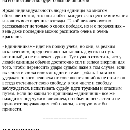
на его постоянство будет большой ошибкой.
Яркая индивидуальность людей единицы во многом
объясняется тем, что они любят находиться в центре внимания
и ловить восхищенные взгляды. Такой человек охотно
рассказывает не только о своих победах, но и о поражениях –
ведь даже последние можно расписать очень и очень
красочно.
«Единичникам» идет на пользу учеба, но они, за редким
исключением, предпочитают наставлять других на путь
истинный, а не извлекать уроки. Тут нужно отметить, что у
людей единицы обычно достаточно сил и запаса энергии для
того, чтобы переносить удары судьбы даже в том случае, если
их снова и снова наносят одни и те же грабли. Пытаться
удержать такого человека от совершения ошибок не стоит: он
всегда отстаивает свою свободу, в том числе и свободу
заблуждаться, испытывать судьбу, идти трудным и опасным
путем. Если по каким-то причинам «единичник» все же
находится под чужим влиянием, он обычно несчастен и не
приносит окружающим той пользы, которую мог бы
принести.
=================