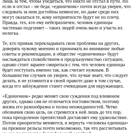
лишь за тем, чтобы убедиться, что никто не отстал в пути. Но
если и отстал – не беда; «единичник» почти всегда уверен, что
следовать за ним достойны немногие, но даже среди них
могут оказаться те, кому неприятности будут не по плечу.
Правда, тех, кто ему небезразличен, человек единицы
частенько подгоняет – таких людей очень мало и участь их
нелегка.
Те, кто привык перекладывать свои проблемы на других,
доверять чужому мнению и принимать во внимание любые
советы и рекомендации, в обществе «единичника» будут
наслаждаться спокойствием и предсказуемостью ситуации,
однако стоит заранее смириться с тем, что человек единицы
будет поступать именно так, как считает нужным. В
большинстве случаев он уверен, что лучше знает, что следует
делать, и не усомнится в своей правоте даже в том случае,
когда его заблуждение станет очевидным для окружающих.
«Единичник» редко меняет свои суждения под влиянием
других, однако сам не отличается постоянством, поэтому
жизнь его разнообразна и полна неожиданностей. Четко
обозначив свою цель, он стремится к ней лишь до тех пор,
пока преодоление препятствий доставляет ему удовольствие.
Потом приоритеты меняются, и вернуть «человека единицы»
на прежние рельсы почти невозможно, так что рассчитывать