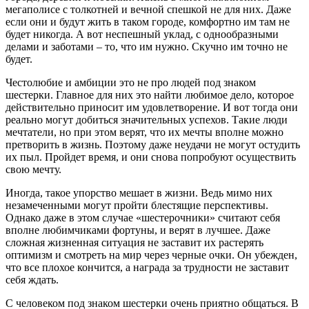
мегаполисе с толкотней и вечной спешкой не для них. Даже
если они и будут жить в таком городе, комфортно им там не
будет никогда. А вот неспешный уклад, с однообразными
делами и заботами – то, что им нужно. Скучно им точно не
будет.
Честолюбие и амбиции это не про людей под знаком
шестерки. Главное для них это найти любимое дело, которое
действительно приносит им удовлетворение. И вот тогда они
реально могут добиться значительных успехов. Такие люди
мечтатели, но при этом верят, что их мечты вполне можно
претворить в жизнь. Поэтому даже неудачи не могут остудить
их пыл. Пройдет время, и они снова попробуют осуществить
свою мечту.
Иногда, такое упорство мешает в жизни. Ведь мимо них
незамеченными могут пройти блестящие перспективы.
Однако даже в этом случае «шестерочники» считают себя
вполне любимчиками фортуны, и верят в лучшее. Даже
сложная жизненная ситуация не заставит их растерять
оптимизм и смотреть на мир через черные очки. Он убежден,
что все плохое кончится, а награда за трудности не заставит
себя ждать.
С человеком под знаком шестерки очень приятно общаться. В