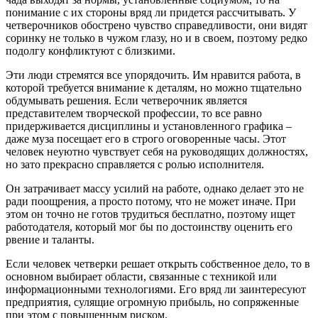
понимание с их стороны вряд ли придется рассчитывать. У
четверочников обострено чувство справедливости, они видят
соринку не только в чужом глазу, но и в своем, поэтому редко
подолгу конфликтуют с близкими.
Эти люди стремятся все упорядочить. Им нравится работа, в
которой требуется внимание к деталям, но можно тщательно
обдумывать решения. Если четверочник является
представителем творческой профессии, то все равно
придерживается дисциплины и установленного графика –
даже муза посещает его в строго оговоренные часы. Этот
человек неуютно чувствует себя на руководящих должностях,
но зато прекрасно справляется с ролью исполнителя.
Он затрачивает массу усилий на работе, однако делает это не
ради поощрения, а просто потому, что не может иначе. При
этом он точно не готов трудиться бесплатно, поэтому ищет
работодателя, который мог бы по достоинству оценить его
рвение и таланты.
Если человек четверки решает открыть собственное дело, то в
основном выбирает области, связанные с техникой или
информационными технологиями. Его вряд ли заинтересуют
предприятия, сулящие огромную прибыль, но сопряженные
при этом с повышенным риском.