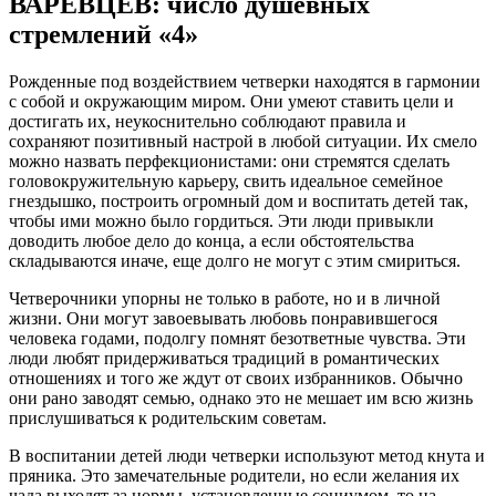
ВАРЕВЦЕВ: число душевных
стремлений «4»
Рожденные под воздействием четверки находятся в гармонии
с собой и окружающим миром. Они умеют ставить цели и
достигать их, неукоснительно соблюдают правила и
сохраняют позитивный настрой в любой ситуации. Их смело
можно назвать перфекционистами: они стремятся сделать
головокружительную карьеру, свить идеальное семейное
гнездышко, построить огромный дом и воспитать детей так,
чтобы ими можно было гордиться. Эти люди привыкли
доводить любое дело до конца, а если обстоятельства
складываются иначе, еще долго не могут с этим смириться.
Четверочники упорны не только в работе, но и в личной
жизни. Они могут завоевывать любовь понравившегося
человека годами, подолгу помнят безответные чувства. Эти
люди любят придерживаться традиций в романтических
отношениях и того же ждут от своих избранников. Обычно
они рано заводят семью, однако это не мешает им всю жизнь
прислушиваться к родительским советам.
В воспитании детей люди четверки используют метод кнута и
пряника. Это замечательные родители, но если желания их
чада выходят за нормы, установленные социумом, то на