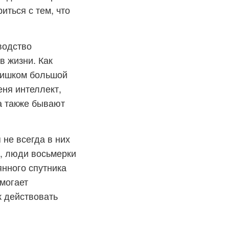
иться с тем, что
водство
в жизни. Как
слишком большой
еня интеллект,
а также бывают
не всегда в них
е, люди восьмерки
янного спутника
омогает
к действовать