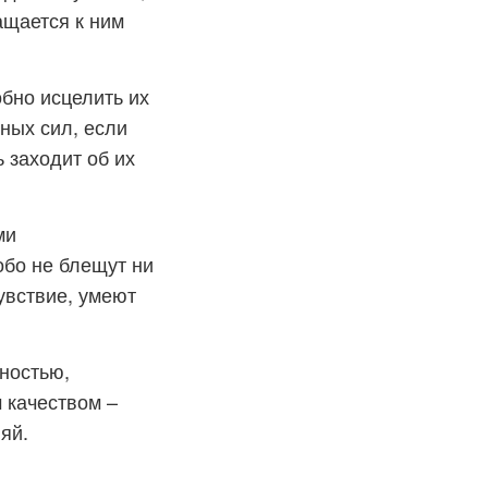
ащается к ним
бно исцелить их
ных сил, если
ь заходит об их
ми
обо не блещут ни
увствие, умеют
ностью,
 качеством –
яй.