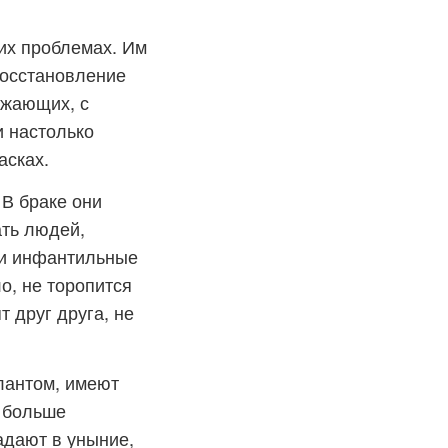
их проблемах. Им
восстановление
ужающих, с
и настолько
асках.
 В браке они
ать людей,
 и инфантильные
о, не торопится
 друг друга, не
лантом, имеют
е больше
адают в уныние,