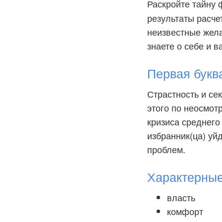
Раскройте тайну
результаты расче
неизвестные желан
знаете о себе и в
Первая букв
Страстность и се
этого по неосмот
кризиса среднего
избранник(ца) уй
проблем.
Характерны
власть
комфорт