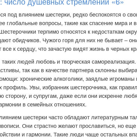
 число душевных стремлений «6»
я под влиянием шестерки, редко беспокоятся о сво
ее глобальные вопросы, такие как спасение мира и 
Шестерочники терпимо относятся к недостаткам окр
ают обидчиков. Чужого горя для них не бывает – он
все к сердцу, что зачастую видят жизнь в черных кр
 таких людей любовь и творческая самореализация.
стливы, так как в качестве партнера склонны выбир
омощи: хронические алкоголики, заядлые игроманы
их профиль. Увы, избранник шестерочника, как правил
ю сторону, и супругам, даже если они искренне любят
гармонии в семейных отношениях.
лиянием шестерки часто обладают литературным та
живописи. Они страстно желают прославиться, но ещ
ойствии и гармонии. Такие люди чаще остальных вп