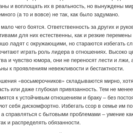
аны и воплощать их в реальность, но вынуждены мир
много (а то и вовсе) не так, как было задумано.
мало чего боятся. Ответственность за других и руко
ивами для них естественны, как и резкие перемены 
ошо ладят с окружающими, но стараются избегать 
очитают играть роль лидера в отношениях. Высоко ц
ва и чувство юмора, они не переносят лести и лжи, 
ьны к проявлениям невежливости и бестактности.
шения «восьмерочников» складываются мирно, хотя 
асть или даже глубокая привязанность. Тем не мене
емятся к устойчивым отношениям и браку – без посто
уют себя дискомфортно. Избегать ссор в семье им п
 а справляться с бытовыми проблемами – умение ка
так и распределять обязанности.