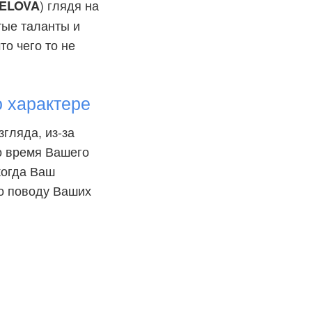
) глядя на
ELOVA
тые таланты и
то чего то не
 характере
гляда, из-за
о время Вашего
когда Ваш
по поводу Ваших