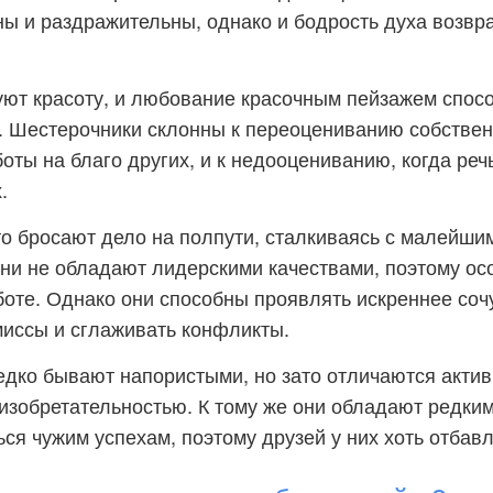
ы и раздражительны, однако и бодрость духа возвр
уют красоту, и любование красочным пейзажем спосо
 Шестерочники склонны к переоцениванию собствен
оты на благо других, и к недооцениванию, когда реч
.
о бросают дело на полпути, сталкиваясь с малейши
ни не обладают лидерскими качествами, поэтому ос
аботе. Однако они способны проявлять искреннее соч
иссы и сглаживать конфликты.
дко бывают напористыми, но зато отличаются актив
изобретательностью. К тому же они обладают редким
ся чужим успехам, поэтому друзей у них хоть отбавл