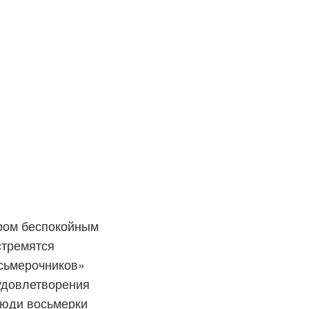
ером беспокойным
стремятся
сьмерочников»
 удовлетворения
Люди восьмерки