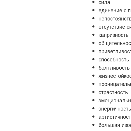
сила
единение с 
непостоянст
отсутствие с
капризность
общительнос
приветливос
способность 
болтливость
жизнестойко
проницатель
страстность
эмоциональн
энергичност
артистичност
большая изо