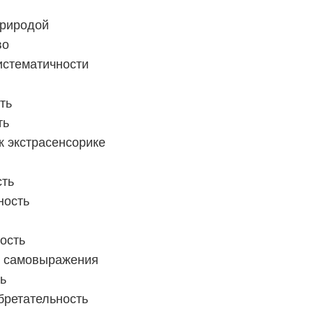
природой
во
истематичности
ть
ть
к экстрасенсорике
сть
ность
ость
ь самовыражения
ь
бретательность