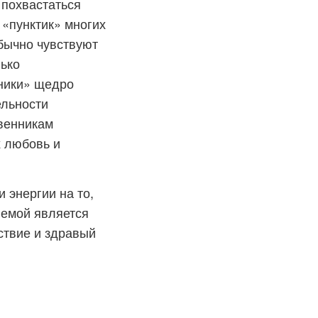
 похвастаться
 «пунктик» многих
бычно чувствуют
ько
чники» щедро
ельности
твенникам
х любовь и
и энергии на то,
лемой является
ствие и здравый