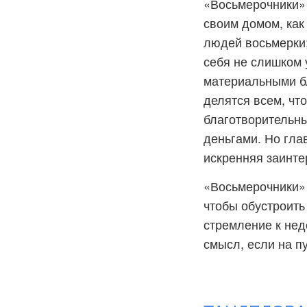
«Восьмерочники» 
своим домом, как
людей восьмерки;
себя не слишком 
материальными бл
делятся всем, чт
благотворительны
деньгами. Но гла
искренняя заинте
«Восьмерочники» т
чтобы обустроить
стремление к нед
смысл, если на п