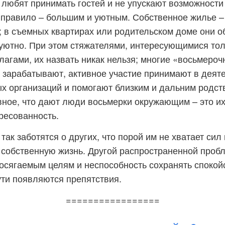
любят принимать гостей и не упускают возможности
 правило – большим и уютным. Собственное жилье –
 в съемных квартирах или родительском доме они о
уютно. При этом стяжателями, интересующимися тол
агами, их назвать никак нельзя; многие «восьмеро
о зарабатывают, активное участие принимают в деят
х организаций и помогают близким и дальним родс
вное, что дают люди восьмерки окружающим – это и
ресованность.
ак заботятся о других, что порой им не хватает сил 
 собственную жизнь. Другой распространенной проб
осягаемым целям и неспособность сохранять спокой
ути появляются препятствия.
=================