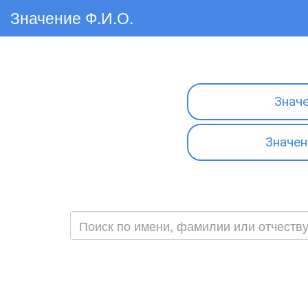
Значение Ф.И.О.
Знач
Значен