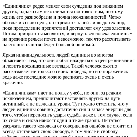
«Единичник» редко меняет свои суждения под влиянием
других, однако сам не отличается постоянством, поэтому
жизнь его разнообразна и полна неожиданностей. Четко
обозначив свою цель, он стремится к ней лишь до тех пор,
пока преодоление препятствий доставляет ему удовольствие.
Потом приоритеты меняются, и вернуть «человека единицы»
на прежние рельсы почти невозможно, так что рассчитывать
на его постоянство будет большой ошибкой.
Яркая индивидуальность людей единицы во многом
объясняется тем, что они любят находиться в центре внимания
и ловить восхищенные взгляды. Такой человек охотно
рассказывает не только о своих победах, но и о поражениях –
ведь даже последние можно расписать очень и очень
красочно.
«Единичникам» идет на пользу учеба, но они, за редким
исключением, предпочитают наставлять других на путь
истинный, а не извлекать уроки. Тут нужно отметить, что у
людей единицы обычно достаточно сил и запаса энергии для
того, чтобы переносить удары судьбы даже в том случае, если
их снова и снова наносят одни и те же грабли. Пытаться
удержать такого человека от совершения ошибок не стоит: он
всегда отстаивает свою свободу, в том числе и свободу
заблуждаться, испытывать судьбу, идти трудным и опасным