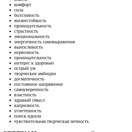
комфорт
сила
болтливость
жизнестойкость
проницательность
страстность
эмоциональность
энергичность самовыражения
выносливость
нервозность
проницательность
интерес к здоровью
острый ум
творческие амбиции
догматичность
постоянное напряжение
самоуверенность
властность
здравый смысл
капризность
угнетенность
поиск идеала
чувствительная творческая личность