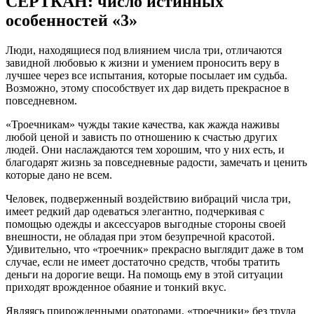
СЕРТКАН: число истинных
особенностей «3»
Люди, находящиеся под влиянием числа три, отличаются
завидной любовью к жизни и умением проносить веру в
лучшее через все испытания, которые посылает им судьба.
Возможно, этому способствует их дар видеть прекрасное в
повседневном.
«Троечникам» чужды такие качества, как жажда наживы
любой ценой и зависть по отношению к счастью других
людей. Они наслаждаются тем хорошим, что у них есть, и
благодарят жизнь за повседневные радости, замечать и ценить
которые дано не всем.
Человек, подверженный воздействию вибраций числа три,
имеет редкий дар одеваться элегантно, подчеркивая с
помощью одежды и аксессуаров выгодные стороны своей
внешности, не обладая при этом безупречной красотой.
Удивительно, что «троечник» прекрасно выглядит даже в том
случае, если не имеет достаточно средств, чтобы тратить
деньги на дорогие вещи. На помощь ему в этой ситуации
приходят врожденное обаяние и тонкий вкус.
Являясь прирожденными ораторами, «троечники» без труда