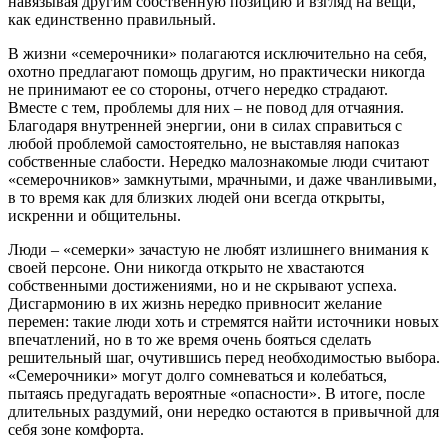
навязывая другим собственную позицию и взгляд на вещи,
как единственно правильный.
В жизни «семерочники» полагаются исключительно на себя,
охотно предлагают помощь другим, но практически никогда
не принимают ее со стороны, отчего нередко страдают.
Вместе с тем, проблемы для них – не повод для отчаяния.
Благодаря внутренней энергии, они в силах справиться с
любой проблемой самостоятельно, не выставляя напоказ
собственные слабости. Нередко малознакомые люди считают
«семерочников» замкнутыми, мрачными, и даже чванливыми,
в то время как для близких людей они всегда открыты,
искренни и общительны.
Люди – «семерки» зачастую не любят излишнего внимания к
своей персоне. Они никогда открыто не хвастаются
собственными достижениями, но и не скрывают успеха.
Дисгармонию в их жизнь нередко привносит желание
перемен: такие люди хоть и стремятся найти источники новых
впечатлений, но в то же время очень бояться сделать
решительный шаг, очутившись перед необходимостью выбора.
«Семерочники» могут долго сомневаться и колебаться,
пытаясь предугадать вероятные «опасности». В итоге, после
длительных раздумий, они нередко остаются в привычной для
себя зоне комфорта.