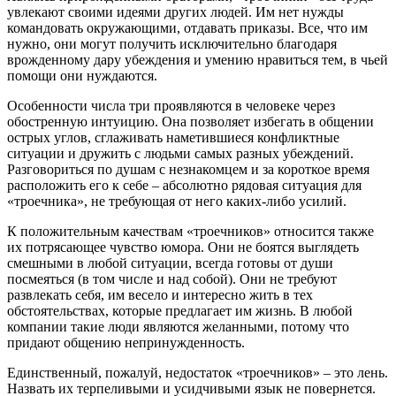
увлекают своими идеями других людей. Им нет нужды
командовать окружающими, отдавать приказы. Все, что им
нужно, они могут получить исключительно благодаря
врожденному дару убеждения и умению нравиться тем, в чьей
помощи они нуждаются.
Особенности числа три проявляются в человеке через
обостренную интуицию. Она позволяет избегать в общении
острых углов, сглаживать наметившиеся конфликтные
ситуации и дружить с людьми самых разных убеждений.
Разговориться по душам с незнакомцем и за короткое время
расположить его к себе – абсолютно рядовая ситуация для
«троечника», не требующая от него каких-либо усилий.
К положительным качествам «троечников» относится также
их потрясающее чувство юмора. Они не боятся выглядеть
смешными в любой ситуации, всегда готовы от души
посмеяться (в том числе и над собой). Они не требуют
развлекать себя, им весело и интересно жить в тех
обстоятельствах, которые предлагает им жизнь. В любой
компании такие люди являются желанными, потому что
придают общению непринужденность.
Единственный, пожалуй, недостаток «троечников» – это лень.
Назвать их терпеливыми и усидчивыми язык не повернется.