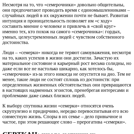
Несмотря на то, что «семерочники» довольно общительны,
они предпочитают проводить время с единомышленниками –
случайных людей в их окружении почти не бывает. Развитая
интуиция и проницательность позволяет им «с ходу»
составить мнение о человеке и привлечь в «свой круг»
именно тех, кто похож на самого «семерочника»: гордых,
умных, целеустремленных людей с чувством собственного
достоинства.
Люди – «семерки» никогда не теряют самоуважения, несмотря
на то, каких успехов в жизни они достигли. Зачастую их
материальное состояние и карьерный рост весьма солидны, но
даже если все не настолько шикарно, как хотелось бы,
«семерочник» из-за этого никогда не опустится на дно. Тем не
менее, такие люди не состоят сплошь из достоинств: при
определенных жизненных обстоятельствах они превращаются
в настоящих надменных эгоистов, пренебрегая интересами и
проблемами даже самых близких людей.
К выбору спутника жизни «семерки» относятся очень
скрупулезно и придирчиво, нередко перевоспитывая его всю
совместную жизнь. Споры в их семье – дело привычное и
частое, при этом решающее слово – прерогатива «семерки».