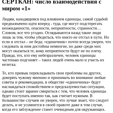
СЕРТКАН: число взаимодействия с
миром «1»
Людям, находящимся под влиянием единицы, самой судьбой
предназначено идти вперед - туда, где могут подстерегать
неожиданности, опасности, неприятности, странности…
Словом, все что угодно. Оглядываются назад такие люди
лишь за тем, чтобы убедиться, что никто не отстал в пути. Но
если и отстал – не беда; «единичник» почти всегда уверен, что
следовать за ним достойны немногие, но даже среди них
могут оказаться те, кому неприятности будут не по плечу.
Правда, тех, кто ему небезразличен, человек единицы
частенько подгоняет – таких людей очень мало и участь их
нелегка.
Те, кто привык перекладывать свои проблемы на других,
доверять чужому мнению и принимать во внимание любые
советы и рекомендации, в обществе «единичника» будут
наслаждаться спокойствием и предсказуемостью ситуации,
однако стоит заранее смириться с тем, что человек единицы
будет поступать именно так, как считает нужным. В
большинстве случаев он уверен, что лучше знает, что следует
делать, и не усомнится в своей правоте даже в том случае,
когда его заблуждение станет очевидным для окружающих.