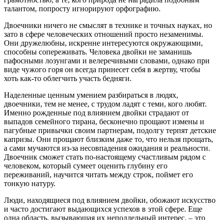
талантом, попросту игнорируют орфографию.
Двоечники ничего не смыслят в технике и точных науках, но
зато в сфере человеческих отношений просто незаменимы.
Они дружелюбны, искренне интересуются окружающими,
способны сопереживать. Человека двойки не заманишь
пафосными лозунгами и велеречивыми словами, однако при
виде чужого горя он всегда принесет себя в жертву, чтобы
хоть как-то облегчить участь бедняги.
Наделенные ценным умением разбираться в людях,
двоечники, тем не менее, с трудом ладят с теми, кого любят.
Именно рожденные под влиянием двойки страдают от
выпадов семейного тирана, бесконечно прощают измены и
пагубные привычки своим партнерам, подолгу терпят детские
капризы. Они прощают близким даже то, что нельзя прощать,
а сами мучаются из-за несовпадения ожидания и реальности.
Двоечник сможет стать по-настоящему счастливым рядом с
человеком, который сумеет оценить глубину его
переживаний, научится читать между строк, поймет его
тонкую натуру.
Люди, находящиеся под влиянием двойки, обожают искусство
и часто достигают выдающихся успехов в этой сфере. Еще
одна область, вызывающая их неподдельный интерес, – это