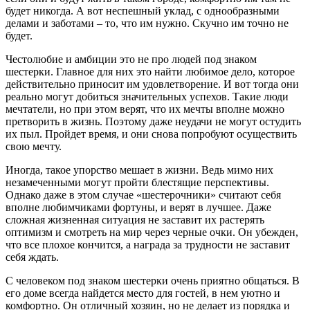
будет никогда. А вот неспешный уклад, с однообразными
делами и заботами – то, что им нужно. Скучно им точно не
будет.
Честолюбие и амбиции это не про людей под знаком
шестерки. Главное для них это найти любимое дело, которое
действительно приносит им удовлетворение. И вот тогда они
реально могут добиться значительных успехов. Такие люди
мечтатели, но при этом верят, что их мечты вполне можно
претворить в жизнь. Поэтому даже неудачи не могут остудить
их пыл. Пройдет время, и они снова попробуют осуществить
свою мечту.
Иногда, такое упорство мешает в жизни. Ведь мимо них
незамеченными могут пройти блестящие перспективы.
Однако даже в этом случае «шестерочники» считают себя
вполне любимчиками фортуны, и верят в лучшее. Даже
сложная жизненная ситуация не заставит их растерять
оптимизм и смотреть на мир через черные очки. Он убежден,
что все плохое кончится, а награда за трудности не заставит
себя ждать.
С человеком под знаком шестерки очень приятно общаться. В
его доме всегда найдется место для гостей, в нем уютно и
комфортно. Он отличный хозяин, но не делает из порядка и