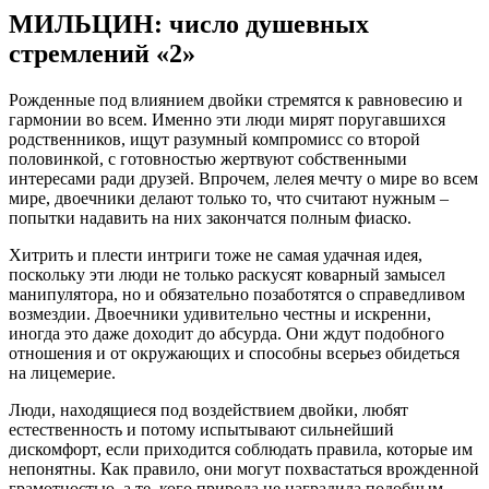
МИЛЬЦИН: число душевных
стремлений «2»
Рожденные под влиянием двойки стремятся к равновесию и
гармонии во всем. Именно эти люди мирят поругавшихся
родственников, ищут разумный компромисс со второй
половинкой, с готовностью жертвуют собственными
интересами ради друзей. Впрочем, лелея мечту о мире во всем
мире, двоечники делают только то, что считают нужным –
попытки надавить на них закончатся полным фиаско.
Хитрить и плести интриги тоже не самая удачная идея,
поскольку эти люди не только раскусят коварный замысел
манипулятора, но и обязательно позаботятся о справедливом
возмездии. Двоечники удивительно честны и искренни,
иногда это даже доходит до абсурда. Они ждут подобного
отношения и от окружающих и способны всерьез обидеться
на лицемерие.
Люди, находящиеся под воздействием двойки, любят
естественность и потому испытывают сильнейший
дискомфорт, если приходится соблюдать правила, которые им
непонятны. Как правило, они могут похвастаться врожденной
грамотностью, а те, кого природа не наградила подобным