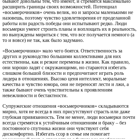
бывают довольны тем, что имеют, и стремятся максимально
расширить границы своих возможностей. Потенциал
«восьмерочников» очень велик, но и запросы маленькими не
назовешь, поэтому чувство удовлетворения от проделанной
работы или радость победы они испытывают редко. Люди
восьмерки умеют строить планы и воплощать их в реальность,
но вынуждены мириться с тем, что все получается немного (а
то и вовсе) не так, как было задумано.
«Восьмерочники» мало чего боятся. Ответственность за
других и руководство большими коллективами для них
естественны, как и резкие перемены в жизни. Как правило,
они хорошо ладят с окружающими, но стараются избегать
слишком большой близости и предпочитают играть роль
лидера в отношениях. Высоко ценя интеллект, моральные
качества и чувство юмора, они не переносят лести и лжи, а
также бывают очень чувствительны к проявлениям
невежливости и бестактности.
Супружеские отношения «восьмерочников» складываются
мирно, хотя не всегда в них присутствуют страсть или даже
глубокая привязанность. Тем не менее, люди восьмерки почти
всегда стремятся к устойчивым отношениям и браку – без
постоянного спутника жизни они чувствуют себя
дискомфортно. Избегать ссор в семье им помогает