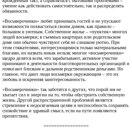
врожденный такт, а справляться с бытовыми проблемами –
умение как действовать самостоятельно, так и распределять
обязанности.
«Восьмерочники» любят принимать гостей и не упускают
возможности похвастаться своим домом, как правило –
большим и уютным. Собственное жилье – «пунктик» многих
людей восьмерки; в съемных квартирах или родительском
доме они обычно чувствуют себя не слишком уютно. При
этом стяжателями, интересующимися только материальными
благами, их назвать никак нельзя; многие «восьмерочники»
щедро делятся всем, что зарабатывают, активное участие
принимают в деятельности благотворительных организаций и
помогают близким и дальним родственникам деньгами. Но
главное, что дают люди восьмерки окружающим – это их
любовь и искренняя заинтересованность.
«Восьмерочники» так заботятся о других, что порой им не
хватает сил и энергии на то, чтобы обустроить собственную
жизнь. Другой распространенной проблемой является
стремление к недосягаемым целям и неспособность сохранять
спокойствие и здравый смысл, если на пути появляются
препятствия.
=================