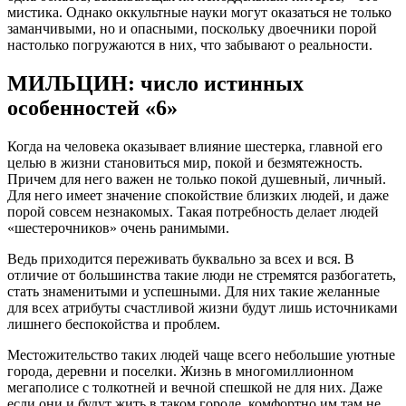
мистика. Однако оккультные науки могут оказаться не только
заманчивыми, но и опасными, поскольку двоечники порой
настолько погружаются в них, что забывают о реальности.
МИЛЬЦИН: число истинных
особенностей «6»
Когда на человека оказывает влияние шестерка, главной его
целью в жизни становиться мир, покой и безмятежность.
Причем для него важен не только покой душевный, личный.
Для него имеет значение спокойствие близких людей, и даже
порой совсем незнакомых. Такая потребность делает людей
«шестерочников» очень ранимыми.
Ведь приходится переживать буквально за всех и вся. В
отличие от большинства такие люди не стремятся разбогатеть,
стать знаменитыми и успешными. Для них такие желанные
для всех атрибуты счастливой жизни будут лишь источниками
лишнего беспокойства и проблем.
Местожительство таких людей чаще всего небольшие уютные
города, деревни и поселки. Жизнь в многомиллионном
мегаполисе с толкотней и вечной спешкой не для них. Даже
если они и будут жить в таком городе, комфортно им там не