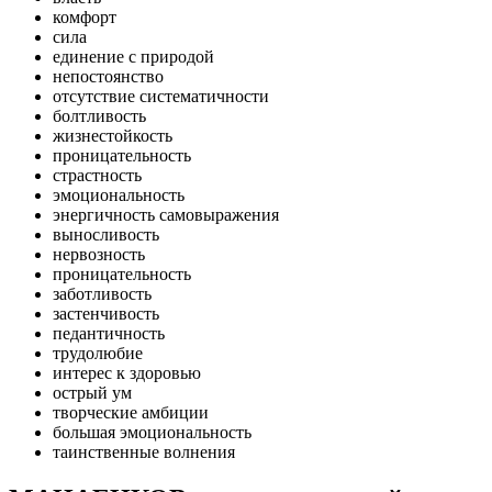
комфорт
сила
единение с природой
непостоянство
отсутствие систематичности
болтливость
жизнестойкость
проницательность
страстность
эмоциональность
энергичность самовыражения
выносливость
нервозность
проницательность
заботливость
застенчивость
педантичность
трудолюбие
интерес к здоровью
острый ум
творческие амбиции
большая эмоциональность
таинственные волнения