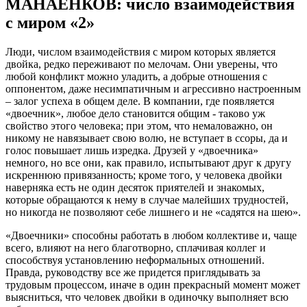
МАНАЕНКОВ: число взаимодействия
с миром «2»
Люди, числом взаимодействия с миром которых является
двойка, редко переживают по мелочам. Они уверены, что
любой конфликт можно уладить, а добрые отношения с
оппонентом, даже несимпатичным и агрессивно настроенным
– залог успеха в общем деле. В компании, где появляется
«двоечник», любое дело становится общим - таково уж
свойство этого человека; при этом, что немаловажно, он
никому не навязывает свою волю, не вступает в ссоры, да и
голос повышает лишь изредка. Друзей у «двоечника»
немного, но все они, как правило, испытывают друг к другу
искреннюю привязанность; кроме того, у человека двойки
наверняка есть не один десяток приятелей и знакомых,
которые обращаются к нему в случае малейших трудностей,
но никогда не позволяют себе лишнего и не «садятся на шею».
«Двоечники» способны работать в любом коллективе и, чаще
всего, влияют на него благотворно, сплачивая коллег и
способствуя установлению неформальных отношений.
Правда, руководству все же придется приглядывать за
трудовым процессом, иначе в один прекрасный момент может
выясниться, что человек двойки в одиночку выполняет всю