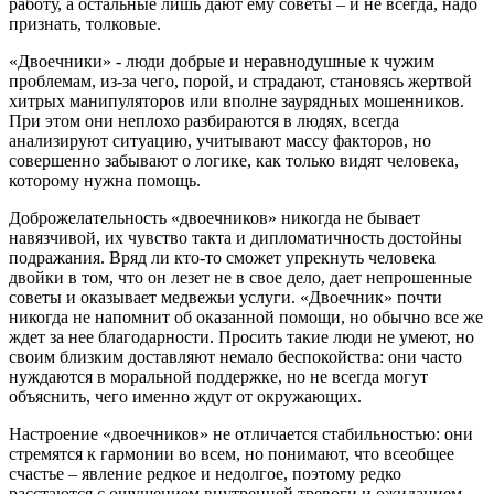
работу, а остальные лишь дают ему советы – и не всегда, надо
признать, толковые.
«Двоечники» - люди добрые и неравнодушные к чужим
проблемам, из-за чего, порой, и страдают, становясь жертвой
хитрых манипуляторов или вполне заурядных мошенников.
При этом они неплохо разбираются в людях, всегда
анализируют ситуацию, учитывают массу факторов, но
совершенно забывают о логике, как только видят человека,
которому нужна помощь.
Доброжелательность «двоечников» никогда не бывает
навязчивой, их чувство такта и дипломатичность достойны
подражания. Вряд ли кто-то сможет упрекнуть человека
двойки в том, что он лезет не в свое дело, дает непрошенные
советы и оказывает медвежьи услуги. «Двоечник» почти
никогда не напомнит об оказанной помощи, но обычно все же
ждет за нее благодарности. Просить такие люди не умеют, но
своим близким доставляют немало беспокойства: они часто
нуждаются в моральной поддержке, но не всегда могут
объяснить, чего именно ждут от окружающих.
Настроение «двоечников» не отличается стабильностью: они
стремятся к гармонии во всем, но понимают, что всеобщее
счастье – явление редкое и недолгое, поэтому редко
расстаются с ощущением внутренней тревоги и ожиданием