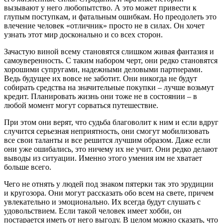
вызывают у него любопытство. А это может привести к
глупым поступкам, и фатальным ошибкам. Но преодолеть это
влечение человек «отличник» просто не в силах. Он хочет
узнать этот мир досконально и со всех сторон.
Зачастую виной всему становятся слишком живая фантазия и
самоуверенность. С таким набором черт, они редко становятся
хорошими супругами, надежными деловыми партнерами.
Ведь будущее их вовсе не заботит. Они никогда не будут
собирать средства на значительные покупки – лучше возьмут
кредит. Планировать жизнь они тоже не в состоянии – в
любой момент могут сорваться путешествие.
При этом они верят, что судьба благоволит к ним и если вдруг
случится серьезная неприятность, они смогут мобилизовать
все свои таланты и все решится лучшим образом. Даже если
они уже ошибались, это ничему их не учит. Они редко делают
выводы из ситуации. Именно этого умения им не хватает
больше всего.
Чего не отнять у людей под знаком пятерки так это эрудиции
и кругозора. Они могут рассказать обо всем на свете, причем
увлекательно и эмоционально. Их всегда будут слушать с
удовольствием. Если такой человек имеет хобби, он
постарается иметь от него выгоду. В целом можно сказать, что