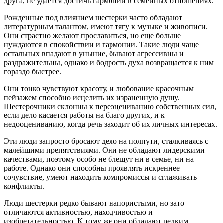
друга, не удается достичь гармонии в семейных отношениях.
Рожденные под влиянием шестерки часто обладают
литературным талантом, имеют тягу к музыке и живописи.
Они страстно желают прославиться, но еще больше
нуждаются в спокойствии и гармонии. Такие люди чаще
остальных впадают в уныние, бывают агрессивны и
раздражительны, однако и бодрость духа возвращается к ним
гораздо быстрее.
Они тонко чувствуют красоту, и любование красочным
пейзажем способно исцелить их израненную душу.
Шестерочники склонны к переоцениванию собственных сил,
если дело касается работы на благо других, и к
недооцениванию, когда речь заходит об их личных интересах.
Эти люди запросто бросают дело на полпути, сталкиваясь с
малейшими препятствиями. Они не обладают лидерскими
качествами, поэтому особо не блещут ни в семье, ни на
работе. Однако они способны проявлять искреннее
сочувствие, умеют находить компромиссы и сглаживать
конфликты.
Люди шестерки редко бывают напористыми, но зато
отличаются активностью, находчивостью и
изобретательностью. К тому же они обладают редким