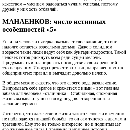
качеством – умением радоваться чужим успехам, поэтому
друзей у них хоть отбавляй.
МАНАЕНКОВ: число истинных
особенностей «5»
Если на человека пятерка оказывает свое влияние, то они
надолго остаются взрослыми детьми. Даже в солидном
возрасте такие люди ведут себя как бунтари-подростки. Такой
человек готов рискнуть всем ради сущей мелочи.
Продумывать и планировать последствия своих решений –
это не для них. Иногда протест таких лиц направлен против
общепринятых правил и выглядит довольно нелепо.
В общем можно сказать, что это своего рода развлечение.
Выдумывать себе врагов и сражаться с ними – вот главная
забава для человека «отличника». Стабильная, спокойная
жизнь вызывают у него тоску, неудовлетворенность и
желание перемен.
Интересно, что даже если в жизни такого человека временно
не наблюдается никакой борьбы, то он сам тянется к драмам и
трагедиям. Ему это не только интересно, но и подпитывает
его жизненные силы. Страдания и мрачные истории