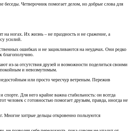
ие беседы. Четверочник помогает делом, но добрые слова для
 на ногах. Их жизнь – не праздность и не сражение, а
су усилий.
ственных ошибках и не зацикливаются на неудачах. Они редко
 к благополучию.
ют из-за отсутствия друзей и возможности поделиться своими
т спокойным и невозмутимым.
я недостойным или просто чересчур ветреным. Пережив
 спорте. Для него крайне важна стабильность: он всегда
тот человек с готовностью помогает друзьям, правда, иногда не
иг. Многие хитрые дельцы откровенно пользуются
и, не позволяя себе передохнуть, пока совсем не упадут от