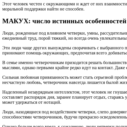
Этот человек честен с окружающими и ждет от них взаимности.
моральной поддержки найти не способен.
МАКУХ: число истинных особенностей
Люди, рожденные под влиянием четверки, умны, рассудительны,
ежедневный труд, порой тяжкий, но всегда очень увлекательн
Эти люди чаще других вынуждены сворачивать с выбранного пу
принимают помощь окружающих, предпочитая всего добиваться 
В семье именно четверочникам приходится решать большинство
мыслями, однако первыми крайне редко идут на контакт. Даже
Сильная любовная привязанность может стать серьезной пробл
несчастную любовь, четверочник навсегда лишается былой жиз
Наделенный незаурядным интеллектом, этот человек не гнушаетс
составляет распорядок дня, заранее планирует отдых, стараясь
может удержаться от нотаций.
Люди, находящиеся под воздействием четверки, слепо доверяю
способностями четверочников, будучи прекрасно осведомленн
Однако больше всего вреда, к сожалению, люди четверки получа