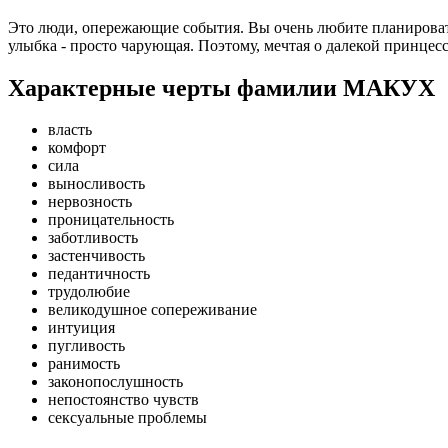
Это люди, опережающие события. Вы очень любите планировать
улыбка - просто чарующая. Поэтому, мечтая о далекой принцесс
Характерные черты фамилии МАКУХ
власть
комфорт
сила
выносливость
нервозность
проницательность
заботливость
застенчивость
педантичность
трудолюбие
великодушное сопереживание
интуиция
пугливость
ранимость
законопослушность
непостоянство чувств
сексуальные проблемы