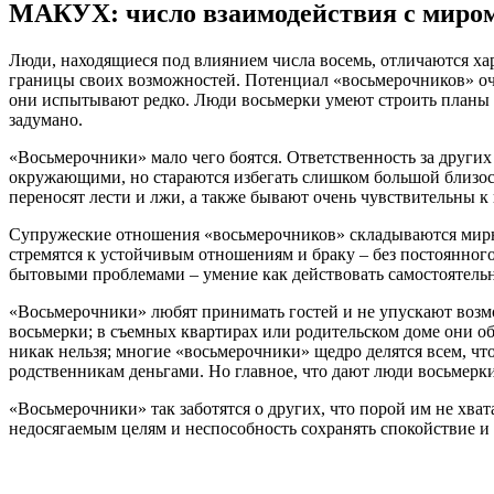
МАКУХ: число взаимодействия с миром
Люди, находящиеся под влиянием числа восемь, отличаются ха
границы своих возможностей. Потенциал «восьмерочников» оче
они испытывают редко. Люди восьмерки умеют строить планы и в
задумано.
«Восьмерочники» мало чего боятся. Ответственность за других
окружающими, но стараются избегать слишком большой близост
переносят лести и лжи, а также бывают очень чувствительны к
Супружеские отношения «восьмерочников» складываются мирно, 
стремятся к устойчивым отношениям и браку – без постоянного
бытовыми проблемами – умение как действовать самостоятельно
«Восьмерочники» любят принимать гостей и не упускают возм
восьмерки; в съемных квартирах или родительском доме они о
никак нельзя; многие «восьмерочники» щедро делятся всем, ч
родственникам деньгами. Но главное, что дают люди восьмерк
«Восьмерочники» так заботятся о других, что порой им не хва
недосягаемым целям и неспособность сохранять спокойствие и 