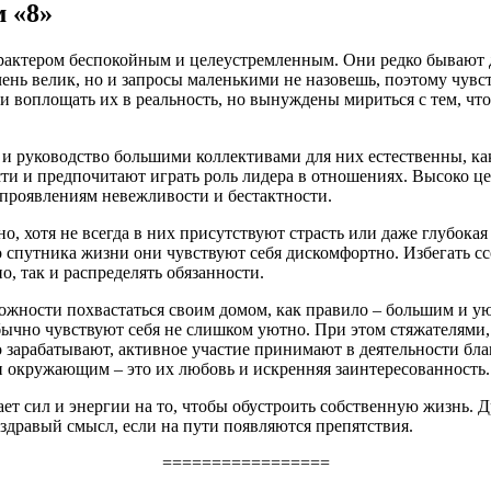
 «8»
рактером беспокойным и целеустремленным. Они редко бывают д
нь велик, но и запросы маленькими не назовешь, поэтому чувс
оплощать их в реальность, но вынуждены мириться с тем, что вс
 и руководство большими коллективами для них естественны, как
и и предпочитают играть роль лидера в отношениях. Высоко цен
 проявлениям невежливости и бестактности.
хотя не всегда в них присутствуют страсть или даже глубокая 
 спутника жизни они чувствуют себя дискомфортно. Избегать ссо
, так и распределять обязанности.
ожности похвастаться своим домом, как правило – большим и у
бычно чувствуют себя не слишком уютно. При этом стяжателями
то зарабатывают, активное участие принимают в деятельности б
и окружающим – это их любовь и искренняя заинтересованность.
тает сил и энергии на то, чтобы обустроить собственную жизнь.
здравый смысл, если на пути появляются препятствия.
=================