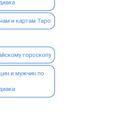
диака
нам и картам Таро
айскому гороскопу
ин и мужчин по
диака