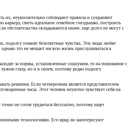
ть их, неукоснительно соблюдают правила и сохраняют
 карьеру, свить идеальное семейное гнездышко, построить
ли обстоятельства складываются иначе, еще долго не могут с
ми, подолгу помнят безответные чувства. Эти люди любят
 однако это не мешает им всю жизнь прислушиваться к
выходят за нормы, установленные социумом, то на понимание с
чужом глазу, но и в своем, поэтому редко подолгу
ывать решения. Если четверочник является представителем
оговоренные часы. Этот человек неуютно чувствует себя на
н точно не готов трудиться бесплатно, поэтому ищет
ационными технологиями. Его вряд ли заинтересуют