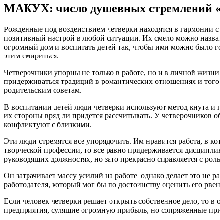
МАКУХ: число душевных стремлений 
Рожденные под воздействием четверки находятся в гармонии с
позитивный настрой в любой ситуации. Их смело можно назват
огромный дом и воспитать детей так, чтобы ими можно было го
этим смириться.
Четверочники упорны не только в работе, но и в личной жизн
придерживаться традиций в романтических отношениях и того 
родительским советам.
В воспитании детей люди четверки используют метод кнута и п
их стороны вряд ли придется рассчитывать. У четверочников об
конфликтуют с близкими.
Эти люди стремятся все упорядочить. Им нравится работа, в к
творческой профессии, то все равно придерживается дисциплин
руководящих должностях, но зато прекрасно справляется с рол
Он затрачивает массу усилий на работе, однако делает это не р
работодателя, который мог бы по достоинству оценить его рвен
Если человек четверки решает открыть собственное дело, то 
предприятия, сулящие огромную прибыль, но сопряженные пр