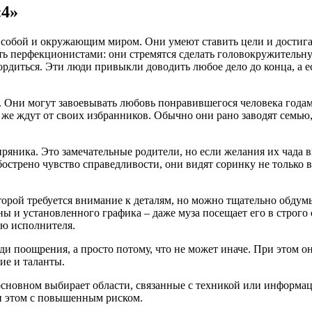
«4»
 собой и окружающим миром. Они умеют ставить цели и достига
ь перфекционистами: они стремятся сделать головокружительную
рдиться. Эти люди привыкли доводить любое дело до конца, а ес
и. Они могут завоевывать любовь понравившегося человека года
же ждут от своих избранников. Обычно они рано заводят семью,
ряника. Это замечательные родители, но если желания их чада 
острено чувство справедливости, они видят соринку не только в 
оторой требуется внимание к деталям, но можно тщательно обдум
ы и установленного графика – даже муза посещает его в строго 
ью исполнителя.
ади поощрения, а просто потому, что не может иначе. При этом о
ие и таланты.
в основном выбирает области, связанные с техникой или информ
и этом с повышенным риском.