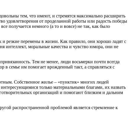
овольны тем, что имеют, и стремятся максимально расширить
тво удовлетворения от проделанной работы или радость победы
е получается немного (а то и вовсе) не так, как было
 и резкие перемены в жизни. Как правило, они хорошо ладят с
я интеллект, моральные качества и чувство юмора, они не
привязанность. Тем не менее, люди восьмерки почти всегда
р в семье им помогает врожденный такт, а справляться с
ютным. Собственное жилье – «пунктик» многих людей
, интересующимися только материальными благами, их назвать
лаготворительных организаций и помогают близким и дальним
 Другой распространенной проблемой является стремление к