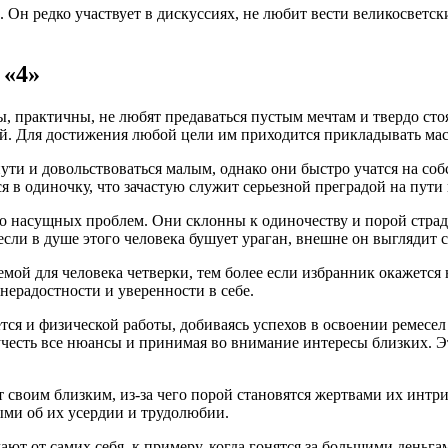
 Он редко участвует в дискуссиях, не любит вести великосветск
 «4»
 практичны, не любят предаваться пустым мечтам и твердо стоят
ый. Для достижения любой цели им приходится прикладывать мас
ти и довольствоваться малым, однако они быстро учатся на соб
в одиночку, что зачастую служит серьезной преградой на пути
 насущных проблем. Они склонны к одиночеству и порой страда
 если в душе этого человека бушует ураган, внешне он выгляди
емой для человека четверки, тем более если избранник окажетс
нерадостности и уверенности в себе.
я и физической работы, добиваясь успехов в освоении ремесел и
 учесть все нюансы и принимая во внимание интересы близких. Э
т своим близким, из-за чего порой становятся жертвами их интр
ыми об их усердии и трудолюбии.
ют от самих себя, к примеру, когда гонятся за большими деньгам