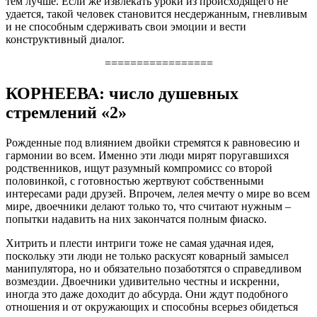
тем лучше. Если же извлекать уроки из происходящего не
удается, такой человек становится несдержанным, гневливым
и не способным сдерживать свои эмоции и вести
конструктивный диалог.
=================
КОРНЕЕВА: число душевных
стремлений «2»
Рожденные под влиянием двойки стремятся к равновесию и
гармонии во всем. Именно эти люди мирят поругавшихся
родственников, ищут разумный компромисс со второй
половинкой, с готовностью жертвуют собственными
интересами ради друзей. Впрочем, лелея мечту о мире во всем
мире, двоечники делают только то, что считают нужным –
попытки надавить на них закончатся полным фиаско.
Хитрить и плести интриги тоже не самая удачная идея,
поскольку эти люди не только раскусят коварный замысел
манипулятора, но и обязательно позаботятся о справедливом
возмездии. Двоечники удивительно честны и искренни,
иногда это даже доходит до абсурда. Они ждут подобного
отношения и от окружающих и способны всерьез обидеться