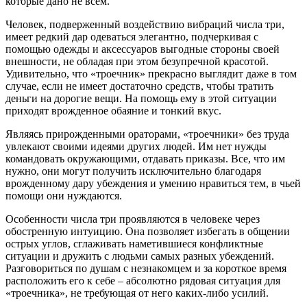
которые дано не всем.
Человек, подверженный воздействию вибраций числа три,
имеет редкий дар одеваться элегантно, подчеркивая с
помощью одежды и аксессуаров выгодные стороны своей
внешности, не обладая при этом безупречной красотой.
Удивительно, что «троечник» прекрасно выглядит даже в том
случае, если не имеет достаточно средств, чтобы тратить
деньги на дорогие вещи. На помощь ему в этой ситуации
приходят врожденное обаяние и тонкий вкус.
Являясь прирожденными ораторами, «троечники» без труда
увлекают своими идеями других людей. Им нет нужды
командовать окружающими, отдавать приказы. Все, что им
нужно, они могут получить исключительно благодаря
врожденному дару убеждения и умению нравиться тем, в чьей
помощи они нуждаются.
Особенности числа три проявляются в человеке через
обостренную интуицию. Она позволяет избегать в общении
острых углов, сглаживать наметившиеся конфликтные
ситуации и дружить с людьми самых разных убеждений.
Разговориться по душам с незнакомцем и за короткое время
расположить его к себе – абсолютно рядовая ситуация для
«троечника», не требующая от него каких-либо усилий.