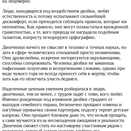
на лицемерие.
Люди, находящиеся под воздействием двойки, любят
естественность и потому испытывают сильнейший
дискомфорт, если приходится соблюдать правила, которые им
непонятны. Как правило, они могут похвастаться врожденной
грамотностью, а те, кого природа не наградила подобным
талантом, попросту игнорируют орфографию.
Двоечники ничего не смыслят в технике и точных науках, но
зато в сфере человеческих отношений просто незаменимы.
Они дружелюбны, искренне интересуются окружающими,
способны сопереживать. Человека двойки не заманишь
пафосными лозунгами и велеречивыми словами, однако при
виде чужого горя он всегда принесет себя в жертву, чтобы
хоть как-то облегчить участь бедняги.
Наделенные ценным умением разбираться в людях,
двоечники, тем не менее, с трудом ладят с теми, кого любят.
Именно рожденные под влиянием двойки страдают от
выпадов семейного тирана, бесконечно прощают измены и
пагубные привычки своим партнерам, подолгу терпят детские
капризы. Они прощают близким даже то, что нельзя прощать,
а сами мучаются из-за несовпадения ожидания и реальности.
Двоечник сможет стать по-настоящему счастливым рядом с
человеком, который сумеет оценить глубину его