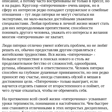
описание, а потому часто востребованы не только в прессе, но
и на радио. Кругозор «пятерочников» очень широк, но в
сферу их интересов редко попадают супружеские и семейные
отношения – тут люди пятерки не могут считаться ни
экспертами, ни мало-мальски достойными уважения
специалистами. Любая проблема в личной жизни может стать
для них непреодолимым препятствием; способности
понимать другого человека, уважать его интересы и желания
многим «пятерочникам» не хватает.
Люди пятерки отлично умеют избегать проблем, но не любят
решать их, обычно предоставляя другим справляться с
житейскими трудностями. Вся жизнь «пятерочника» -
большое путешествие в поисках нового и столь же
продолжительное бегство от сложностей, однообразия,
рутины, обязанностей и ответственности. Человек пятерки
способен на глубокие душевные привязанности, но они редко
приносят ему счастье, иногда становясь обузой и мешая в
достижении цели. «Пятерочник» только выиграет, если
научится отделять главное от второстепенного и поймет, от
чего лучше отказаться, чтобы не обременять себя.
На протяжении всей своей жизни «пятерочники» усваивают
уроки терпимости, понимания и настойчивости. Чем быстрее
они становятся отличниками в этих непростых дисциплинах,