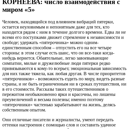
КОРНЕЕВА: число взаимодействия с
миром «5»
Человек, находящийся под влиянием вибраций пятерки,
остается неуловимым и непонятным даже для тех, кто
находится рядом с ним в течение долгого времени. Едва ли не
всеми его поступками движет стремление к независимости и
свободе; удержать «пятерочника» можно одним-
единственным способом – отпустить его на все четыре
стороны: в этом случае есть шанс, что он все-таки когда-
нибудь вернется. Обаятельные, легко завоевывающие
симпатии, милые и дружелюбные люди пятерки редко
привязываются к кому-то всерьез; эмоциональная зависимость
для них также тяжела, как любая другая. В числе приоритетов
«пятерочников» - возможность ездить по миру, видеть разные
страны, и не быть ограниченным ни в сроках путешествия, ни
в его стоимости. Рассказы таких путешественников о
пережитом необыкновенно ярки и красочны, но лишены
преувеличений и весьма полезны; именно поэтому
«пятерочники» частенько зарабатывают на жизнь, делясь
собственным опытом.
Они отличные писатели и журналисты, умеют передать
оттенки настроения с помощью слов и составить удачное