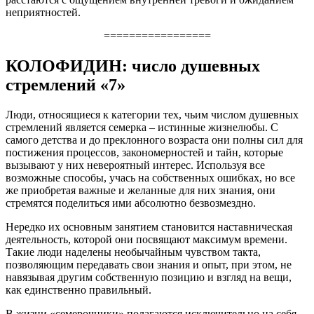
неприятностей.
=================
КОЛОФИДИН: число душевных
стремлений «7»
Люди, относящиеся к категории тех, чьим числом душевных
стремлений является семерка – истинные жизнелюбы. С
самого детства и до преклонного возраста они полны сил для
постижения процессов, закономерностей и тайн, которые
вызывают у них невероятный интерес. Используя все
возможные способы, учась на собственных ошибках, но все
же приобретая важные и желанные для них знания, они
стремятся поделиться ими абсолютно безвозмездно.
Нередко их основным занятием становится наставническая
деятельность, которой они посвящают максимум времени.
Такие люди наделены необычайным чувством такта,
позволяющим передавать свои знания и опыт, при этом, не
навязывая другим собственную позицию и взгляд на вещи,
как единственно правильный.
В жизни «семерочники» полагаются исключительно на себя,