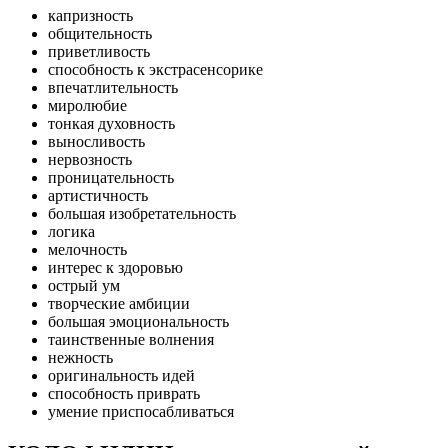
капризность
общительность
приветливость
способность к экстрасенсорике
впечатлительность
миролюбие
тонкая духовность
выносливость
нервозность
проницательность
артистичность
большая изобретательность
логика
мелочность
интерес к здоровью
острый ум
творческие амбиции
большая эмоциональность
таинственные волнения
нежность
оригинальность идей
способность приврать
умение приспосабливаться