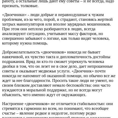
работу, а остальные лишь дают ему советы – и не всегда, надо
признать, толковые.
«Двоечники» - люди добрые и неравнодушные к чужим
проблемам, из-за чего, порой, и страдают, становясь жертвой
хитрых манипуляторов или вполне заурядных мошенников.
При этом они неплохо разбираются в людях, всегда
анализируют ситуацию, учитывают массу факторов, но
совершенно забывают о логике, как только видят человека,
которому нужна помощь.
Доброжелательность «двоечников» никогда не бывает
навязчивой, их чувство такта и дипломатичность достойны
подражания. Вряд ли кто-то сможет упрекнуть человека
двойки в том, что он лезет не в свое дело, дает непрошенные
советы и оказывает медвежьи услуги. «Двоечник» почти
никогда не напомнит об оказанной помощи, но обычно все же
ждет за нее благодарности. Просить такие люди не умеют, но
своим близким доставляют немало беспокойства: они часто
нуждаются в моральной поддержке, но не всегда могут
объяснить, чего именно ждут от окружающих.
Настроение «двоечников» не отличается стабильностью: они
стремятся к гармонии во всем, но понимают, что всеобщее
счастье – явление редкое и недолгое, поэтому редко
расстаются с ощущением внутренней тревоги и ожиданием