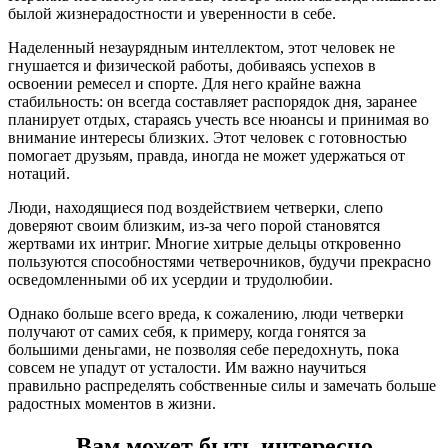
былой жизнерадостности и уверенности в себе.
Наделенный незаурядным интеллектом, этот человек не
гнушается и физической работы, добиваясь успехов в
освоении ремесел и спорте. Для него крайне важна
стабильность: он всегда составляет распорядок дня, заранее
планирует отдых, стараясь учесть все нюансы и принимая во
внимание интересы близких. Этот человек с готовностью
помогает друзьям, правда, иногда не может удержаться от
нотаций.
Люди, находящиеся под воздействием четверки, слепо
доверяют своим близким, из-за чего порой становятся
жертвами их интриг. Многие хитрые дельцы откровенно
пользуются способностями четверочников, будучи прекрасно
осведомленными об их усердии и трудолюбии.
Однако больше всего вреда, к сожалению, люди четверки
получают от самих себя, к примеру, когда гонятся за
большими деньгами, не позволяя себе передохнуть, пока
совсем не упадут от усталости. Им важно научиться
правильно распределять собственные силы и замечать больше
радостных моментов в жизни.
Вам может быть интересно