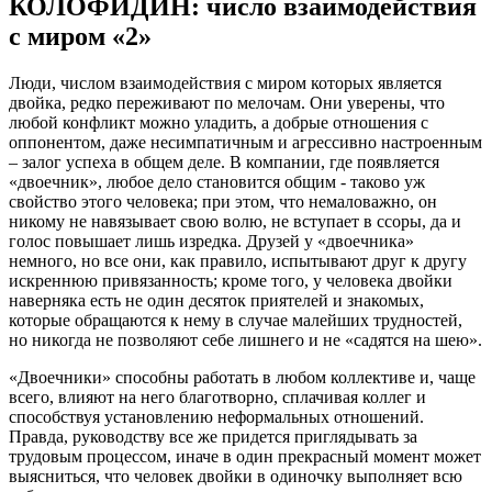
КОЛОФИДИН: число взаимодействия
с миром «2»
Люди, числом взаимодействия с миром которых является
двойка, редко переживают по мелочам. Они уверены, что
любой конфликт можно уладить, а добрые отношения с
оппонентом, даже несимпатичным и агрессивно настроенным
– залог успеха в общем деле. В компании, где появляется
«двоечник», любое дело становится общим - таково уж
свойство этого человека; при этом, что немаловажно, он
никому не навязывает свою волю, не вступает в ссоры, да и
голос повышает лишь изредка. Друзей у «двоечника»
немного, но все они, как правило, испытывают друг к другу
искреннюю привязанность; кроме того, у человека двойки
наверняка есть не один десяток приятелей и знакомых,
которые обращаются к нему в случае малейших трудностей,
но никогда не позволяют себе лишнего и не «садятся на шею».
«Двоечники» способны работать в любом коллективе и, чаще
всего, влияют на него благотворно, сплачивая коллег и
способствуя установлению неформальных отношений.
Правда, руководству все же придется приглядывать за
трудовым процессом, иначе в один прекрасный момент может
выясниться, что человек двойки в одиночку выполняет всю