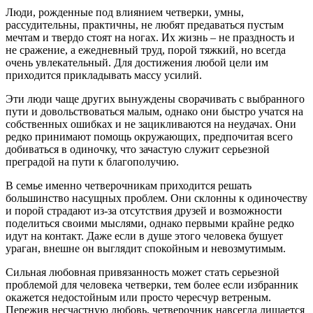
Люди, рожденные под влиянием четверки, умны,
рассудительны, практичны, не любят предаваться пустым
мечтам и твердо стоят на ногах. Их жизнь – не праздность и
не сражение, а ежедневный труд, порой тяжкий, но всегда
очень увлекательный. Для достижения любой цели им
приходится прикладывать массу усилий.
Эти люди чаще других вынуждены сворачивать с выбранного
пути и довольствоваться малым, однако они быстро учатся на
собственных ошибках и не зацикливаются на неудачах. Они
редко принимают помощь окружающих, предпочитая всего
добиваться в одиночку, что зачастую служит серьезной
преградой на пути к благополучию.
В семье именно четверочникам приходится решать
большинство насущных проблем. Они склонны к одиночеству
и порой страдают из-за отсутствия друзей и возможности
поделиться своими мыслями, однако первыми крайне редко
идут на контакт. Даже если в душе этого человека бушует
ураган, внешне он выглядит спокойным и невозмутимым.
Сильная любовная привязанность может стать серьезной
проблемой для человека четверки, тем более если избранник
окажется недостойным или просто чересчур ветреным.
Пережив несчастную любовь, четверочник навсегда лишается