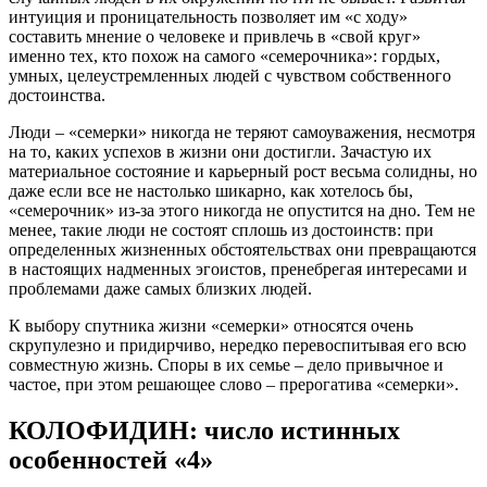
интуиция и проницательность позволяет им «с ходу»
составить мнение о человеке и привлечь в «свой круг»
именно тех, кто похож на самого «семерочника»: гордых,
умных, целеустремленных людей с чувством собственного
достоинства.
Люди – «семерки» никогда не теряют самоуважения, несмотря
на то, каких успехов в жизни они достигли. Зачастую их
материальное состояние и карьерный рост весьма солидны, но
даже если все не настолько шикарно, как хотелось бы,
«семерочник» из-за этого никогда не опустится на дно. Тем не
менее, такие люди не состоят сплошь из достоинств: при
определенных жизненных обстоятельствах они превращаются
в настоящих надменных эгоистов, пренебрегая интересами и
проблемами даже самых близких людей.
К выбору спутника жизни «семерки» относятся очень
скрупулезно и придирчиво, нередко перевоспитывая его всю
совместную жизнь. Споры в их семье – дело привычное и
частое, при этом решающее слово – прерогатива «семерки».
КОЛОФИДИН: число истинных
особенностей «4»