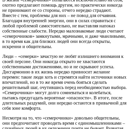
охотно предлагают помощь другим, но практически никогда
не принимают ее со стороны, отчего нередко страдают.
Вместе с тем, проблемы для них – не повод для отчаяния.
Благодаря внутренней энергии, они в силах справиться с
любой проблемой самостоятельно, не выставляя напоказ
собственные слабости. Нередко малознакомые люди считают
«семерочников» замкнутыми, мрачными, и даже чванливыми,
в то время как для близких людей они всегда открыты,
искренни и общительны.
Люди – «семерки» зачастую не любят излишнего внимания к
своей персоне. Они никогда открыто не хвастаются
собственными достижениями, но и не скрывают успеха.
Дисгармонию в их жизнь нередко привносит желание
перемен: такие люди хоть и стремятся найти источники новых
впечатлений, но в то же время очень бояться сделать
решительный шаг, очутившись перед необходимостью выбора.
«Семерочники» могут долго сомневаться и колебаться,
пытаясь предугадать вероятные «опасности». В итоге, после
длительных раздумий, они нередко остаются в привычной для
себя зоне комфорта.
Несмотря на то, что «семерочники» довольно общительны,
они предпочитают проводить время с единомышленниками –
случайных людей в их окружении почти не бывает. Развитая