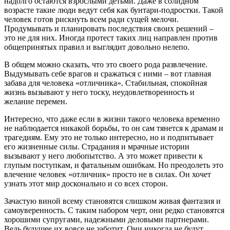
надолго остаются взрослыми детьми. Даже в солидном
возрасте такие люди ведут себя как бунтари-подростки. Такой
человек готов рискнуть всем ради сущей мелочи.
Продумывать и планировать последствия своих решений –
это не для них. Иногда протест таких лиц направлен против
общепринятых правил и выглядит довольно нелепо.
В общем можно сказать, что это своего рода развлечение.
Выдумывать себе врагов и сражаться с ними – вот главная
забава для человека «отличника». Стабильная, спокойная
жизнь вызывают у него тоску, неудовлетворенность и
желание перемен.
Интересно, что даже если в жизни такого человека временно
не наблюдается никакой борьбы, то он сам тянется к драмам и
трагедиям. Ему это не только интересно, но и подпитывает
его жизненные силы. Страдания и мрачные истории
вызывают у него любопытство. А это может привести к
глупым поступкам, и фатальным ошибкам. Но преодолеть это
влечение человек «отличник» просто не в силах. Он хочет
узнать этот мир досконально и со всех сторон.
Зачастую виной всему становятся слишком живая фантазия и
самоуверенность. С таким набором черт, они редко становятся
хорошими супругами, надежными деловыми партнерами.
Ведь будущее их вовсе не заботит. Они никогда не будут