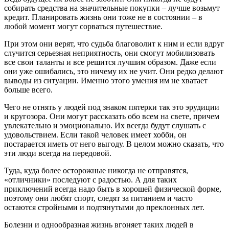
собирать средства на значительные покупки – лучше возьмут
кредит. Планировать жизнь они тоже не в состоянии – в
любой момент могут сорваться путешествие.
При этом они верят, что судьба благоволит к ним и если вдруг
случится серьезная неприятность, они смогут мобилизовать
все свои таланты и все решится лучшим образом. Даже если
они уже ошибались, это ничему их не учит. Они редко делают
выводы из ситуации. Именно этого умения им не хватает
больше всего.
Чего не отнять у людей под знаком пятерки так это эрудиции
и кругозора. Они могут рассказать обо всем на свете, причем
увлекательно и эмоционально. Их всегда будут слушать с
удовольствием. Если такой человек имеет хобби, он
постарается иметь от него выгоду. В целом можно сказать, что
эти люди всегда на передовой.
Туда, куда более осторожные никогда не отправятся,
«отличники» последуют с радостью. А для таких
приключений всегда надо быть в хорошей физической форме,
поэтому они любят спорт, следят за питанием и часто
остаются стройными и подтянутыми до преклонных лет.
Болезни и однообразная жизнь вгоняет таких людей в