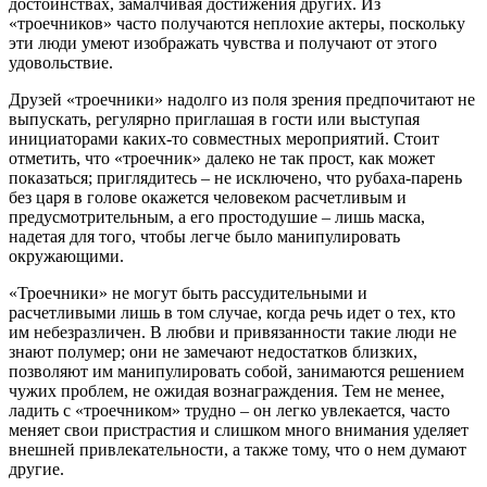
достоинствах, замалчивая достижения других. Из
«троечников» часто получаются неплохие актеры, поскольку
эти люди умеют изображать чувства и получают от этого
удовольствие.
Друзей «троечники» надолго из поля зрения предпочитают не
выпускать, регулярно приглашая в гости или выступая
инициаторами каких-то совместных мероприятий. Стоит
отметить, что «троечник» далеко не так прост, как может
показаться; приглядитесь – не исключено, что рубаха-парень
без царя в голове окажется человеком расчетливым и
предусмотрительным, а его простодушие – лишь маска,
надетая для того, чтобы легче было манипулировать
окружающими.
«Троечники» не могут быть рассудительными и
расчетливыми лишь в том случае, когда речь идет о тех, кто
им небезразличен. В любви и привязанности такие люди не
знают полумер; они не замечают недостатков близких,
позволяют им манипулировать собой, занимаются решением
чужих проблем, не ожидая вознаграждения. Тем не менее,
ладить с «троечником» трудно – он легко увлекается, часто
меняет свои пристрастия и слишком много внимания уделяет
внешней привлекательности, а также тому, что о нем думают
другие.