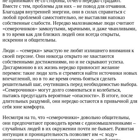
не принимают ее со стороны, отчего нередко страдают.
Вместе с тем, проблемы для них – не повод для отчаяния.
Благодаря внутренней энергии, они в силах справиться с
любой проблемой самостоятельно, не выставляя напоказ
собственные слабости. Нередко малознакомые люди считают
«семерочников» замкнутыми, мрачными, и даже чванливыми,
в то время как для близких людей они всегда открыты,
искренни и общительны.
Люди – «семерки» зачастую не любят излишнего внимания к
своей персоне. Они никогда открыто не хвастаются
собственными достижениями, но и не скрывают успеха.
Дисгармонию в их жизнь нередко привносит желание
перемен: такие люди хоть и стремятся найти источники новых
впечатлений, но в то же время очень бояться сделать
решительный шаг, очутившись перед необходимостью выбора.
«Семерочники» могут долго сомневаться и колебаться,
пытаясь предугадать вероятные «опасности». В итоге, после
длительных раздумий, они нередко остаются в привычной для
себя зоне комфорта.
Несмотря на то, что «семерочники» довольно общительны,
они предпочитают проводить время с единомышленниками –
случайных людей в их окружении почти не бывает. Развитая
интуиция и проницательность позволяет им «с ходу»
составить мнение о человеке и привлечь в «свой круг»