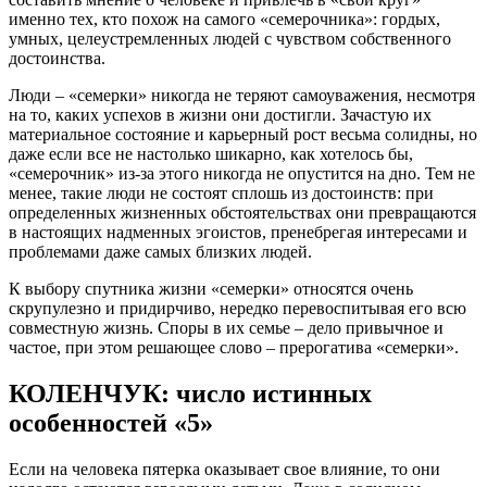
именно тех, кто похож на самого «семерочника»: гордых,
умных, целеустремленных людей с чувством собственного
достоинства.
Люди – «семерки» никогда не теряют самоуважения, несмотря
на то, каких успехов в жизни они достигли. Зачастую их
материальное состояние и карьерный рост весьма солидны, но
даже если все не настолько шикарно, как хотелось бы,
«семерочник» из-за этого никогда не опустится на дно. Тем не
менее, такие люди не состоят сплошь из достоинств: при
определенных жизненных обстоятельствах они превращаются
в настоящих надменных эгоистов, пренебрегая интересами и
проблемами даже самых близких людей.
К выбору спутника жизни «семерки» относятся очень
скрупулезно и придирчиво, нередко перевоспитывая его всю
совместную жизнь. Споры в их семье – дело привычное и
частое, при этом решающее слово – прерогатива «семерки».
КОЛЕНЧУК: число истинных
особенностей «5»
Если на человека пятерка оказывает свое влияние, то они