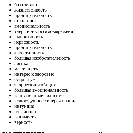
болтливость
жизнестойкость
проницательность
страстность
эмоциональность
энергичность самовыражения
выносливость
нервозность
проницательность
артистичность
большая изобретательность
логика
мелочность
интерес к здоровью
острый ум
творческие амбиции
большая эмоциональность
таинственные волнения
великодушное сопереживание
интуиция
пугливость
ранимость
верность