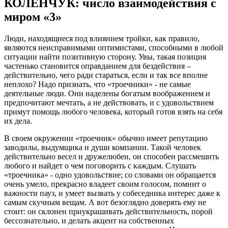
КОЛЕНЧУК: число взаимодействия с
миром «3»
Люди, находящиеся под влиянием тройки, как правило,
являются неисправимыми оптимистами, способными в любой
ситуации найти позитивную сторону. Увы, такая позиция
частенько становится оправданием для бездействия –
действительно, чего ради стараться, если и так все вполне
неплохо? Надо признать, что «троечники» - не самые
деятельные люди. Они наделены богатым воображением и
предпочитают мечтать, а не действовать, и с удовольствием
примут помощь любого человека, который готов взять на себя
их дела.
В своем окружении «троечник» обычно имеет репутацию
заводилы, выдумщика и души компании. Такой человек
действительно весел и дружелюбен, он способен рассмешить
любого и найдет о чем поговорить с каждым. Слушать
«троечника» - одно удовольствие; со словами он обращается
очень умело, прекрасно владеет своим голосом, помнит о
важности пауз, и умеет вызвать у собеседника интерес даже к
самым скучным вещам. А вот безоглядно доверять ему не
стоит: он склонен приукрашивать действительность, порой
бессознательно, и делать акцент на собственных