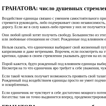
ГРАНАТОВА: число душевных стремле
Воздействие единицы связано с умением самостоятельного прин
стремится руководить, либо подчеркивает свою независимость
дорогу. Если же в силу каких-либо причин у них не получается
Они любой ценой хотят получить свободу. Большинство из эти
или любовные отношения не стоит. Рожденные под влиянием е
Нельзя сказать, что единичники выбирают свой жизненный путь 
капризными и даже ветреными. Впрочем, если посмотреть на э
критики, однако в своем стремлении указывать другим на их о
Порой кажется, будто рожденный под влиянием единицы выбирае
Несмотря на то что единичник яро требует к себе уважения, чу
Если такой человек получает возможность проявить свой тала
Рожденный под воздействием единицы просто не умеет подчинят
и оскорбленных.
Если единичник не чувствует в себе достаточно мощного поте
богатства: там он точно выдвинется вперед, продемонстрирова