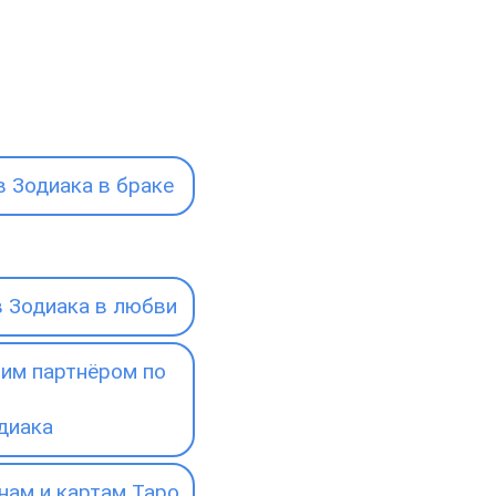
 Зодиака в браке
 Зодиака в любви
им партнёром по
диака
нам и картам Таро