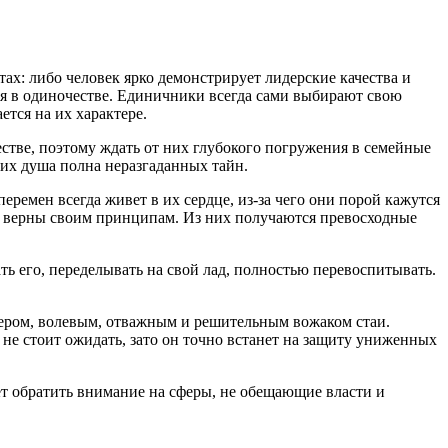
тах: либо человек ярко демонстрирует лидерские качества и
ся в одиночестве. Единичники всегда сами выбирают свою
ется на их характере.
стве, поэтому ждать от них глубокого погружения в семейные
их душа полна неразгаданных тайн.
еремен всегда живет в их сердце, из-за чего они порой кажутся
ся верны своим принципам. Из них получаются превосходные
ь его, переделывать на свой лад, полностью перевоспитывать.
идером, волевым, отважным и решительным вожаком стаи.
 не стоит ожидать, зато он точно встанет на защиту униженных
т обратить внимание на сферы, не обещающие власти и