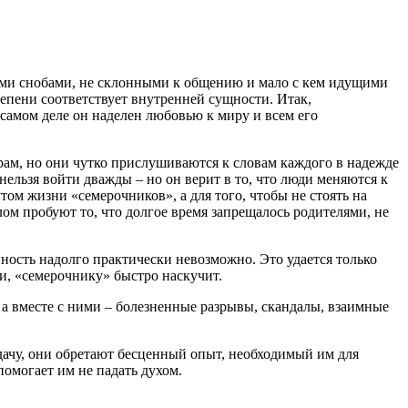
ми снобами, не склонными к общению и мало с кем идущими
степени соответствует внутренней сущности. Итак,
 самом деле он наделен любовью к миру и всем его
ам, но они чутко прислушиваются к словам каждого в надежде
нельзя войти дважды – но он верит в то, что люди меняются к
том жизни «семерочников», а для того, чтобы не стоять на
лом пробуют то, что долгое время запрещалось родителями, не
ность надолго практически невозможно. Это удается только
дки, «семерочнику» быстро наскучит.
 а вместе с ними – болезненные разрывы, скандалы, взаимные
удачу, они обретают бесценный опыт, необходимый им для
омогает им не падать духом.