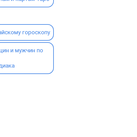
айскому гороскопу
ин и мужчин по
диака