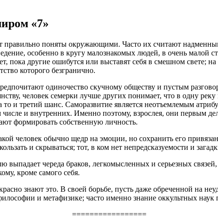
иром «7»
ют правильно поняты окружающими. Часто их считают надменны
поведение, особенно в кругу малознакомых людей, в очень малой 
ет, пока другие ошибутся или выставят себя в смешном свете; на
тство которого безгранично.
редпочитают одиночество скучному обществу и пустым разговор
ству, человек семерки лучше других понимает, что в одну реку 
а то и третий шанс. Саморазвитие является неотъемлемым атрибу
м числе и внутренних. Именно поэтому, взрослея, они первым де
инают формировать собственную личность.
акой человек обычно щедр на эмоции, но сохранить его привязан
скользать и скрываться; тот, в ком нет непредсказуемости и зага
ю выпадает череда браков, легкомысленных и серьезных связей,
ому, кроме самого себя.
расно знают это. В своей борьбе, пусть даже обреченной на не
илософии и метафизике; часто именно знание оккультных наук п
=================