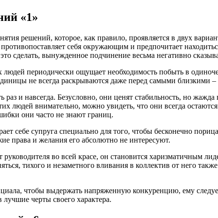
ний «1»
ятия решений, которое, как правило, проявляется в двух вариан
, противопоставляет себя окружающим и предпочитает находить
 это сделать, вынужденное подчинение весьма негативно сказыва
х людей периодически ощущает необходимость побыть в одиноче
диницы не всегда раскрываются даже перед самыми близкими – 
раз и навсегда. Безусловно, они ценят стабильность, но жажда п
тих людей внимательно, можно увидеть, что они всегда остают
шибки они часто не знают границ.
т себе супруга специально для того, чтобы бесконечно порицат
жие права и желания его абсолютно не интересуют.
нт руководителя во всей красе, он становится харизматичным л
ься, тихого и незаметного вливания в коллектив от него также
нциала, чтобы выдержать напряженную конкуренцию, ему следуе
в лучшие черты своего характера.