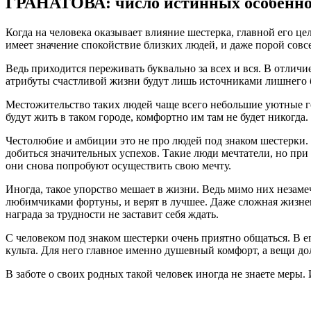
ГРАНАТОВА: число истинных особенно
Когда на человека оказывает влияние шестерка, главной его ц
имеет значение спокойствие близких людей, и даже порой сов
Ведь приходится переживать буквально за всех и вся. В отлич
атрибуты счастливой жизни будут лишь источниками лишнего 
Местожительство таких людей чаще всего небольшие уютные го
будут жить в таком городе, комфортно им там не будет никогда
Честолюбие и амбиции это не про людей под знаком шестерки. 
добиться значительных успехов. Такие люди мечтатели, но при 
они снова попробуют осуществить свою мечту.
Иногда, такое упорство мешает в жизни. Ведь мимо них незам
любимчиками фортуны, и верят в лучшее. Даже сложная жизненн
награда за трудности не заставит себя ждать.
С человеком под знаком шестерки очень приятно общаться. В ег
культа. Для него главное именно душевный комфорт, а вещи д
В заботе о своих родных такой человек иногда не знаете меры. 