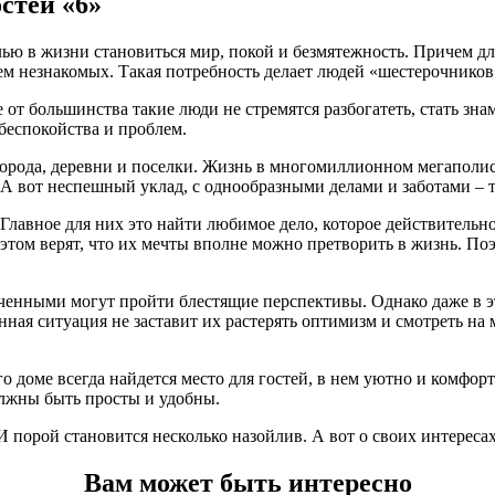
стей «6»
елью в жизни становиться мир, покой и безмятежность. Причем д
сем незнакомых. Такая потребность делает людей «шестерочнико
ие от большинства такие люди не стремятся разбогатеть, стать 
беспокойства и проблем.
рода, деревни и поселки. Жизнь в многомиллионном мегаполисе
. А вот неспешный уклад, с однообразными делами и заботами – т
Главное для них это найти любимое дело, которое действительно
этом верят, что их мечты вполне можно претворить в жизнь. Поэ
еченными могут пройти блестящие перспективы. Однако даже в 
ая ситуация не заставит их растерять оптимизм и смотреть на м
о доме всегда найдется место для гостей, в нем уютно и комфор
олжны быть просты и удобны.
И порой становится несколько назойлив. А вот о своих интересах
Вам может быть интересно