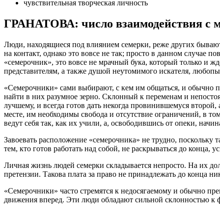
чувствительная творческая личность
ГРАНАТОВА: число взаимодействия с м
Люди, находящиеся под влиянием семерки, реже других быва
на контакт, однако это вовсе не так; просто в данном случае 
«семерочник», это вовсе не мрачный бука, который только и жд
представителям, а также душой неутомимого искателя, любопы
«Семерочники» сами выбирают, с кем им общаться, и обычно п
найти в них разумное зерно. Склонный к переменам и непостоян
лучшему, и всегда готов дать некогда провинившемуся второй, 
месте, им необходимы свобода и отсутствие ограничений, в то
ведут себя так, как их учили, а, освободившись от опеки, нач
Завоевать расположение «семерочника» не трудно, поскольку т
тем, кто готов работать над собой, не раскрываться до конца, у
Личная жизнь людей семерки складывается непросто. На их дол
претензии. Такова плата за право не принадлежать до конца ник
«Семерочники» часто стремятся к недосягаемому и обычно прек
движения вперед. Эти люди обладают сильной склонностью к ф