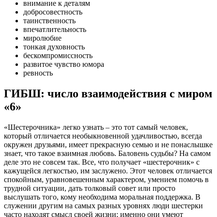
внимание к деталям
добросовестность
таинственность
впечатлительность
миролюбие
тонкая духовность
бескомпромиссность
развитое чувство юмора
ревность
ГИБШ: число взаимодействия с миром
«6»
«Шестерочника» легко узнать – это тот самый человек,
который отличается необыкновенной удачливостью, всегда
окружен друзьями, имеет прекрасную семью и не понаслышке
знает, что такое взаимная любовь. Баловень судьбы? На самом
деле это не совсем так. Все, что получает «шестерочник» с
кажущейся легкостью, им заслужено. Этот человек отличается
спокойным, уравновешенным характером, умением помочь в
трудной ситуации, дать толковый совет или просто
выслушать того, кому необходима моральная поддержка. В
служении другим на самых разных уровнях люди шестерки
часто находят смысл своей жизни; именно они умеют