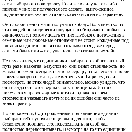
сами выбирают свою дорогу. Если же в силу каких-либо
причин у них не получается это сделать, вынужденное
подчинение весьма негативно сказывается на их характере.
Они любой ценой хотят получить свободу. Большинство из
этих людей периодически ощущает необходимость побыть в
одиночестве, поэтому ждать от них глубокого погружения в
семейные или любовные отношения не стоит. Рожденные под
влиянием единицы не всегда раскрываются даже перед
самыми близкими – их душа полна неразгаданных тайн.
Нельзя сказать, что единичники выбирают свой жизненный
путь раз и навсегда. Безусловно, они ценят стабильность, но
жажда перемен всегда живет в их сердце, из-за чего они порой
кажутся капризными и даже ветреными. Впрочем, если
посмотреть на этих людей внимательно, можно увидеть, что
они всегда остаются верны своим принципам. Из них
получаются превосходные критики, однако в своем
стремлении указывать другим на их ошибки они часто не
знают границ.
Порой кажется, будто рожденный под влиянием единицы
выбирает себе супруга специально для того, чтобы
бесконечно порицать его, переделывать на свой лад,
полностью перевоспитывать. Несмотря на то что единичник