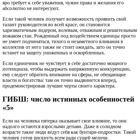
яро требует к себе уважения, чужие права и желания его
абсолютно не интересуют.
Если такой человек получает возможность проявить свой
талант руководителя во всей красе, он становится
харизматичным лидером, волевым, отважным и решительным
вожаком стаи. Рожденный под воздействием единицы просто
не умеет подчиняться, тихого и незаметного вливания в
коллектив от него также не стоит ожидать, зато он точно
встанет на защиту униженных и оскорбленных.
Если единичник не чувствует в себе достаточно мощного
потенциала, чтобы выдержать напряженную конкуренцию,
ему следует обратить внимание на сферы, не обещающие
власти и богатства: там он точно выдвинется вперед,
продемонстрировав лучшие черты своего характера.
ГИБШ: число истинных особенностей
«5»
Если на человека пятерка оказывает свое влияние, то они
надолго остаются взрослыми детьми. Даже в солидном
возрасте такие люди ведут себя как бунтари-подростки. Такой
человек готов рискнуть всем ради сущей мелочи.