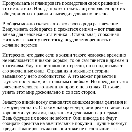
Продумывать и планировать последствия своих решений –
это не для них. Иногда протест таких лиц направлен против
общепринятых правил и выглядит довольно нелепо.
В общем можно сказать, что это своего рода развлечение.
Выдумывать себе врагов и сражаться с ними – вот главная
забава для человека «отличника». Стабильная, спокойная
жизнь вызывают у него тоску, неудовлетворенность и
желание перемен.
Интересно, что даже если в жизни такого человека временно
не наблюдается никакой борьбы, то он сам тянется к драмам и
трагедиям. Ему это не только интересно, но и подпитывает
его жизненные силы. Страдания и мрачные истории
вызывают у него любопытство. А это может привести к
глупым поступкам, и фатальным ошибкам. Но преодолеть это
влечение человек «отличник» просто не в силах. Он хочет
узнать этот мир досконально и со всех сторон.
Зачастую виной всему становятся слишком живая фантазия и
самоуверенность. С таким набором черт, они редко становятся
хорошими супругами, надежными деловыми партнерами.
Ведь будущее их вовсе не заботит. Они никогда не будут
собирать средства на значительные покупки – лучше возьмут
кредит. Планировать жизнь они тоже не в состоянии – в