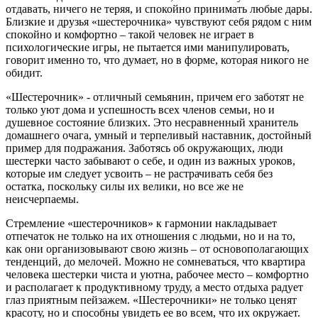
отдавать, ничего не теряя, и спокойно принимать любые дары.
Близкие и друзья «шестерочника» чувствуют себя рядом с ним
спокойно и комфортно – такой человек не играет в
психологические игры, не пытается ими манипулировать,
говорит именно то, что думает, но в форме, которая никого не
обидит.
«Шестерочник» - отличный семьянин, причем его заботят не
только уют дома и успешность всех членов семьи, но и
душевное состояние близких. Это несравненный хранитель
домашнего очага, умный и терпеливый наставник, достойный
пример для подражания. Заботясь об окружающих, люди
шестерки часто забывают о себе, и один из важных уроков,
которые им следует усвоить – не растрачивать себя без
остатка, поскольку силы их велики, но все же не
неисчерпаемы.
Стремление «шестерочников» к гармонии накладывает
отпечаток не только на их отношения с людьми, но и на то,
как они организовывают свою жизнь – от основополагающих
тенденций, до мелочей. Можно не сомневаться, что квартира
человека шестерки чиста и уютна, рабочее место – комфортно
и располагает к продуктивному труду, а место отдыха радует
глаз приятным пейзажем. «Шестерочники» не только ценят
красоту, но и способны увидеть ее во всем, что их окружает.