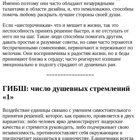
Именно поэтому они часто обладают незаурядными
талантами в области дизайна, и, что немаловажно, способны
помочь любому раскрыть лучшие стороны своей души.
Если «шестерочникам» что и мешает в жизни, так это
неспособность принять решение быстро, и не отступать от
него ни на шаг. Такие люди способны помогать другим,
давать простые и разумные советы, но сами часто терзаются
беспричинными сомнениями, нервничают и переживают по
мелочам. Они восприимчивы к радостям жизни, но и беды
принимают близко к сердцу; часто реагируют излишне
эмоционально и подолгу страдают от душевных ран.
=================
ГИБШ: число душевных стремлений
«1»
Воздействие единицы связано с умением самостоятельного
принятия решений, которое, как правило, проявляется в двух
вариантах: либо человек ярко демонстрирует лидерские
качества и стремится руководить, либо подчеркивает свою
независимость, противопоставляет себя окружающим и
предпочитает находиться в одиночестве. Единичники всегда