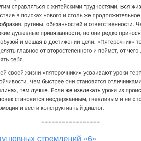
гим справляться с житейскими трудностями. Вся жи
ствие в поисках нового и столь же продолжительное 
образия, рутины, обязанностей и ответственности. Ч
окие душевные привязанности, но они редко приносят
 обузой и мешая в достижении цели. «Пятерочник» то
елять главное от второстепенного и поймет, от чего
ять себя.
ей своей жизни «пятерочники» усваивают уроки тер
ойчивости. Чем быстрее они становятся отличниками
линах, тем лучше. Если же извлекать уроки из прои
еловек становится несдержанным, гневливым и не с
эмоции и вести конструктивный диалог.
=================
душевных стремлений «6»