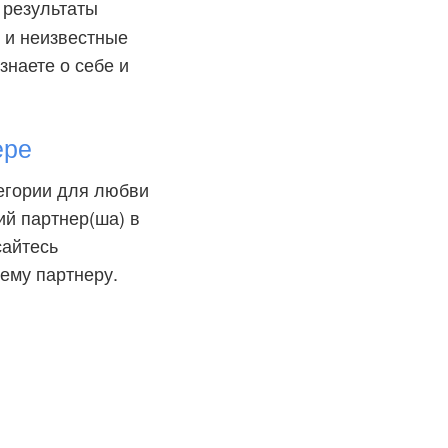
а результаты
 и неизвестные
знаете о себе и
ере
тегории для любви
й партнер(ша) в
сайтесь
ему партнеру.