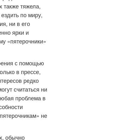
х также тяжела,
 ездить по миру,
я, ни в его
нно ярки и
му «пятерочники»
роения с помощью
олько в прессе,
нтересов редко
огут считаться ни
Любая проблема в
собности
«пятерочникам» не
х, обычно