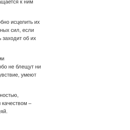
ащается к ним
бно исцелить их
ных сил, если
ь заходит об их
ми
обо не блещут ни
увствие, умеют
ностью,
 качеством –
яй.