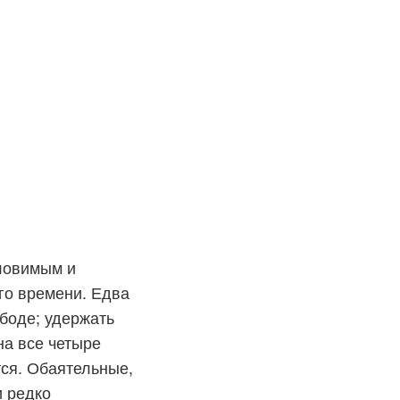
уловимым и
го времени. Едва
ободе; удержать
на все четыре
тся. Обаятельные,
 редко