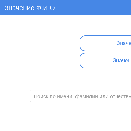
Значение Ф.И.О.
Знач
Значен