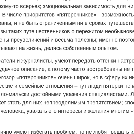
кому-то всерьез; эмоциональная зависимость для ни
. В числе приоритетов «пятерочников» - возможность
раны, и не быть ограниченным ни в сроках путешестви
азы таких путешественников о пережитом необыкнове
ены преувеличений и весьма полезны; именно поэто
тывают на жизнь, делясь собственным опытом.
атели и журналисты, умеют передать оттенки наст
 удачное описание, а потому часто востребованы не т
ругозор «пятерочников» очень широк, но в сферу их и
ские и семейные отношения – тут люди пятерки не м
ало-мальски достойными уважения специалистами. 
ет стать для них непреодолимым препятствием; спо
 человека, уважать его интересы и желания многим 
ично умеют избегать проблем, но не любят решать и