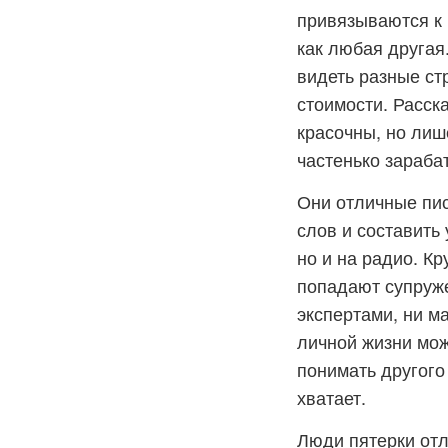
привязываются к 
как любая другая
видеть разные ст
стоимости. Расск
красочны, но лиш
частенько зараба
Они отличные пис
слов и составить
но и на радио. К
попадают супруже
экспертами, ни м
личной жизни мож
понимать другого
хватает.
Люди пятерки отл