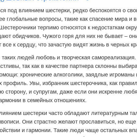
я под влиянием шестерки, редко беспокоятся о сво
ее глобальные вопросы, такие как спасение мира и 
Шестерочники терпимо относятся к недостаткам окр
ают обидчиков. Чужого горя для них не бывает – он
все к сердцу, что зачастую видят жизнь в черных кр
 таких людей любовь и творческая самореализация.
стливы, так как в качестве партнера склонны выбир
омощи: хронические алкоголики, заядлые игроманы
их профиль. Увы, избранник шестерочника, как правил
ю сторону, и супругам, даже если они искренне любят
гармонии в семейных отношениях.
лиянием шестерки часто обладают литературным та
живописи. Они страстно желают прославиться, но ещ
ойствии и гармонии. Такие люди чаще остальных вп