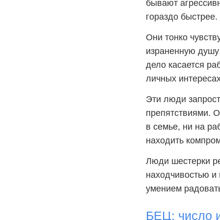
бывают агрессивн
гораздо быстрее.
Они тонко чувств
израненную душу.
дело касается раб
личных интересах
Эти люди запрост
препятствиями. О
в семье, ни на р
находить компром
Люди шестерки ре
находчивостью и 
умением радовать
БЕЦ: число 