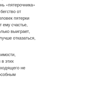
знь «пятерочника»
бегство от
еловек пятерки
 ему счастье,
лько выиграет,
 лучше отказаться,
пимости,
 в этих
сходящего не
пособным