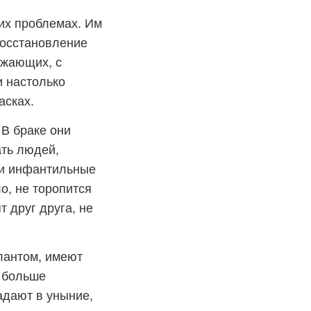
их проблемах. Им
восстановление
ужающих, с
и настолько
асках.
 В браке они
ать людей,
 и инфантильные
о, не торопится
 друг друга, не
лантом, имеют
е больше
адают в уныние,