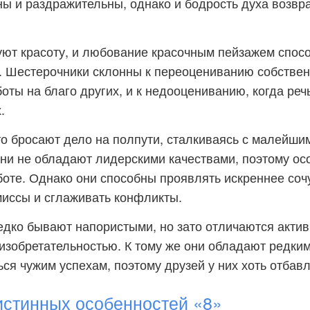
ы и раздражительны, однако и бодрость духа возвр
уют красоту, и любование красочным пейзажем спосо
 Шестерочники склонны к переоцениванию собствен
оты на благо других, и к недооцениванию, когда реч
.
о бросают дело на полпути, сталкиваясь с малейши
ни не обладают лидерскими качествами, поэтому ос
аботе. Однако они способны проявлять искреннее соч
иссы и сглаживать конфликты.
дко бывают напористыми, но зато отличаются актив
изобретательностью. К тому же они обладают редким
ся чужим успехам, поэтому друзей у них хоть отбавл
истинных особенностей «8»