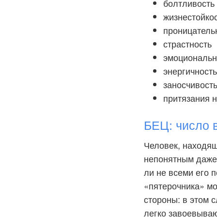
болтливость
жизнестойко
проницатель
страстность
эмоциональн
энергичност
заносчивост
притязания 
БЕЦ: число 
Человек, находящ
непонятным даже 
ли не всеми его 
«пятерочника» мо
стороны: в этом с
легко завоевыва