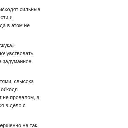
 исходят сильные
сти и
да в этом не
скука»
почувствовать.
е задуманное.
тями, свысока
 обходя
т не провалом, а
я в дело с
ершенно не так.