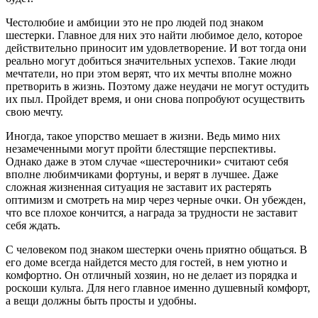
Честолюбие и амбиции это не про людей под знаком
шестерки. Главное для них это найти любимое дело, которое
действительно приносит им удовлетворение. И вот тогда они
реально могут добиться значительных успехов. Такие люди
мечтатели, но при этом верят, что их мечты вполне можно
претворить в жизнь. Поэтому даже неудачи не могут остудить
их пыл. Пройдет время, и они снова попробуют осуществить
свою мечту.
Иногда, такое упорство мешает в жизни. Ведь мимо них
незамеченными могут пройти блестящие перспективы.
Однако даже в этом случае «шестерочники» считают себя
вполне любимчиками фортуны, и верят в лучшее. Даже
сложная жизненная ситуация не заставит их растерять
оптимизм и смотреть на мир через черные очки. Он убежден,
что все плохое кончится, а награда за трудности не заставит
себя ждать.
С человеком под знаком шестерки очень приятно общаться. В
его доме всегда найдется место для гостей, в нем уютно и
комфортно. Он отличный хозяин, но не делает из порядка и
роскоши культа. Для него главное именно душевный комфорт,
а вещи должны быть просты и удобны.