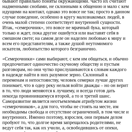
бывают правильно поняты окружающими. Часто их считают
надменными снобами, не склонными к общению и мало с кем
идущими на контакт, однако это вовсе не так; просто в данном
случае поведение, особенно в кругу малознакомых людей, в
очень малой степени соответствует внутренней сущности.
Итак, «семерочник», это вовсе не мрачный бука, который
только и ждет, пока другие ошибутся или выставят себя в
смешном свете; на самом деле он наделен любовью к миру и
всем его представителям, а также душой неутомимого
искателя, любопытство которого безгранично.
«Семерочники» сами выбирают, с кем им общаться, и обычно
предпочитают одиночество скучному обществу и пустым
разговорам, но они чутко прислушиваются к словам каждого
в надежде найти в них разумное зерно. Склонный к
переменам и непостоянству, человек семерки лучше других
понимает, что в одну реку нельзя войти дважды – но он верит
в то, что люди меняются к лучшему, и всегда готов дать
некогда провинившемуся второй, а то и третий шанс.
Саморазвитие является неотъемлемым атрибутом жизни
«семерочников», а для того, чтобы не стоять на месте, им
необходимы свобода и отсутствие ограничений, в том числе и
внутренних. Именно поэтому, взрослея, они первым делом
пробуют то, что долгое время запрещалось родителями, не
ведут себя так, как их учили, а, освободившись от опеки,