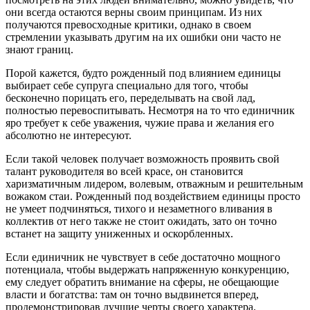
они всегда остаются верны своим принципам. Из них
получаются превосходные критики, однако в своем
стремлении указывать другим на их ошибки они часто не
знают границ.
Порой кажется, будто рожденный под влиянием единицы
выбирает себе супруга специально для того, чтобы
бесконечно порицать его, переделывать на свой лад,
полностью перевоспитывать. Несмотря на то что единичник
яро требует к себе уважения, чужие права и желания его
абсолютно не интересуют.
Если такой человек получает возможность проявить свой
талант руководителя во всей красе, он становится
харизматичным лидером, волевым, отважным и решительным
вожаком стаи. Рожденный под воздействием единицы просто
не умеет подчиняться, тихого и незаметного вливания в
коллектив от него также не стоит ожидать, зато он точно
встанет на защиту униженных и оскорбленных.
Если единичник не чувствует в себе достаточно мощного
потенциала, чтобы выдержать напряженную конкуренцию,
ему следует обратить внимание на сферы, не обещающие
власти и богатства: там он точно выдвинется вперед,
продемонстрировав лучшие черты своего характера.