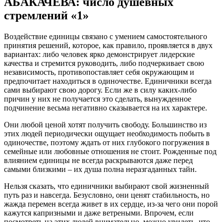
АБАКАЧЕВА: число душевных
стремлений «1»
Воздействие единицы связано с умением самостоятельного
принятия решений, которое, как правило, проявляется в двух
вариантах: либо человек ярко демонстрирует лидерские
качества и стремится руководить, либо подчеркивает свою
независимость, противопоставляет себя окружающим и
предпочитает находиться в одиночестве. Единичники всегда
сами выбирают свою дорогу. Если же в силу каких-либо
причин у них не получается это сделать, вынужденное
подчинение весьма негативно сказывается на их характере.
Они любой ценой хотят получить свободу. Большинство из
этих людей периодически ощущает необходимость побыть в
одиночестве, поэтому ждать от них глубокого погружения в
семейные или любовные отношения не стоит. Рожденные под
влиянием единицы не всегда раскрываются даже перед
самыми близкими – их душа полна неразгаданных тайн.
Нельзя сказать, что единичники выбирают свой жизненный
путь раз и навсегда. Безусловно, они ценят стабильность, но
жажда перемен всегда живет в их сердце, из-за чего они порой
кажутся капризными и даже ветреными. Впрочем, если
посмотреть на этих людей внимательно, можно увидеть, что