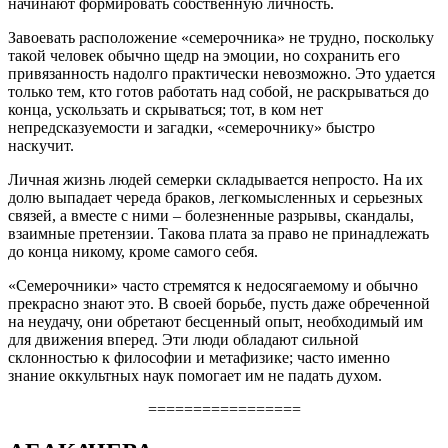
начинают формировать собственную личность.
Завоевать расположение «семерочника» не трудно, поскольку
такой человек обычно щедр на эмоции, но сохранить его
привязанность надолго практически невозможно. Это удается
только тем, кто готов работать над собой, не раскрываться до
конца, ускользать и скрываться; тот, в ком нет
непредсказуемости и загадки, «семерочнику» быстро
наскучит.
Личная жизнь людей семерки складывается непросто. На их
долю выпадает череда браков, легкомысленных и серьезных
связей, а вместе с ними – болезненные разрывы, скандалы,
взаимные претензии. Такова плата за право не принадлежать
до конца никому, кроме самого себя.
«Семерочники» часто стремятся к недосягаемому и обычно
прекрасно знают это. В своей борьбе, пусть даже обреченной
на неудачу, они обретают бесценный опыт, необходимый им
для движения вперед. Эти люди обладают сильной
склонностью к философии и метафизике; часто именно
знание оккультных наук помогает им не падать духом.
=================