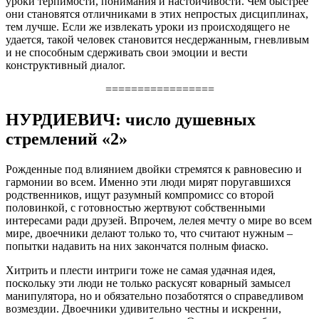
уроки терпимости, понимания и настойчивости. Чем быстрее
они становятся отличниками в этих непростых дисциплинах,
тем лучше. Если же извлекать уроки из происходящего не
удается, такой человек становится несдержанным, гневливым
и не способным сдерживать свои эмоции и вести
конструктивный диалог.
=================
НУРДИЕВИЧ: число душевных
стремлений «2»
Рожденные под влиянием двойки стремятся к равновесию и
гармонии во всем. Именно эти люди мирят поругавшихся
родственников, ищут разумный компромисс со второй
половинкой, с готовностью жертвуют собственными
интересами ради друзей. Впрочем, лелея мечту о мире во всем
мире, двоечники делают только то, что считают нужным –
попытки надавить на них закончатся полным фиаско.
Хитрить и плести интриги тоже не самая удачная идея,
поскольку эти люди не только раскусят коварный замысел
манипулятора, но и обязательно позаботятся о справедливом
возмездии. Двоечники удивительно честны и искренни,