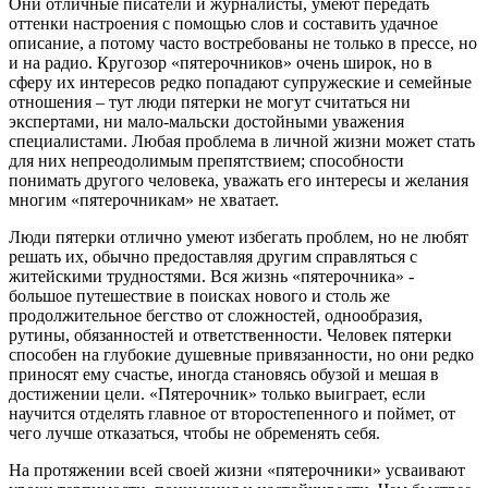
Они отличные писатели и журналисты, умеют передать
оттенки настроения с помощью слов и составить удачное
описание, а потому часто востребованы не только в прессе, но
и на радио. Кругозор «пятерочников» очень широк, но в
сферу их интересов редко попадают супружеские и семейные
отношения – тут люди пятерки не могут считаться ни
экспертами, ни мало-мальски достойными уважения
специалистами. Любая проблема в личной жизни может стать
для них непреодолимым препятствием; способности
понимать другого человека, уважать его интересы и желания
многим «пятерочникам» не хватает.
Люди пятерки отлично умеют избегать проблем, но не любят
решать их, обычно предоставляя другим справляться с
житейскими трудностями. Вся жизнь «пятерочника» -
большое путешествие в поисках нового и столь же
продолжительное бегство от сложностей, однообразия,
рутины, обязанностей и ответственности. Человек пятерки
способен на глубокие душевные привязанности, но они редко
приносят ему счастье, иногда становясь обузой и мешая в
достижении цели. «Пятерочник» только выиграет, если
научится отделять главное от второстепенного и поймет, от
чего лучше отказаться, чтобы не обременять себя.
На протяжении всей своей жизни «пятерочники» усваивают