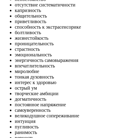
отсутствие систематичности
капризность
общительность
приветливость
способность к экстрасенсорике
болтливость
жизнестойкость
проницательность
страстность
эмоциональность
энергичность самовыражения
впечатлительность
миролюбие
тонкая духовность
интерес к здоровью
острый ум
творческие амбиции
догматичность
постоянное напряжение
самоуверенность
великодушное сопереживание
интуиция
пугливость
ранимость
верность