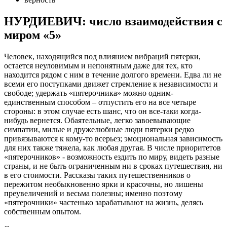
НУРДИЕВИЧ: число взаимодействия с
миром «5»
Человек, находящийся под влиянием вибраций пятерки,
остается неуловимым и непонятным даже для тех, кто
находится рядом с ним в течение долгого времени. Едва ли не
всеми его поступками движет стремление к независимости и
свободе; удержать «пятерочника» можно одним-
единственным способом – отпустить его на все четыре
стороны: в этом случае есть шанс, что он все-таки когда-
нибудь вернется. Обаятельные, легко завоевывающие
симпатии, милые и дружелюбные люди пятерки редко
привязываются к кому-то всерьез; эмоциональная зависимость
для них также тяжела, как любая другая. В числе приоритетов
«пятерочников» - возможность ездить по миру, видеть разные
страны, и не быть ограниченным ни в сроках путешествия, ни
в его стоимости. Рассказы таких путешественников о
пережитом необыкновенно ярки и красочны, но лишены
преувеличений и весьма полезны; именно поэтому
«пятерочники» частенько зарабатывают на жизнь, делясь
собственным опытом.