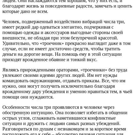
людей. Они наслаждаются тем хорошим, что у них есть, и
благодарят жизнь за повседневные радости, замечать и ценить
которые дано не всем.
Человек, подверженный воздействию вибраций числа три,
имеет редкий дар одеваться элегантно, подчеркивая с
помощью одежды и аксессуаров выгодные стороны своей
внешности, не обладая при этом безупречной красотой.
Удивительно, что «троечник» прекрасно выглядит даже в том
случае, если не имеет достаточно средств, чтобы тратить
деньги на дорогие вещи. На помощь ему в этой ситуации
приходят врожденное обаяние и тонкий вкус.
Являясь прирожденными ораторами, «троечники» без труда
увлекают своими идеями других людей. Им нет нужды
командовать окружающими, отдавать приказы. Все, что им
нужно, они могут получить исключительно благодаря
врожденному дару убеждения и умению нравиться тем, в чьей
помощи они нуждаются.
Особенности числа три проявляются в человеке через
обостренную интуицию. Она позволяет избегать в общении
острых углов, сглаживать наметившиеся конфликтные
ситуации и дружить с людьми самых разных убеждений.
Разговориться по душам с незнакомцем и за короткое время
расположить его к себе – абсолютно рядовая ситуация для