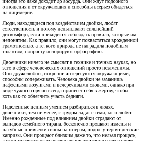
иногда это даже доходит до абсурда. Они ждут подобного
отношения и от окружающих и способны всерьез обидеться
на лицемерие.
Люди, находящиеся под воздействием двойки, любят
естественность и потому испытывают сильнейший
дискомфорт, если приходится соблюдать правила, которые им
непонятны. Как правило, они могут похвастаться врожденной
грамотностью, а те, кого природа не наградила подобным
талантом, попросту игнорируют орфографию.
Двоечники ничего не смыслят в технике и точных науках, но
зато в сфере человеческих отношений просто незаменимы.
Они дружелюбны, искренне интересуются окружающими,
способны сопереживать. Человека двойки не заманишь
пафосными лозунгами и велеречивыми словами, однако при
виде чужого горя он всегда принесет себя в жертву, чтобы
хоть как-то облегчить участь бедняги.
Наделенные ценным умением разбираться в людях,
двоечники, тем не менее, с трудом ладят с теми, кого любят.
Именно рожденные под влиянием двойки страдают от
выпадов семейного тирана, бесконечно прощают измены и
пагубные привычки своим партнерам, подолгу терпят детские
капризы. Они прощают близким даже то, что нельзя прощать,
а сами мучаются из-за несовпадения ожидания и реальности.