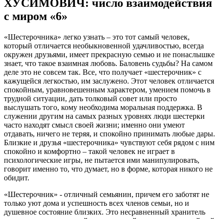
ХУСИМОВИЧ: число взаимодействия
с миром «6»
«Шестерочника» легко узнать – это тот самый человек,
который отличается необыкновенной удачливостью, всегда
окружен друзьями, имеет прекрасную семью и не понаслышке
знает, что такое взаимная любовь. Баловень судьбы? На самом
деле это не совсем так. Все, что получает «шестерочник» с
кажущейся легкостью, им заслужено. Этот человек отличается
спокойным, уравновешенным характером, умением помочь в
трудной ситуации, дать толковый совет или просто
выслушать того, кому необходима моральная поддержка. В
служении другим на самых разных уровнях люди шестерки
часто находят смысл своей жизни; именно они умеют
отдавать, ничего не теряя, и спокойно принимать любые дары.
Близкие и друзья «шестерочника» чувствуют себя рядом с ним
спокойно и комфортно – такой человек не играет в
психологические игры, не пытается ими манипулировать,
говорит именно то, что думает, но в форме, которая никого не
обидит.
«Шестерочник» - отличный семьянин, причем его заботят не
только уют дома и успешность всех членов семьи, но и
душевное состояние близких. Это несравненный хранитель