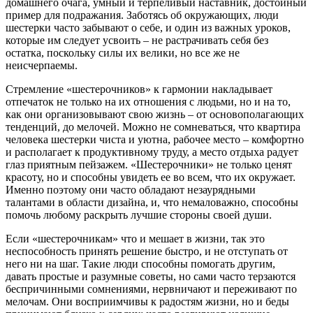
домашнего очага, умный и терпеливый наставник, достойный
пример для подражания. Заботясь об окружающих, люди
шестерки часто забывают о себе, и один из важных уроков,
которые им следует усвоить – не растрачивать себя без
остатка, поскольку силы их велики, но все же не
неисчерпаемы.
Стремление «шестерочников» к гармонии накладывает
отпечаток не только на их отношения с людьми, но и на то,
как они организовывают свою жизнь – от основополагающих
тенденций, до мелочей. Можно не сомневаться, что квартира
человека шестерки чиста и уютна, рабочее место – комфортно
и располагает к продуктивному труду, а место отдыха радует
глаз приятным пейзажем. «Шестерочники» не только ценят
красоту, но и способны увидеть ее во всем, что их окружает.
Именно поэтому они часто обладают незаурядными
талантами в области дизайна, и, что немаловажно, способны
помочь любому раскрыть лучшие стороны своей души.
Если «шестерочникам» что и мешает в жизни, так это
неспособность принять решение быстро, и не отступать от
него ни на шаг. Такие люди способны помогать другим,
давать простые и разумные советы, но сами часто терзаются
беспричинными сомнениями, нервничают и переживают по
мелочам. Они восприимчивы к радостям жизни, но и беды