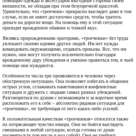
помощью одежды и аксессуаров выгодные стороны своей
внешности, не обладая при этом безупречной красотой.
Удивительно, что «троечник» прекрасно выглядит даже в том
случае, если не имеет достаточно средств, чтобы тратить
деньги на дорогие вещи. На помощь ему в этой ситуации
приходят врожденное обаяние и тонкий вкус.
Являясь прирожденными ораторами, «троечники» без труда
увлекают своими идеями других людей. Им нет нужды
командовать окружающими, отдавать приказы. Все, что им
нужно, они могут получить исключительно благодаря
врожденному дару убеждения и умению нравиться тем, в чьей
помощи они нуждаются.
Особенности числа три проявляются в человеке через
обостренную интуицию. Она позволяет избегать в общении
острых углов, сглаживать наметившиеся конфликтные
ситуации и дружить с людьми самых разных убеждений.
Разговориться по душам с незнакомцем и за короткое время
расположить его к себе – абсолютно рядовая ситуация для
«троечника», не требующая от него каких-либо усилий.
К положительным качествам «троечников» относится также
их потрясающее чувство юмора. Они не боятся выглядеть
смешными в любой ситуации, всегда готовы от души
посмеяться (в том числе и над собой). Они не требуют