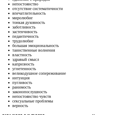
непостоянство
отсутствие систематичности
впечатлительность
миролюбие
тонкая духовность
заботливость
застенчивость
педантичность
трудолюбие
большая эмоциональность
таинственные волнения
властность
здравый смысл
капризность
угнетенность
великодушное сопереживание
интуиция
пугливость
ранимость
законопослушность
непостоянство чувств
сексуальные проблемы
верность