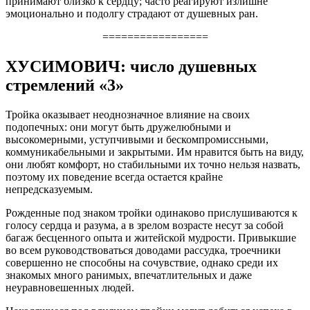
принимают близко к сердцу; часто реагируют излишне
эмоционально и подолгу страдают от душевных ран.
=================
ХУСИМОВИЧ: число душевных
стремлений «3»
Тройка оказывает неоднозначное влияние на своих
подопечных: они могут быть дружелюбными и
высокомерными, уступчивыми и бескомпромиссными,
коммуникабельными и закрытыми. Им нравится быть на виду,
они любят комфорт, но стабильными их точно нельзя назвать,
поэтому их поведение всегда остается крайне
непредсказуемым.
Рожденные под знаком тройки одинаково прислушиваются к
голосу сердца и разума, а в зрелом возрасте несут за собой
багаж бесценного опыта и житейской мудрости. Привыкшие
во всем руководствоваться доводами рассудка, троечники
совершенно не способны на сочувствие, однако среди их
знакомых много ранимых, впечатлительных и даже
неуравновешенных людей.