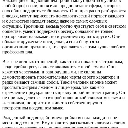
Находящиеся под влиянием тройки могут добиться успеха в
любой профессии, но все же предпочитают сферы, которые
способны подарить стабильность. Они прекрасно разбираются
в людях, могут нарисовать психологический портрет каждого
и с легкостью находят выход даже из самых сложных
ситуаций. Троечники весьма уютно чувствуют себя в светском
обществе, умеют поддержать беседу, обладают не только
ораторскими навыками, но и умением слушать других. Они
обожают дружеские посиделки, а если берутся за
организацию праздника, то справляются с этим лучше любого
профессионала.
В сфере личных отношений, как это ни покажется странным,
люди тройки регулярно сталкиваются с проблемами. Они
кажутся черствыми и равнодушными, не склонны
демонстрировать положительные черты своего характера и
редко бывают самими собой. Такой человек вполне может
прослыть хитрым лжецом и лицемером, так как его
стремление приукрашивать правду порой не знает границ. Он
не привык делиться со второй половинкой своими мыслями и
желаниями, но при этом живет в собственноручно
построенном воздушном замке.
Рожденный под воздействием тройки всегда находит свое
место под солнцем. Ему нравится рассказывать людям о своих
успехах, зачастую сильно преувеличивая действительность.