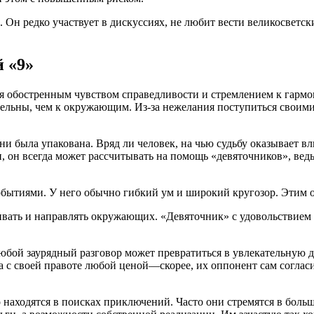
 Он редко участвует в дискуссиях, не любит вести великосветск
 «9»
ся обостренным чувством справедливости и стремлением к гармо
вательны, чем к окружающим. Из-за нежелания поступиться свои
 была упакована. Вряд ли человек, на чью судьбу оказывает вли
и, он всегда может рассчитывать на помощь «девяточников», ве
бытиями. У него обычно гибкий ум и широкий кругозор. Этим о
ать и направлять окружающих. «Девяточник» с удовольствием д
юбой заурядный разговор может превратиться в увлекательную 
а с своей правоте любой ценой—скорее, их оппонент сам соглас
о находятся в поисках приключений. Часто они стремятся в бол