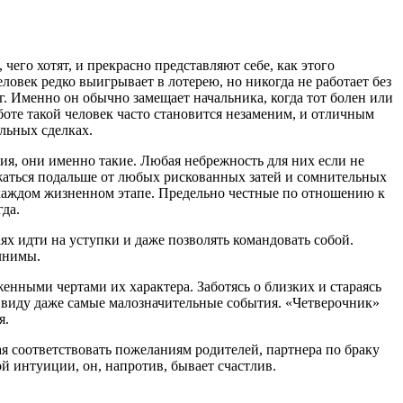
его хотят, и прекрасно представляют себе, как этого
ловек редко выигрывает в лотерею, но никогда не работает без
г. Именно он обычно замещает начальника, когда тот болен или
боте такой человек часто становится незаменим, и отличным
льных сделках.
ия, они именно такие. Любая небрежность для них если не
ержаться подальше от любых рискованных затей и сомнительных
 каждом жизненном этапе. Предельно честные по отношению к
да.
ях идти на уступки и даже позволять командовать собой.
лнимы.
енными чертами их характера. Заботясь о близких и стараясь
з виду даже самые малозначительные события. «Четверочник»
я.
я соответствовать пожеланиям родителей, партнера по браку
й интуиции, он, напротив, бывает счастлив.