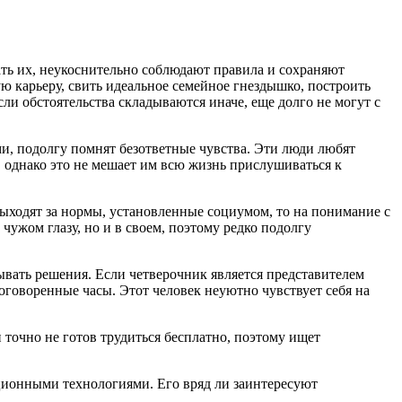
ть их, неукоснительно соблюдают правила и сохраняют
 карьеру, свить идеальное семейное гнездышко, построить
ли обстоятельства складываются иначе, еще долго не могут с
ми, подолгу помнят безответные чувства. Эти люди любят
 однако это не мешает им всю жизнь прислушиваться к
выходят за нормы, установленные социумом, то на понимание с
чужом глазу, но и в своем, поэтому редко подолгу
ывать решения. Если четверочник является представителем
оговоренные часы. Этот человек неуютно чувствует себя на
н точно не готов трудиться бесплатно, поэтому ищет
ационными технологиями. Его вряд ли заинтересуют