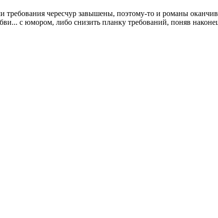
 требования чересчур завышены, поэтому-то и романы оканчива
ви... с юмором, либо снизить планку требований, поняв наконец