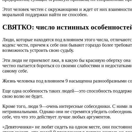
Этот человек честен с окружающими и ждет от них взаимности.
моральной поддержки найти не способен.
СВЯТКО: число истинных особенностей
Люди, которые находятся под влиянием этого числа, отличают
кодекс чести, причем к себе они бывают гораздо более требо
возможность устроить свою судьбу.
Эти люди не приемлют лжи, в какую бы красивую обертку она ни
честно пытается бороться со своими слабостями и недостаткам
самому себе.
Жизнь человека под влиянием 9 насыщенна разнообразными со
Еще одна особенность таких людей—это способность поддержив
свою волю не будет.
Кроме того, люди 9—очень интересные собеседники. С ними л
нетривиальными. Однако они не стремятся убедить собеседник
себе, что что это действует лучше любых аргументов.
«Девяточники» не любят сидеть на одном месте, они постоянн