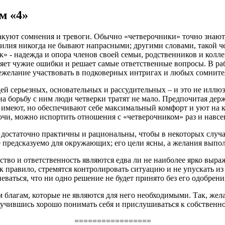
м «4»
куют сомнения и тревоги. Обычно «четверочники» точно знают, ч
силия никогда не бывают напрасными; другими словами, такой че
 - надежда и опора членов своей семьи, родственников и колле
вляет чужие ошибки и решает самые ответственные вопросы. В ра
ежелание участвовать в подковерных интригах и любых сомните
ей серьезных, основательных и рассудительных – и это не иллюз
 на борьбу с ним люди четверки тратят не мало. Предпочитая д
о имеют, но обеспечивают себе максимальный комфорт и уют на
очи, можно испортить отношения с «четверочником» раз и навсег
 достаточно практичны и рациональны, чтобы в некоторых случа
 предсказуемо для окружающих; его цели ясны, а желания выпо
тво и ответственность являются едва ли не наиболее ярко выраж
к правило, стремятся контролировать ситуацию и не упускать и
ваться, что ни одно решение не будет принято без его одобрени
благам, которые не являются для него необходимыми. Так, жела
научившись хорошо понимать себя и прислушиваться к собственно
=================