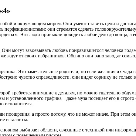
«4»
 собой и окружающим миром. Они умеют ставить цели и достига
ь перфекционистами: они стремятся сделать головокружительную
рдиться. Эти люди привыкли доводить любое дело до конца, а ес
и. Они могут завоевывать любовь понравившегося человека года
же ждут от своих избранников. Обычно они рано заводят семью,
ряника. Это замечательные родители, но если желания их чада 
острено чувство справедливости, они видят соринку не только в 
оторой требуется внимание к деталям, но можно тщательно обдум
ы и установленного графика – даже муза посещает его в строго 
ью исполнителя.
ади поощрения, а просто потому, что не может иначе. При этом о
ие и таланты.
в основном выбирает области, связанные с техникой или информ
и этом с повышенным риском.