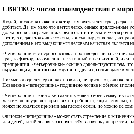
СВЯТКО: число взаимодействия с миро
Людей, числом выражения которых является четверка, редко ата
добиться. Да, им мало что дается легко, однако приложенные у
должного вознаграждения. Среднестатистический «четверочник»
в отпуске, дает толковые советы, консультирует коллег, испра
дополнением к его выдающимся деловым качествам является н
«Четверочники» с первого взгляда производят впечатление люд
враг, то фактор, несомненно, негативный и неприятный, и сил
предприятий, «четверочники» обычно довольствуются тем, чт
окружающим, они того же ждут и от других; солгав даже в мел
Полумер люди четверки, как правило, не признают, однако они
Поведение «четверочника» подчинено логике и обычно вполне
«Четверочники» много внимания уделяют своей семье, постоянс
максимально удовлетворить их потребности, люди четверки, ка
может не являться признанным главой семьи, но можно не сомне
Ошибкой «четверочника» может стать стремление к жизненным 
или детей, такой человек загоняет себя в ловушку депрессии; 