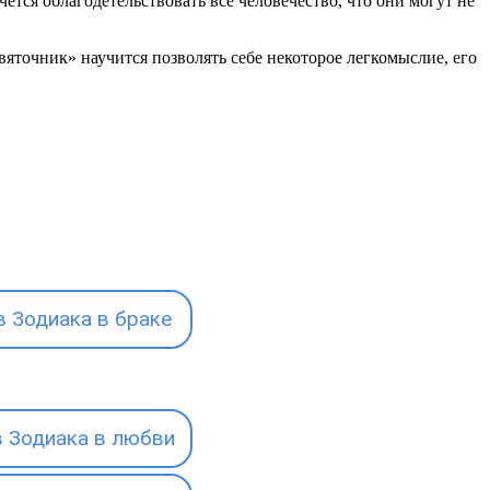
чется облагодетельствовать все человечество, что они могут не
вяточник» научится позволять себе некоторое легкомыслие, его
 Зодиака в браке
 Зодиака в любви