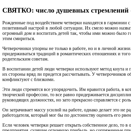
СВЯТКО: число душевных стремлений 
Рожденные под воздействием четверки находятся в гармонии с
позитивный настрой в любой ситуации. Их смело можно назват
огромный дом и воспитать детей так, чтобы ими можно было го
этим смириться.
Четверочники упорны не только в работе, но и в личной жизн
придерживаться традиций в романтических отношениях и того 
родительским советам.
В воспитании детей люди четверки используют метод кнута и п
их стороны вряд ли придется рассчитывать. У четверочников об
конфликтуют с близкими.
Эти люди стремятся все упорядочить. Им нравится работа, в к
творческой профессии, то все равно придерживается дисциплин
руководящих должностях, но зато прекрасно справляется с рол
Он затрачивает массу усилий на работе, однако делает это не р
работодателя, который мог бы по достоинству оценить его рвен
Если человек четверки решает открыть собственное дело, то 
предприятия, сулящие огромную прибыль, но сопряженные пр