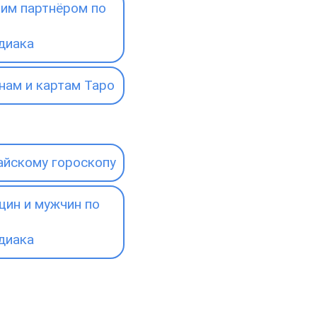
им партнёром по
диака
нам и картам Таро
айскому гороскопу
ин и мужчин по
диака