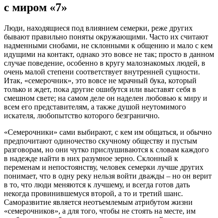
с миром «7»
Люди, находящиеся под влиянием семерки, реже других
бывают правильно поняты окружающими. Часто их считают
надменными снобами, не склонными к общению и мало с кем
идущими на контакт, однако это вовсе не так; просто в данном
случае поведение, особенно в кругу малознакомых людей, в
очень малой степени соответствует внутренней сущности.
Итак, «семерочник», это вовсе не мрачный бука, который
только и ждет, пока другие ошибутся или выставят себя в
смешном свете; на самом деле он наделен любовью к миру и
всем его представителям, а также душой неутомимого
искателя, любопытство которого безгранично.
«Семерочники» сами выбирают, с кем им общаться, и обычно
предпочитают одиночество скучному обществу и пустым
разговорам, но они чутко прислушиваются к словам каждого
в надежде найти в них разумное зерно. Склонный к
переменам и непостоянству, человек семерки лучше других
понимает, что в одну реку нельзя войти дважды – но он верит
в то, что люди меняются к лучшему, и всегда готов дать
некогда провинившемуся второй, а то и третий шанс.
Саморазвитие является неотъемлемым атрибутом жизни
«семерочников», а для того, чтобы не стоять на месте, им