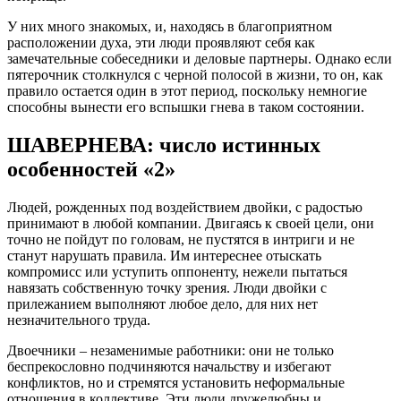
У них много знакомых, и, находясь в благоприятном
расположении духа, эти люди проявляют себя как
замечательные собеседники и деловые партнеры. Однако если
пятерочник столкнулся с черной полосой в жизни, то он, как
правило остается один в этот период, поскольку немногие
способны вынести его вспышки гнева в таком состоянии.
ШАВЕРНЕВА: число истинных
особенностей «2»
Людей, рожденных под воздействием двойки, с радостью
принимают в любой компании. Двигаясь к своей цели, они
точно не пойдут по головам, не пустятся в интриги и не
станут нарушать правила. Им интереснее отыскать
компромисс или уступить оппоненту, нежели пытаться
навязать собственную точку зрения. Люди двойки с
прилежанием выполняют любое дело, для них нет
незначительного труда.
Двоечники – незаменимые работники: они не только
беспрекословно подчиняются начальству и избегают
конфликтов, но и стремятся установить неформальные
отношения в коллективе. Эти люди дружелюбны и