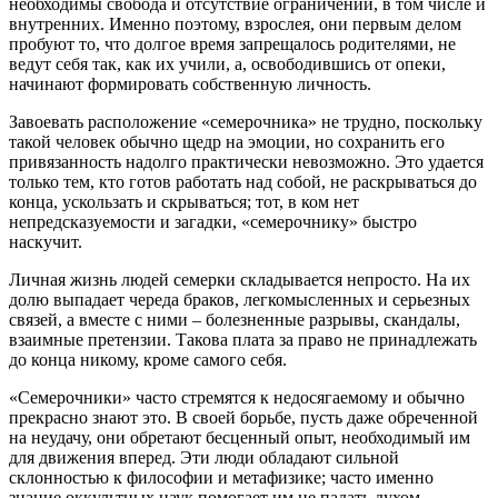
необходимы свобода и отсутствие ограничений, в том числе и
внутренних. Именно поэтому, взрослея, они первым делом
пробуют то, что долгое время запрещалось родителями, не
ведут себя так, как их учили, а, освободившись от опеки,
начинают формировать собственную личность.
Завоевать расположение «семерочника» не трудно, поскольку
такой человек обычно щедр на эмоции, но сохранить его
привязанность надолго практически невозможно. Это удается
только тем, кто готов работать над собой, не раскрываться до
конца, ускользать и скрываться; тот, в ком нет
непредсказуемости и загадки, «семерочнику» быстро
наскучит.
Личная жизнь людей семерки складывается непросто. На их
долю выпадает череда браков, легкомысленных и серьезных
связей, а вместе с ними – болезненные разрывы, скандалы,
взаимные претензии. Такова плата за право не принадлежать
до конца никому, кроме самого себя.
«Семерочники» часто стремятся к недосягаемому и обычно
прекрасно знают это. В своей борьбе, пусть даже обреченной
на неудачу, они обретают бесценный опыт, необходимый им
для движения вперед. Эти люди обладают сильной
склонностью к философии и метафизике; часто именно
знание оккультных наук помогает им не падать духом.