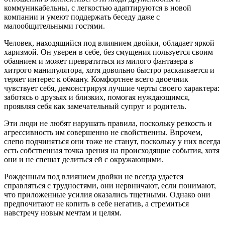
коммуникабельны, с легкостью адаптируются в новой
компании и умеют поддержать беседу даже с
малообщительными гостями.
Человек, находящийся под влиянием двойки, обладает яркой
харизмой. Он уверен в себе, без смущения пользуется своим
обаянием и может превратиться из милого фантазера в
хитрого манипулятора, хотя довольно быстро раскаивается и
теряет интерес к обману. Комфортнее всего двоечник
чувствует себя, демонстрируя лучшие черты своего характера:
заботясь о друзьях и близких, помогая нуждающимся,
проявляя себя как замечательный супруг и родитель.
Эти люди не любят нарушать правила, поскольку резкость и
агрессивность им совершенно не свойственны. Впрочем,
слепо подчиняться они тоже не станут, поскольку у них всегда
есть собственная точка зрения на происходящие события, хотя
они и не спешат делиться ей с окружающими.
Рожденным под влиянием двойки не всегда удается
справляться с трудностями, они нервничают, если понимают,
что приложенные усилия оказались тщетными. Однако они
предпочитают не копить в себе негатив, а стремиться
навстречу новым мечтам и целям.