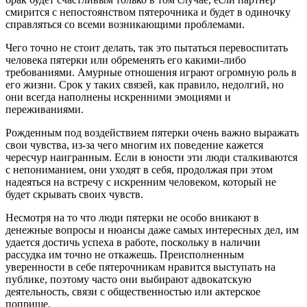
смирится с непостоянством пятерочника и будет в одиночку
справляться со всеми возникающими проблемами.
Чего точно не стоит делать, так это пытаться перевоспитать
человека пятерки или обременять его какими-либо
требованиями. Амурные отношения играют огромную роль в
его жизни. Срок у таких связей, как правило, недолгий, но
они всегда наполнены искренними эмоциями и
переживаниями.
Рожденным под воздействием пятерки очень важно выражать
свои чувства, из-за чего многим их поведение кажется
чересчур наигранным. Если в юности эти люди сталкиваются
с непониманием, они уходят в себя, продолжая при этом
надеяться на встречу с искренним человеком, который не
будет скрывать своих чувств.
Несмотря на то что люди пятерки не особо вникают в
денежные вопросы и нюансы даже самых интересных дел, им
удается достичь успеха в работе, поскольку в наличии
рассудка им точно не откажешь. Преисполненным
уверенности в себе пятерочникам нравится выступать на
публике, поэтому часто они выбирают адвокатскую
деятельность, связи с общественностью или актерское
поприще.