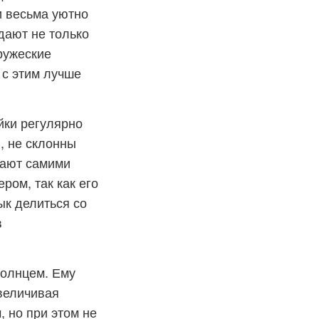
и весьма уютно
дают не только
ружеские
 с этим лучше
йки регулярно
, не склонны
вают самими
ром, так как его
ык делиться со
в
солнцем. Ему
увеличивая
 но при этом не