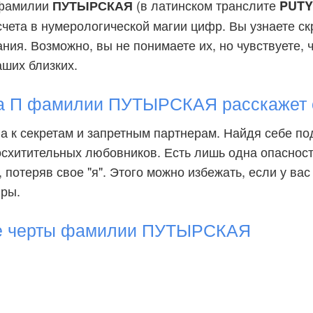
 фамилии
(в латинском транслите
ПУТЫРСКАЯ
PUTY
счета в нумерологической магии цифр. Вы узнаете с
ия. Возможно, вы не понимаете их, но чувствуете, ч
аших близких.
а П фамилии ПУТЫРСКАЯ расскажет 
га к секретам и запретным партнерам. Найдя себе по
осхитительных любовников. Есть лишь одна опасност
 потеряв свое "я". Этого можно избежать, если у ва
иры.
е черты фамилии ПУТЫРСКАЯ