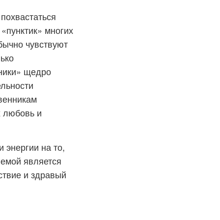
 похвастаться
 «пунктик» многих
бычно чувствуют
ько
чники» щедро
ельности
твенникам
х любовь и
и энергии на то,
лемой является
ствие и здравый