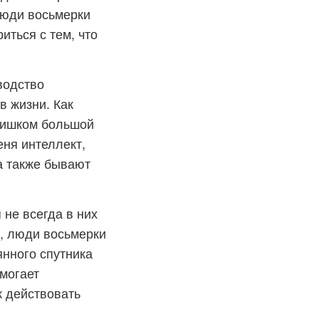
Люди восьмерки
иться с тем, что
водство
в жизни. Как
слишком большой
еня интеллект,
а также бывают
не всегда в них
е, люди восьмерки
янного спутника
омогает
к действовать