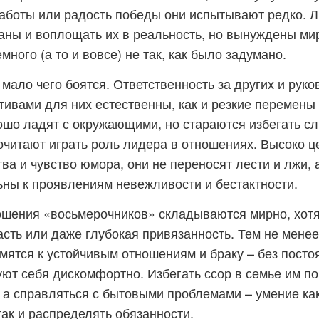
аботы или радость победы они испытывают редко. 
аны и воплощать их в реальность, но вынуждены мир
много (а то и вовсе) не так, как было задумано.
мало чего боятся. Ответственность за других и руко
ивами для них естественны, как и резкие перемены 
ошо ладят с окружающими, но стараются избегать 
очитают играть роль лидера в отношениях. Высоко ц
ва и чувство юмора, они не переносят лести и лжи, 
ьны к проявлениям невежливости и бестактности.
шения «восьмерочников» складываются мирно, хотя 
асть или даже глубокая привязанность. Тем не мене
емятся к устойчивым отношениям и браку – без посто
уют себя дискомфортно. Избегать ссор в семье им п
 а справляться с бытовыми проблемами – умение ка
так и распределять обязанности.