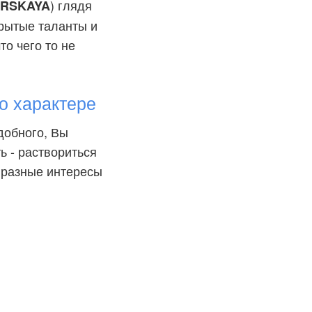
) глядя
RSKAYA
крытые таланты и
то чего то не
о характере
добного, Вы
ь - раствориться
с разные интересы