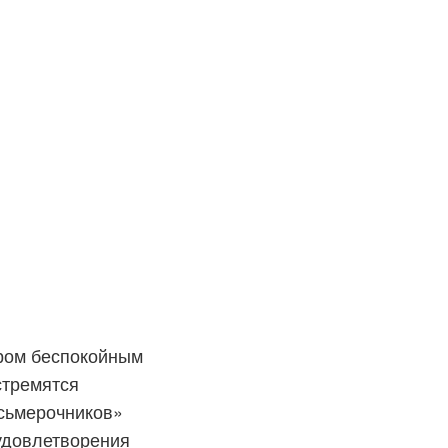
ером беспокойным
стремятся
сьмерочников»
 удовлетворения