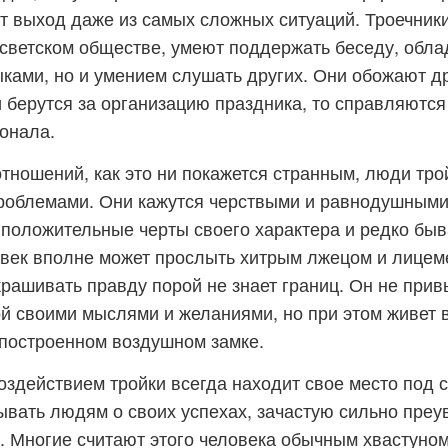
т выход даже из самых сложных ситуаций. Троечник
 светском обществе, умеют поддержать беседу, обла
ками, но и умением слушать других. Они обожают д
и берутся за организацию праздника, то справляются
онала.
тношений, как это ни покажется странным, люди тро
роблемами. Они кажутся черствыми и равнодушными
положительные черты своего характера и редко бы
овек вполне может прослыть хитрым лжецом и лицеме
рашивать правду порой не знает границ. Он не прив
й своими мыслями и желаниями, но при этом живет 
построенном воздушном замке.
здействием тройки всегда находит свое место под 
ывать людям о своих успехах, зачастую сильно пре
. Многие считают этого человека обычным хвастуном,