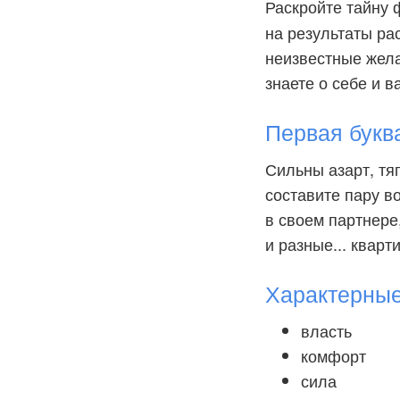
Раскройте тайну
на результаты ра
неизвестные желан
знаете о себе и в
Первая букв
Сильны азарт, тя
составите пару в
в своем партнере,
и разные... кварт
Характерны
власть
комфорт
сила