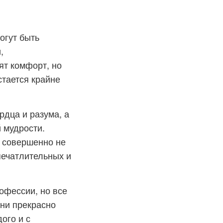
огут быть
,
ят комфорт, но
стается крайне
рдца и разума, а
й мудрости.
и совершенно не
печатлительных и
офессии, но все
ни прекрасно
ого и с