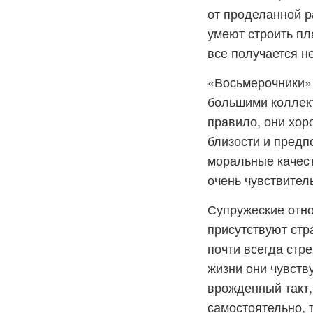
от проделанной р
умеют строить пл
все получается не
«Восьмерочники» 
большими коллект
правило, они хор
близости и предп
моральные качест
очень чувствител
Супружеские отно
присутствуют стр
почти всегда стр
жизни они чувств
врожденный такт,
самостоятельно, 