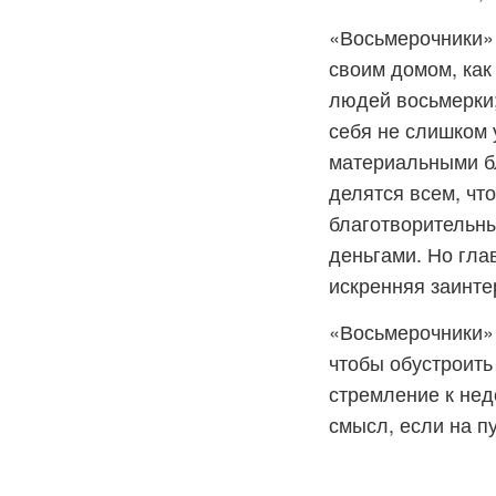
«Восьмерочники» 
своим домом, как
людей восьмерки;
себя не слишком 
материальными бл
делятся всем, чт
благотворительны
деньгами. Но гла
искренняя заинте
«Восьмерочники» т
чтобы обустроить
стремление к нед
смысл, если на п