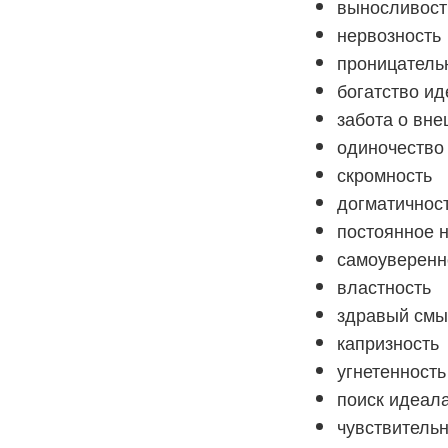
выносливост
нервозность
проницатель
богатство и
забота о вн
одиночество
скромность
догматичнос
постоянное 
самоуверенн
властность
здравый смы
капризность
угнетенность
поиск идеал
чувствительн