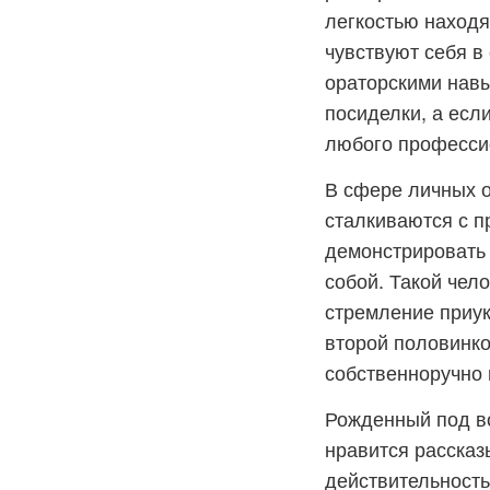
легкостью находя
чувствуют себя в
ораторскими навы
посиделки, а есл
любого професси
В сфере личных о
сталкиваются с п
демонстрировать 
собой. Такой чел
стремление приук
второй половинко
собственноручно 
Рожденный под во
нравится рассказ
действительность