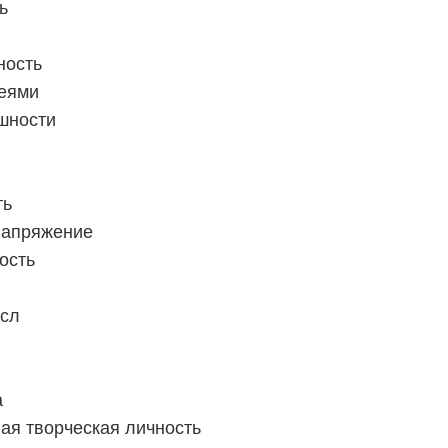
ь
ность
деями
ешности
ть
напряжение
ость
сл
а
ая творческая личность