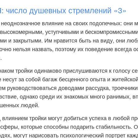
 число душевных стремлений «3»
 неоднозначное влияние на своих подопечных: они м
высокомерными, уступчивыми и бескомпромиссными
и и закрытыми. Им нравится быть на виду, они люб
очно нельзя назвать, поэтому их поведение всегда о
.
аком тройки одинаково прислушиваются к голосу се
е несут за собой багаж бесценного опыта и житейско
м руководствоваться доводами рассудка, троечник
вствие, однако среди их знакомых много ранимых, в
шенных людей.
влиянием тройки могут добиться успеха в любой пр
сферы, которые способны подарить стабильность. О
дях, могут нарисовать психологический портрет кажд