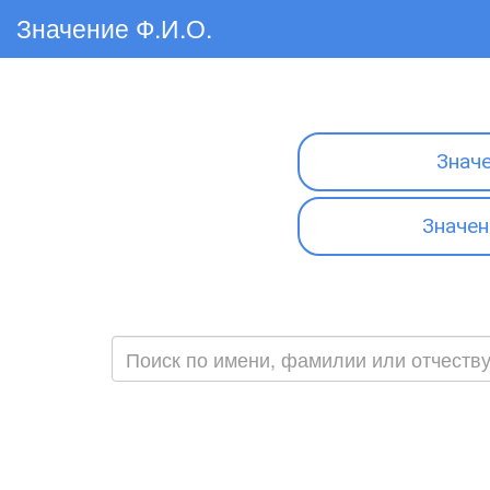
Значение Ф.И.О.
Знач
Значен