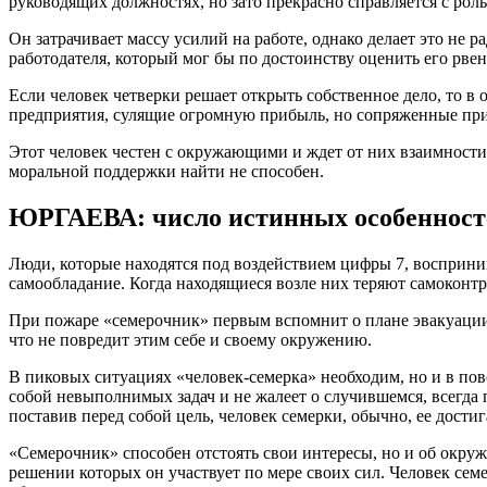
руководящих должностях, но зато прекрасно справляется с рол
Он затрачивает массу усилий на работе, однако делает это не р
работодателя, который мог бы по достоинству оценить его рвен
Если человек четверки решает открыть собственное дело, то 
предприятия, сулящие огромную прибыль, но сопряженные пр
Этот человек честен с окружающими и ждет от них взаимности.
моральной поддержки найти не способен.
ЮРГАЕВА: число истинных особенност
Люди, которые находятся под воздействием цифры 7, восприн
самообладание. Когда находящиеся возле них теряют самоконтр
При пожаре «семерочник» первым вспомнит о плане эвакуации
что не повредит этим себе и своему окружению.
В пиковых ситуациях «человек-семерка» необходим, но и в по
собой невыполнимых задач и не жалеет о случившемся, всегда п
поставив перед собой цель, человек семерки, обычно, ее дости
«Семерочник» способен отстоять свои интересы, но и об окру
решении которых он участвует по мере своих сил. Человек сем