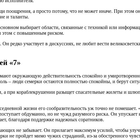
ью исполнителя.
ади поощрения, а просто потому, что не может иначе. При этом о
ие и таланты.
в основном выбирает области, связанные с техникой или информ
и этом с повышенным риском.
 Он редко участвует в дискуссиях, не любит вести великосветск
ей «7»
имают окружающую действительность спокойно и умиротворенно.
оль – люди семерки остаются полностью спокойны, и берут ситу
, а при кораблекрушении разыщет спасательные жилеты и шлюпк
вседневной жизни его сообразительность уж точно не помешает.
оступает обдуманно, но не чужд разумного риска. Он упускает и
гает, благодаря поддержке надежных соратников.
жающих не забывает. Он прилагает максимум усилий, чтобы улуч
ерки не пройдет мимо чужих страданий, из-за обостренного чув