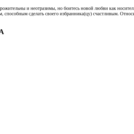
орожительны и неотразимы, но боитесь новой любви как носит
, способным сделать своего избранника(цу) счастливым. Относит
А