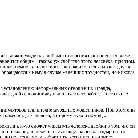
ликт можно уладить, а добрые отношения с оппонентом, даже
новится общим - таково уж свойство этого человека; при этом,
чника» немного, но все они, как правило, испытывают друг к
е обращаются к нему в случае малейших трудностей, но никогда
твуя установлению неформальных отношений. Правда,
ловек двойки в одиночку выполняет всю работу, а остальные
манипуляторов или вполне заурядных мошенников. При этом они
к только видят человека, которому нужна помощь.
ряд ли кто-то сможет упрекнуть человека двойки в том, что он
нной помощи, но обычно все же ждет за нее благодарности.
 но не всегда могут объяснить, чего именно ждут от