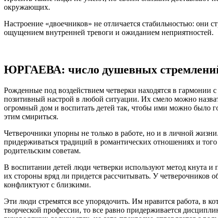
окружающих.
Настроение «двоечников» не отличается стабильностью: они стр
ощущением внутренней тревоги и ожиданием неприятностей.
ЮРГАЕВА: число душевных стремлени
Рожденные под воздействием четверки находятся в гармонии с
позитивный настрой в любой ситуации. Их смело можно назват
огромный дом и воспитать детей так, чтобы ими можно было го
этим смириться.
Четверочники упорны не только в работе, но и в личной жизн
придерживаться традиций в романтических отношениях и того 
родительским советам.
В воспитании детей люди четверки используют метод кнута и п
их стороны вряд ли придется рассчитывать. У четверочников об
конфликтуют с близкими.
Эти люди стремятся все упорядочить. Им нравится работа, в к
творческой профессии, то все равно придерживается дисциплин