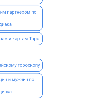
им партнёром по
диака
нам и картам Таро
айскому гороскопу
ин и мужчин по
диака