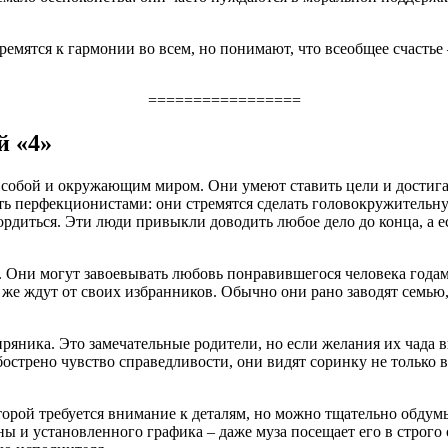
емятся к гармонии во всем, но понимают, что всеобщее счастье –
=================
й «4»
 собой и окружающим миром. Они умеют ставить цели и достига
ь перфекционистами: они стремятся сделать головокружительную
рдиться. Эти люди привыкли доводить любое дело до конца, а ес
и. Они могут завоевывать любовь понравившегося человека года
же ждут от своих избранников. Обычно они рано заводят семью,
ряника. Это замечательные родители, но если желания их чада 
острено чувство справедливости, они видят соринку не только в 
оторой требуется внимание к деталям, но можно тщательно обдум
ы и установленного графика – даже муза посещает его в строго 