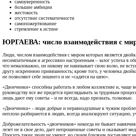
самоуверенность
большие амбиции
жестокость
отсутствие систематичности
самопожертвование
стремление к истине
ЮРГАЕВА: число взаимодействия с мир
Люди, числом взаимодействия с миром которых является двойк
несимпатичным и агрессивно настроенным – залог успеха в обще
что немаловажно, он никому не навязывает свою волю, не вступ
другу искреннюю привязанность; кроме того, у человека двойк
не позволяют себе лишнего и не «садятся на шею».
«Двоечники» способны работать в любом коллективе и, чаще в
руководству все же придется приглядывать за трудовым процес
лишь дают ему советы – и не всегда, надо признать, толковые.
«Двоечники» - люди добрые и неравнодушные к чужим проблема
неплохо разбираются в людях, всегда анализируют ситуацию, у
Доброжелательность «двоечников» никогда не бывает навязчиво
лезет не в свое дело, дает непрошенные советы и оказывает м
Просить такие люди не умеют, но своим близким доставляют не