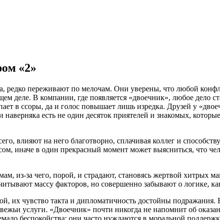
ом «2»
а, редко переживают по мелочам. Они уверены, что любой конф
м деле. В компании, где появляется «двоечник», любое дело ста
ает в ссоры, да и голос повышает лишь изредка. Друзей у «двое
и наверняка есть не один десяток приятелей и знакомых, которы
сего, влияют на него благотворно, сплачивая коллег и способс
сом, иначе в один прекрасный момент может выясниться, что че
м, из-за чего, порой, и страдают, становясь жертвой хитрых 
читывают массу факторов, но совершенно забывают о логике, ка
й, их чувство такта и дипломатичность достойны подражания. В
едвежьи услуги. «Двоечник» почти никогда не напомнит об оказа
мало беспокойства: они часто нуждаются в моральной поддержке,