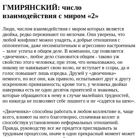
ГМИРЯНСКИЙ: число
взаимодействия с миром «2»
Люди, числом взаимодействия с миром которых является
двойка, редко переживают по мелочам. Они уверены, что
любой конфликт можно уладить, а добрые отношения с
оппонентом, даже несимпатичным и агрессивно настроенным
– залог успеха в общем деле. В компании, где появляется
«двоечник», любое дело становится общим - таково уж
свойство этого человека; при этом, что немаловажно, он
никому не навязывает свою волю, не вступает в ссоры, да и
голос повышает лишь изредка. Друзей у «двоечника»
немного, но все они, как правило, испытывают друг к другу
искреннюю привязанность; кроме того, у человека двойки
наверняка есть не один десяток приятелей и знакомых,
которые обращаются к нему в случае малейших трудностей,
но никогда не позволяют себе лишнего и не «садятся на шею».
«Двоечники» способны работать в любом коллективе и, чаще
всего, влияют на него благотворно, сплачивая коллег и
способствуя установлению неформальных отношений.
Правда, руководству все же придется приглядывать за
трудовым процессом, иначе в один прекрасный момент может