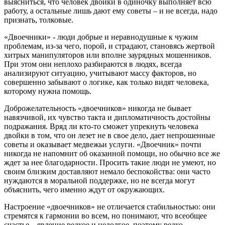
выясниться, что человек двойки в одиночку выполняет всю
работу, а остальные лишь дают ему советы – и не всегда, надо
признать, толковые.
«Двоечники» - люди добрые и неравнодушные к чужим
проблемам, из-за чего, порой, и страдают, становясь жертвой
хитрых манипуляторов или вполне заурядных мошенников.
При этом они неплохо разбираются в людях, всегда
анализируют ситуацию, учитывают массу факторов, но
совершенно забывают о логике, как только видят человека,
которому нужна помощь.
Доброжелательность «двоечников» никогда не бывает
навязчивой, их чувство такта и дипломатичность достойны
подражания. Вряд ли кто-то сможет упрекнуть человека
двойки в том, что он лезет не в свое дело, дает непрошенные
советы и оказывает медвежьи услуги. «Двоечник» почти
никогда не напомнит об оказанной помощи, но обычно все же
ждет за нее благодарности. Просить такие люди не умеют, но
своим близким доставляют немало беспокойства: они часто
нуждаются в моральной поддержке, но не всегда могут
объяснить, чего именно ждут от окружающих.
Настроение «двоечников» не отличается стабильностью: они
стремятся к гармонии во всем, но понимают, что всеобщее
счастье – явление редкое и недолгое, поэтому редко