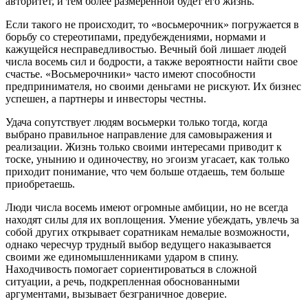
авторитет, и тем более размеренной будет его жизнь.
Если такого не происходит, то «восьмерочник» погружается в
борьбу со стереотипами, предубеждениями, нормами и
кажущейся несправедливостью. Вечный бой лишает людей
числа восемь сил и бодрости, а также вероятности найти свое
счастье. «Восьмерочники» часто имеют способности
предпринимателя, но своими деньгами не рискуют. Их бизнес
успешен, а партнеры и инвесторы честны.
Удача сопутствует людям восьмерки только тогда, когда
выбрано правильное направление для самовыражения и
реализации. Жизнь только своими интересами приводит к
тоске, унынию и одиночеству, но эгоизм угасает, как только
приходит понимание, что чем больше отдаешь, тем больше
приобретаешь.
Люди числа восемь имеют огромные амбиции, но не всегда
находят силы для их воплощения. Умение убеждать, увлечь за
собой других открывает соратникам немалые возможности,
однако чересчур трудный выбор ведущего наказывается
своими же единомышленниками ударом в спину.
Находчивость помогает сориентироваться в сложной
ситуации, а речь, подкрепленная обоснованными
аргументами, вызывает безграничное доверие.