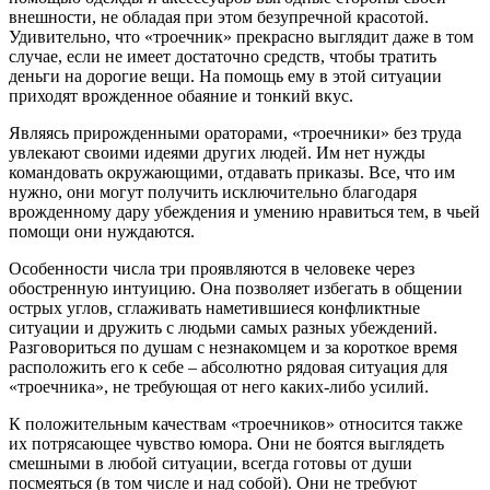
внешности, не обладая при этом безупречной красотой.
Удивительно, что «троечник» прекрасно выглядит даже в том
случае, если не имеет достаточно средств, чтобы тратить
деньги на дорогие вещи. На помощь ему в этой ситуации
приходят врожденное обаяние и тонкий вкус.
Являясь прирожденными ораторами, «троечники» без труда
увлекают своими идеями других людей. Им нет нужды
командовать окружающими, отдавать приказы. Все, что им
нужно, они могут получить исключительно благодаря
врожденному дару убеждения и умению нравиться тем, в чьей
помощи они нуждаются.
Особенности числа три проявляются в человеке через
обостренную интуицию. Она позволяет избегать в общении
острых углов, сглаживать наметившиеся конфликтные
ситуации и дружить с людьми самых разных убеждений.
Разговориться по душам с незнакомцем и за короткое время
расположить его к себе – абсолютно рядовая ситуация для
«троечника», не требующая от него каких-либо усилий.
К положительным качествам «троечников» относится также
их потрясающее чувство юмора. Они не боятся выглядеть
смешными в любой ситуации, всегда готовы от души
посмеяться (в том числе и над собой). Они не требуют