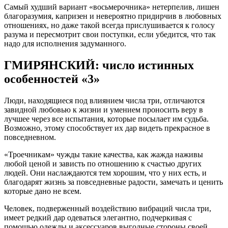
Самый худший вариант «восьмерочника» нетерпелив, лишен
благоразумия, капризен и невероятно придирчив в любовных
отношениях, но даже такой всегда прислушивается к голосу
разума и пересмотрит свои поступки, если убедится, что так
надо для исполнения задуманного.
ГМИРЯНСКИЙ: число истинных
особенностей «3»
Люди, находящиеся под влиянием числа три, отличаются
завидной любовью к жизни и умением проносить веру в
лучшее через все испытания, которые посылает им судьба.
Возможно, этому способствует их дар видеть прекрасное в
повседневном.
«Троечникам» чужды такие качества, как жажда наживы
любой ценой и зависть по отношению к счастью других
людей. Они наслаждаются тем хорошим, что у них есть, и
благодарят жизнь за повседневные радости, замечать и ценить
которые дано не всем.
Человек, подверженный воздействию вибраций числа три,
имеет редкий дар одеваться элегантно, подчеркивая с
помощью одежды и аксессуаров выгодные стороны своей