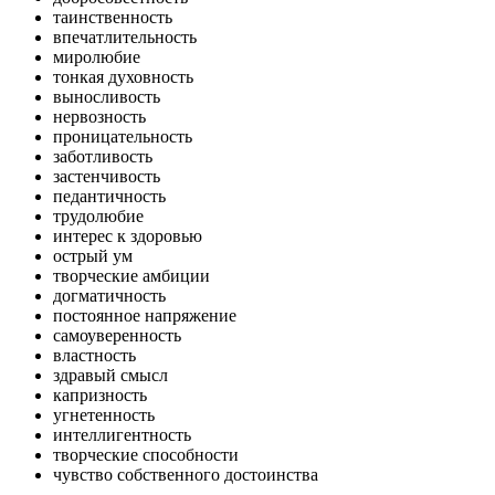
таинственность
впечатлительность
миролюбие
тонкая духовность
выносливость
нервозность
проницательность
заботливость
застенчивость
педантичность
трудолюбие
интерес к здоровью
острый ум
творческие амбиции
догматичность
постоянное напряжение
самоуверенность
властность
здравый смысл
капризность
угнетенность
интеллигентность
творческие способности
чувство собственного достоинства