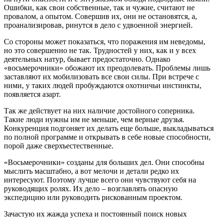
Ошибки, как свои собственные, так и чужие, считают не
провалом, а опытом. Совершив их, они не остановятся, а,
проанализировав, ринутся в дело с удвоенной энергией.
Со стороны может показаться, что поражения им неведомы,
но это совершенно не так. Трудностей у них, как и у всех
деятельных натур, бывает предостаточно. Однако
«восьмерочники» обожают их преодолевать. Проблемы лишь
заставляют их мобилизовать все свои силы. При встрече с
ними, у таких людей пробуждаются охотничьи инстинкты,
появляется азарт.
Так же действует на них наличие достойного соперника.
Такие люди нужны им не меньше, чем верные друзья.
Конкуренция подгоняет их делать еще больше, выкладываться
по полной программе и открывать в себе новые способности,
порой даже сверхъестественные.
«Восьмерочники» созданы для больших дел. Они способны
мыслить масштабно, а вот мелочи и детали редко их
интересуют. Поэтому лучше всего они чувствуют себя на
руководящих ролях. Их дело – возглавлять опасную
экспедицию или руководить рискованным проектом.
Зачастую их жажда успеха и постоянный поиск новых