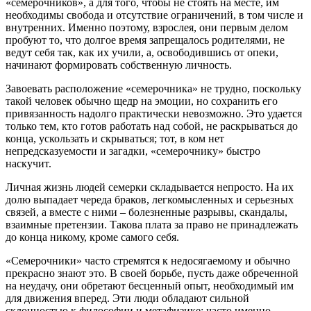
«семерочников», а для того, чтобы не стоять на месте, им
необходимы свобода и отсутствие ограничений, в том числе и
внутренних. Именно поэтому, взрослея, они первым делом
пробуют то, что долгое время запрещалось родителями, не
ведут себя так, как их учили, а, освободившись от опеки,
начинают формировать собственную личность.
Завоевать расположение «семерочника» не трудно, поскольку
такой человек обычно щедр на эмоции, но сохранить его
привязанность надолго практически невозможно. Это удается
только тем, кто готов работать над собой, не раскрываться до
конца, ускользать и скрываться; тот, в ком нет
непредсказуемости и загадки, «семерочнику» быстро
наскучит.
Личная жизнь людей семерки складывается непросто. На их
долю выпадает череда браков, легкомысленных и серьезных
связей, а вместе с ними – болезненные разрывы, скандалы,
взаимные претензии. Такова плата за право не принадлежать
до конца никому, кроме самого себя.
«Семерочники» часто стремятся к недосягаемому и обычно
прекрасно знают это. В своей борьбе, пусть даже обреченной
на неудачу, они обретают бесценный опыт, необходимый им
для движения вперед. Эти люди обладают сильной
склонностью к философии и метафизике; часто именно