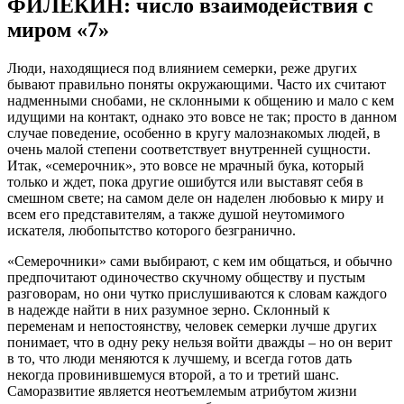
ФИЛЕКИН: число взаимодействия с
миром «7»
Люди, находящиеся под влиянием семерки, реже других
бывают правильно поняты окружающими. Часто их считают
надменными снобами, не склонными к общению и мало с кем
идущими на контакт, однако это вовсе не так; просто в данном
случае поведение, особенно в кругу малознакомых людей, в
очень малой степени соответствует внутренней сущности.
Итак, «семерочник», это вовсе не мрачный бука, который
только и ждет, пока другие ошибутся или выставят себя в
смешном свете; на самом деле он наделен любовью к миру и
всем его представителям, а также душой неутомимого
искателя, любопытство которого безгранично.
«Семерочники» сами выбирают, с кем им общаться, и обычно
предпочитают одиночество скучному обществу и пустым
разговорам, но они чутко прислушиваются к словам каждого
в надежде найти в них разумное зерно. Склонный к
переменам и непостоянству, человек семерки лучше других
понимает, что в одну реку нельзя войти дважды – но он верит
в то, что люди меняются к лучшему, и всегда готов дать
некогда провинившемуся второй, а то и третий шанс.
Саморазвитие является неотъемлемым атрибутом жизни