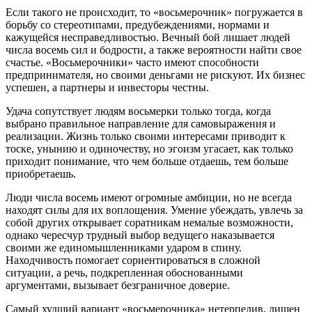
Если такого не происходит, то «восьмерочник» погружается в
борьбу со стереотипами, предубеждениями, нормами и
кажущейся несправедливостью. Вечный бой лишает людей
числа восемь сил и бодрости, а также вероятности найти свое
счастье. «Восьмерочники» часто имеют способности
предпринимателя, но своими деньгами не рискуют. Их бизнес
успешен, а партнеры и инвесторы честны.
Удача сопутствует людям восьмерки только тогда, когда
выбрано правильное направление для самовыражения и
реализации. Жизнь только своими интересами приводит к
тоске, унынию и одиночеству, но эгоизм угасает, как только
приходит понимание, что чем больше отдаешь, тем больше
приобретаешь.
Люди числа восемь имеют огромные амбиции, но не всегда
находят силы для их воплощения. Умение убеждать, увлечь за
собой других открывает соратникам немалые возможности,
однако чересчур трудный выбор ведущего наказывается
своими же единомышленниками ударом в спину.
Находчивость помогает сориентироваться в сложной
ситуации, а речь, подкрепленная обоснованными
аргументами, вызывает безграничное доверие.
Самый худший вариант «восьмерочника» нетерпелив, лишен