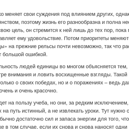
о меняет свои суждения под влиянием других, одна
янством, поэтому жизнь его разнообразна и полна н
свою цель, он стремится к ней лишь до тех пор, пок
авляет ему удовольствие. Потом приоритеты меняютс
ы» на прежние рельсы почти невозможно, так что ра
т большой ошибкой.
ьность людей единицы во многом объясняется тем, 
тре внимания и ловить восхищенные взгляды. Такой 
только о своих победах, но и о поражениях – ведь д
очень и очень красочно.
ет на пользу учеба, но они, за редким исключением
 на путь истинный, а не извлекать уроки. Тут нужно о
ычно достаточно сил и запаса энергии для того, чт
 в том случае, если их снова и снова наносят одни 