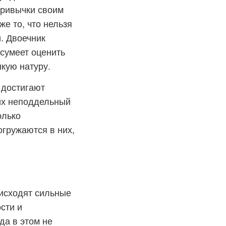
привычки своим
е то, что нельзя
. Двоечник
сумеет оценить
нкую натуру.
 достигают
их неподдельный
олько
огружаются в них,
 исходят сильные
сти и
да в этом не