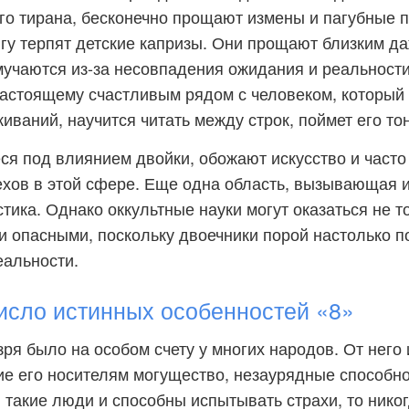
о тирана, бесконечно прощают измены и пагубные 
гу терпят детские капризы. Они прощают близким даж
мучаются из-за несовпадения ожидания и реальности
настоящему счастливым рядом с человеком, который 
иваний, научится читать между строк, поймет его то
я под влиянием двойки, обожают искусство и часто
хов в этой сфере. Еще одна область, вызывающая 
стика. Однако оккультные науки могут оказаться не т
и опасными, поскольку двоечники порой настолько п
еальности.
сло истинных особенностей «8»
зря было на особом счету у многих народов. От него
е его носителям могущество, незаурядные способно
 такие люди и способны испытывать страхи, то никог