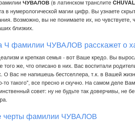
 фамилии
(в латинском транслите
ЧУВАЛОВ
CHUVAL
та в нумерологической магии цифр. Вы узнаете скры
ия. Возможно, вы не понимаете их, но чувствуете, ч
аших близких.
а Ч фамилии ЧУВАЛОВ расскажет о х
еализм и крепкая семья - вот Ваше кредо. Вы вырос
е того же, что описано в них. Вас воспитали родите
. О Вас не напишешь бестселлера, т.к. в Вашей жизн
го-то такого", все пресно и скучно. На самом деле Ва
инственный совет: ну не будьте так доверчивы, не бе
ра.
е черты фамилии ЧУВАЛОВ