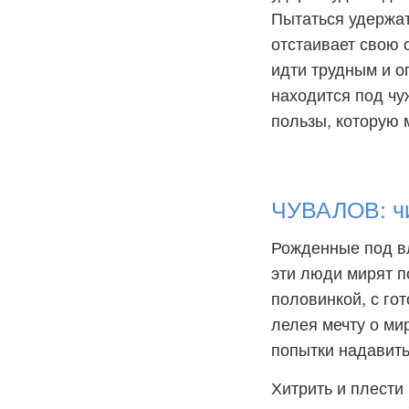
Пытаться удержат
отстаивает свою 
идти трудным и о
находится под чу
пользы, которую 
ЧУВАЛОВ: ч
Рожденные под вл
эти люди мирят п
половинкой, с го
лелея мечту о ми
попытки надавить
Хитрить и плести