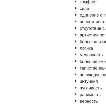
комфорт
сила
единение с 
непостоянст
отсутствие с
артистичност
большая изо
логика
мелочность
большая эмо
таинственны
великодушно
интуиция
пугливость
ранимость
верность