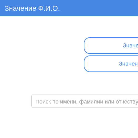
Значение Ф.И.О.
Знач
Значен