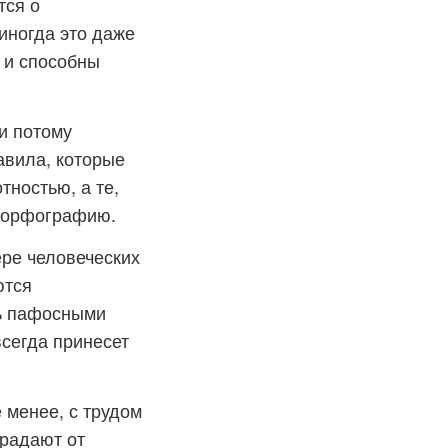
тся о
иногда это даже
 и способны
и потому
авила, которые
тностью, а те,
т орфографию.
ере человеческих
ются
ь пафосными
всегда принесет
 менее, с трудом
традают от