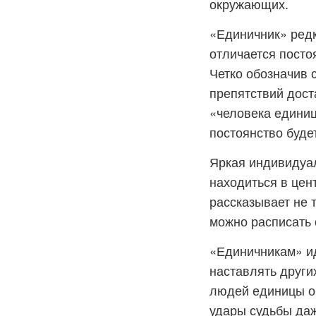
окружающих.
«Единичник» редк
отличается посто
Четко обозначив 
препятствий дост
«человека единиц
постоянство буде
Яркая индивидуал
находиться в цен
рассказывает не 
можно расписать 
«Единичникам» ид
наставлять других
людей единицы об
удары судьбы даже