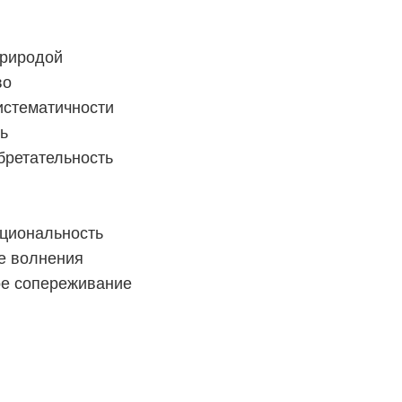
природой
во
истематичности
ь
бретательность
циональность
е волнения
е сопереживание