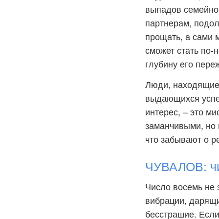
выпадов семейног
партнерам, подол
прощать, а сами 
сможет стать по-
глубину его переж
Люди, находящиес
выдающихся успе
интерес, – это ми
заманчивыми, но 
что забывают о р
ЧУВАЛОВ: чи
Число восемь не 
вибрации, дарящи
бесстрашие. Если