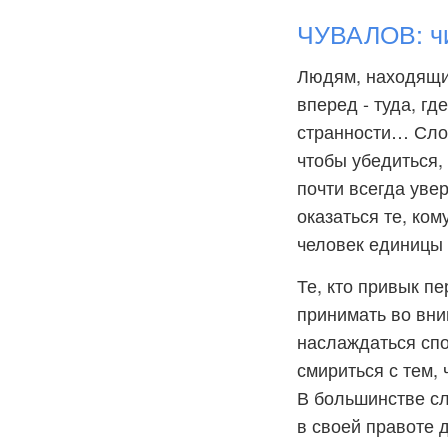
ЧУВАЛОВ: чи
Людям, находящи
вперед - туда, гд
странности… Слов
чтобы убедиться, 
почти всегда уве
оказаться те, ком
человек единицы 
Те, кто привык п
принимать во вни
наслаждаться спо
смириться с тем, 
В большинстве слу
в своей правоте 