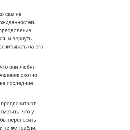
ко сам не
еожиданностей.
а преодоление
я, и вернуть
ссчитывать на его
что они любят
человек охотно
аже последние
, предпочитают
тметить, что у
обы переносить
и те же грабли.