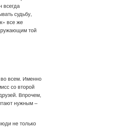
н всегда
ывать судьбу,
к» все же
окружающим той
 во всем. Именно
исс со второй
друзей. Впрочем,
читают нужным –
люди не только