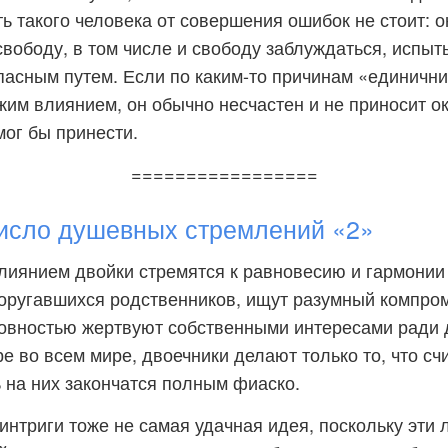
ь такого человека от совершения ошибок не стоит: о
свободу, в том числе и свободу заблуждаться, испыт
пасным путем. Если по каким-то причинам «единични
жим влиянием, он обычно несчастен и не приносит 
мог бы принести.
=================
исло душевных стремлений «2»
иянием двойки стремятся к равновесию и гармонии
оругавшихся родственников, ищут разумный компром
товностью жертвуют собственными интересами ради 
ре во всем мире, двоечники делают только то, что с
 на них закончатся полным фиаско.
 интриги тоже не самая удачная идея, поскольку эти 