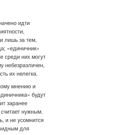
начено идти
риятности,
и лишь за тем,
еда; «единичник»
е среди них могут
ему небезразличен,
ть их нелегка.
жому мнению и
единичника» будут
ит заранее
к считает нужным.
ь, и не усомнится
евидным для