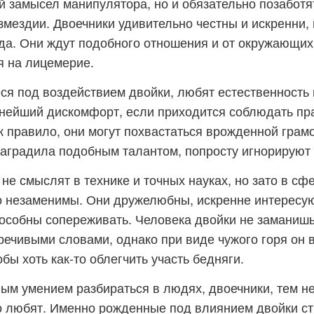
й замысел манипулятора, но и обязательно позаботя
мездии. Двоечники удивительно честны и искренни, 
да. Они ждут подобного отношения и от окружающих
я на лицемерие.
я под воздействием двойки, любят естественность 
нейший дискомфорт, если приходится соблюдать пр
к правило, они могут похвастаться врожденной грамо
наградила подобным талантом, попросту игнорирую
 не смыслят в технике и точных науках, но зато в сф
о незаменимы. Они дружелюбны, искренне интересу
особны сопереживать. Человека двойки не заманиш
речивыми словами, однако при виде чужого горя он 
обы хоть как-то облегчить участь бедняги.
м умением разбираться в людях, двоечники, тем не
го любят. Именно рожденные под влиянием двойки с