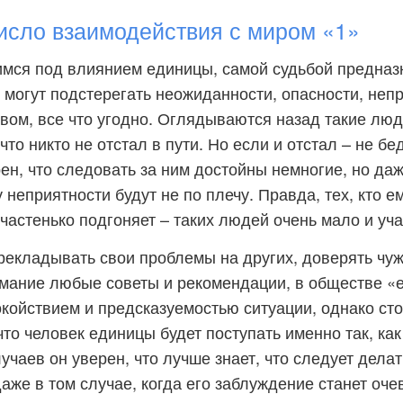
сло взаимодействия с миром «1»
мся под влиянием единицы, самой судьбой предназ
е могут подстерегать неожиданности, опасности, неп
ом, все что угодно. Оглядываются назад такие люд
что никто не отстал в пути. Но если и отстал – не б
рен, что следовать за ним достойны немногие, но даж
у неприятности будут не по плечу. Правда, тех, кто 
частенько подгоняет – таких людей очень мало и учас
ерекладывать свои проблемы на других, доверять чу
мание любые советы и рекомендации, в обществе «
койствием и предсказуемостью ситуации, однако сто
что человек единицы будет поступать именно так, ка
чаев он уверен, что лучше знает, что следует делат
даже в том случае, когда его заблуждение станет оч