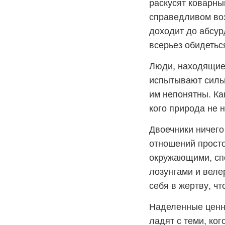
раскусят коварны
справедливом воз
доходит до абсур
всерьез обидетьс
Люди, находящиес
испытывают силь
им непонятны. Ка
кого природа не 
Двоечники ничего
отношений прост
окружающими, сп
лозунгами и веле
себя в жертву, чт
Наделенные ценны
ладят с теми, ко