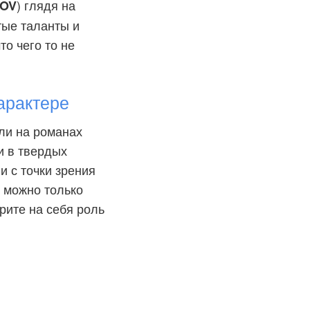
) глядя на
OV
тые таланты и
то чего то не
арактере
ли на романах
ли в твердых
и с точки зрения
м можно только
рите на себя роль