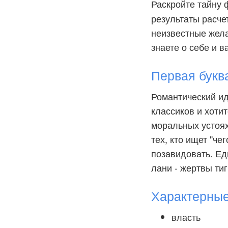
Раскройте тайну
результаты расче
неизвестные желан
знаете о себе и в
Первая букв
Романтический ид
классиков и хотит
моральных устоях
тех, кто ищет "че
позавидовать. Ед
лани - жертвы тиг
Характерны
власть