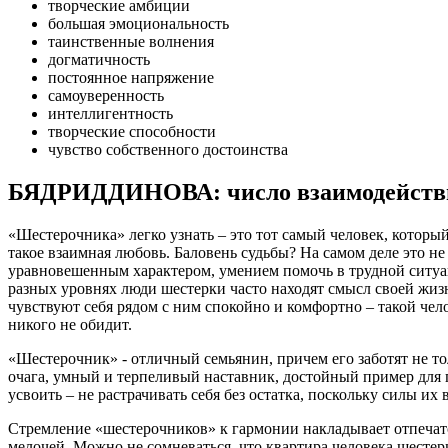
творческие амбиции
большая эмоциональность
таинственные волнения
догматичность
постоянное напряжение
самоуверенность
интеллигентность
творческие способности
чувство собственного достоинства
БЯДРИДДИНОВА: число взаимодействи
«Шестерочника» легко узнать – это тот самый человек, которы
такое взаимная любовь. Баловень судьбы? На самом деле это не
уравновешенным характером, умением помочь в трудной ситуац
разных уровнях люди шестерки часто находят смысл своей жизн
чувствуют себя рядом с ним спокойно и комфортно – такой чело
никого не обидит.
«Шестерочник» - отличный семьянин, причем его заботят не т
очага, умный и терпеливый наставник, достойный пример для п
усвоить – не растрачивать себя без остатка, поскольку силы их
Стремление «шестерочников» к гармонии накладывает отпечато
мелочей. Можно не сомневаться, что квартира человека шестерк