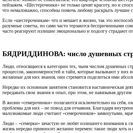
пейзажем. «Шестерочники» не только ценят красоту, но и спосо
что немаловажно, способны помочь любому раскрыть лучшие 
Если «шестерочникам» что и мешает в жизни, так это неспособ
разумные советы, но сами часто терзаются беспричинными со
часто реагируют излишне эмоционально и подолгу страдают о
БЯДРИДДИНОВА: число душевных стр
Люди, относящиеся к категории тех, чьим числом душевных ст
процессов, закономерностей и тайн, которые вызывают у них н
желанные для них знания, они стремятся поделиться ими абсол
Нередко их основным занятием становится наставническая де
передавать свои знания и опыт, при этом, не навязывая други
В жизни «семерочники» полагаются исключительно на себя, охо
проблемы для них – не повод для отчаяния. Благодаря внутрен
малознакомые люди считают «семерочников» замкнутыми, мрачн
Люди – «семерки» зачастую не любят излишнего внимания к св
жизнь нередко привносит желание перемен: такие люди хоть и 