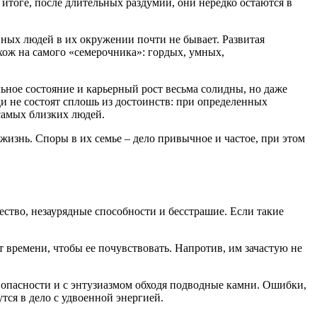
итоге, после длительных раздумий, они нередко остаются в
ных людей в их окружении почти не бывает. Развитая
охож на самого «семерочника»: гордых, умных,
льное состояние и карьерный рост весьма солидны, но даже
юди не состоят сплошь из достоинств: при определенных
самых близких людей.
изнь. Споры в их семье – дело привычное и частое, при этом
ество, незаурядные способности и бесстрашие. Если такие
 времени, чтобы ее почувствовать. Напротив, им зачастую не
 опасности и с энтузиазмом обходя подводные камни. Ошибки,
тся в дело с удвоенной энергией.