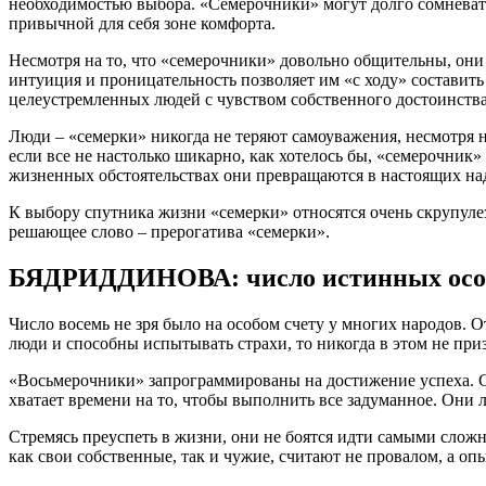
необходимостью выбора. «Семерочники» могут долго сомневатьс
привычной для себя зоне комфорта.
Несмотря на то, что «семерочники» довольно общительны, он
интуиция и проницательность позволяет им «с ходу» составить
целеустремленных людей с чувством собственного достоинства
Люди – «семерки» никогда не теряют самоуважения, несмотря н
если все не настолько шикарно, как хотелось бы, «семерочник» 
жизненных обстоятельствах они превращаются в настоящих на
К выбору спутника жизни «семерки» относятся очень скрупулез
решающее слово – прерогатива «семерки».
БЯДРИДДИНОВА: число истинных особ
Число восемь не зря было на особом счету у многих народов. 
люди и способны испытывать страхи, то никогда в этом не при
«Восьмерочники» запрограммированы на достижение успеха. Сло
хватает времени на то, чтобы выполнить все задуманное. Они 
Стремясь преуспеть в жизни, они не боятся идти самыми слож
как свои собственные, так и чужие, считают не провалом, а оп