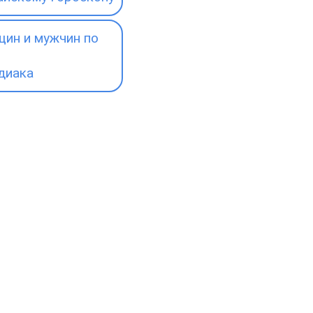
ин и мужчин по
диака