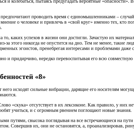
я и колебаться, пытаясь предугадать вероятные «опасности». В 
и предпочитают проводить время с единомышленниками – случай
 мнение о человеке и привлечь в «свой круг» именно тех, кто п
.
а то, каких успехов в жизни они достигли. Зачастую их материа
из-за этого никогда не опустится на дно. Тем не менее, такие л
дменных эгоистов, пренебрегая интересами и проблемами даже 
но и придирчиво, нередко перевоспитывая его всю совместную ж
енностей «8»
От него исходят сильные вибрации, дарящие его носителям могущ
знаются.
во «скука» отсутствует в их лексиконе. Как правило, у них нет
любят учиться, и с огромным рвением поглощают новые знания.
ными путями, свысока поглядывая на все встречающиеся на пути
ытом. Совершив их, они не остановятся, а, проанализировав, рину