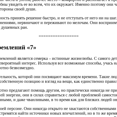
бны увидеть ее во всем, что их окружает. Именно поэтому они ч
стороны своей души.
ность принять решение быстро, и не отступать от него ни на шаг
мнениями, нервничают и переживают по мелочам. Они восприимч
т душевных ран.
=================
емлений «7»
ремлений является семерка – истинные жизнелюбы. С самого дет
евероятный интерес. Используя все возможные способы, учась н
ютно безвозмездно.
ятельность, которой они посвящают максимум времени. Такие л
м собственную позицию и взгляд на вещи, как единственно прави
тно предлагают помощь другим, но практически никогда не прин
ней энергии, они в силах справиться с любой проблемой самосто
ыми, и даже чванливыми, в то время как для близких людей он
оей персоне. Они никогда открыто не хвастаются собственными
стремятся найти источники новых впечатлений, но в то же время