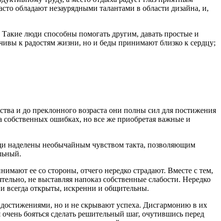
асто обладают незаурядными талантами в области дизайна, и,
. Такие люди способны помогать другим, давать простые и
ивы к радостям жизни, но и беды принимают близко к сердцу;
ства и до преклонного возраста они полны сил для постижения
а собственных ошибках, но все же приобретая важные и
юди наделены необычайным чувством такта, позволяющим
льный.
имают ее со стороны, отчего нередко страдают. Вместе с тем,
ятельно, не выставляя напоказ собственные слабости. Нередко
и всегда открыты, искренни и общительны.
 достижениями, но и не скрывают успеха. Дисгармонию в их
 очень бояться сделать решительный шаг, очутившись перед