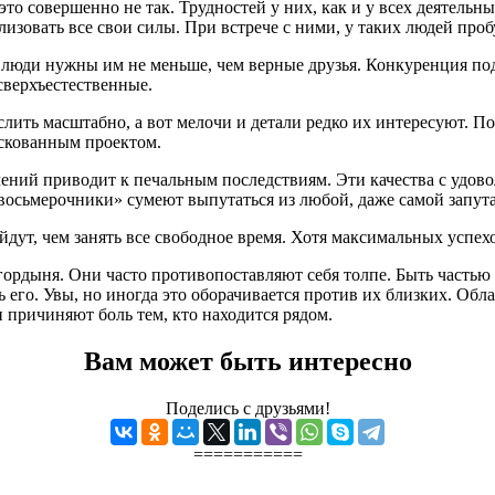
это совершенно не так. Трудностей у них, как и у всех деятель
зовать все свои силы. При встрече с ними, у таких людей проб
е люди нужны им не меньше, чем верные друзья. Конкуренция по
сверхъестественные.
ить масштабно, а вот мелочи и детали редко их интересуют. По
искованным проектом.
ений приводит к печальным последствиям. Эти качества с удо
«восьмерочники» сумеют выпутаться из любой, даже самой запут
йдут, чем занять все свободное время. Хотя максимальных успех
гордыня. Они часто противопоставляют себя толпе. Быть частью 
ь его. Увы, но иногда это оборачивается против их близких. Об
и причиняют боль тем, кто находится рядом.
Вам может быть интересно
Поделись с друзьями!
===========