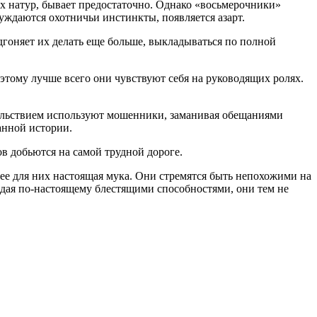
ных натур, бывает предостаточно. Однако «восьмерочники»
уждаются охотничьи инстинкты, появляется азарт.
дгоняет их делать еще больше, выкладываться по полной
этому лучше всего они чувствуют себя на руководящих ролях.
вольствием используют мошенники, заманивая обещаниями
анной истории.
ов добьются на самой трудной дороге.
ее для них настоящая мука. Они стремятся быть непохожими на
ладая по-настоящему блестящими способностями, они тем не