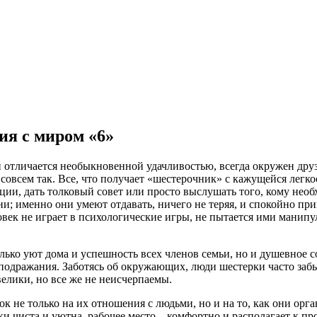
я с миром «6»
й отличается необыкновенной удачливостью, всегда окружен дру
 совсем так. Все, что получает «шестерочник» с кажущейся легк
ии, дать толковый совет или просто выслушать того, кому нео
и; именно они умеют отдавать, ничего не теряя, и спокойно пр
век не играет в психологические игры, не пытается ими манипули
олько уют дома и успешность всех членов семьи, но и душевное
одражания. Заботясь об окружающих, люди шестерки часто забыв
 велики, но все же не неисчерпаемы.
к не только на их отношения с людьми, но и на то, как они ор
и чиста и уютна, рабочее место – комфортно и располагает к пр