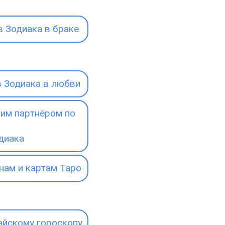
 Зодиака в браке
 Зодиака в любви
им партнёром по
диака
нам и картам Таро
айскому гороскопу