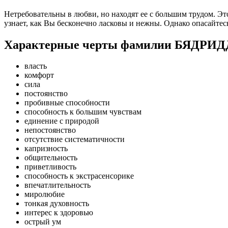
Нетребовательны в любви, но находят ее с большим трудом. Э
узнает, как Вы бесконечно ласковы и нежны. Однако опасайтес
Характерные черты фамилии БЯДР
власть
комфорт
сила
постоянство
пробивные способности
способность к большим чувствам
единение с природой
непостоянство
отсутствие систематичности
капризность
общительность
приветливость
способность к экстрасенсорике
впечатлительность
миролюбие
тонкая духовность
интерес к здоровью
острый ум