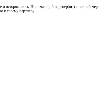
мие и осторожность. Понимающий партнер(ша) в полной мере
ю к своему партнеру.