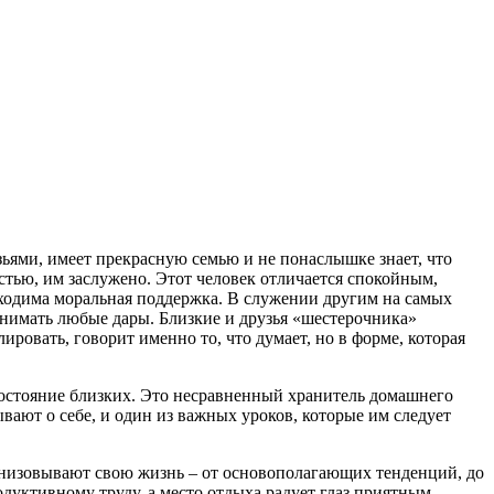
зьями, имеет прекрасную семью и не понаслышке знает, что
остью, им заслужено. Этот человек отличается спокойным,
бходима моральная поддержка. В служении другим на самых
инимать любые дары. Близкие и друзья «шестерочника»
ровать, говорит именно то, что думает, но в форме, которая
 состояние близких. Это несравненный хранитель домашнего
ают о себе, и один из важных уроков, которые им следует
ганизовывают свою жизнь – от основополагающих тенденций, до
одуктивному труду, а место отдыха радует глаз приятным